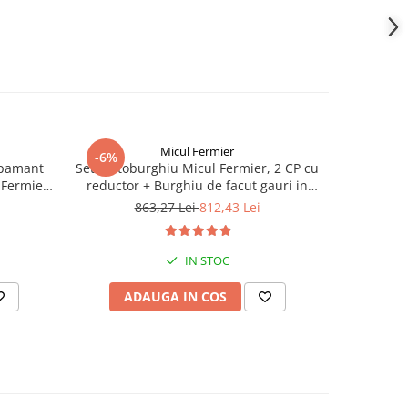
Micul Fermier
-6%
-6%
 pamant
Set Motoburghiu Micul Fermier, 2 CP cu
Set Motobu
 Fermier
reductor + Burghiu de facut gauri in
reductor
pamant 300 mm x 800 mm
pam
863,27 Lei
812,43 Lei
7
IN STOC
ADAUGA IN COS
AD