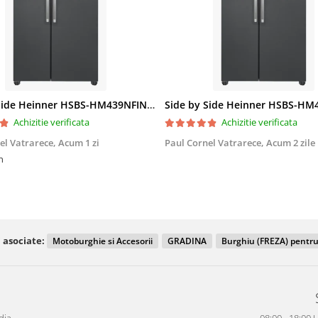
Side by Side Heinner HSBS-HM439NFINVDGWDE++, Total No Frost, Compresor Inverter, Dozator Apa, Display Touch LED, 439 L, Clasa E, Gri Antracit Texturat
Achizitie verificata
Achizitie verificata
el Vatrarece,
Acum 1 zi
Paul Cornel Vatrarece,
Acum 2 zile
n
 asociate:
Motoburghie si Accesorii
GRADINA
Burghiu (FREZA) pentr
dia
08:00 - 18:00 