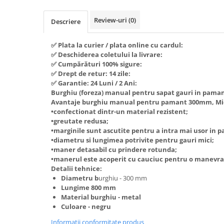
Piese si consumabile pentru
Convectoare
Fierastraie electrice
MOTOCOSITORI
Review-uri
(0)
Descriere
Purificatoare aer
Freze de zapada
Plantatoare + Semanatori
Radiatoare
Freze si carote
Scarificatoare
✅ Plata la curier / plata online cu cardul:
Sobe pe gaz
✅ Deschiderea coletului la livrare:
Generatoare
Sere si solarii
Tunuri de caldura
✅ Cumpărături 100% sigure:
✅ Drept de retur: 14 zile:
Lampi solare
Tocatoare fan, crengi, tulpini
Ventilatoare
✅ Garantie: 24 Luni / 2 Ani:
Ventilatoare Industriale
Masini de slefuit
Burghiu (foreza) manual pentru sapat gauri in pama
Chiuvete bucatarie
Avantaje burghiu manual pentru pamant 300mm, Mic
Malaxoare
•confectionat dintr-un material rezistent;
Deshidratoare
Macarale si electopalane
•greutate redusa;
•marginile sunt ascutite pentru a intra mai usor in 
Dozatoare de apa
Masini de tencuit
•diametru si lungimea potrivite pentru gauri mici;
Espressoare, cafetiere si rasnite
•maner detasabil cu prindere rotunda;
Masini de taiat placi ceramice /
•manerul este acoperit cu cauciuc pentru o manevra
gresie / faianta / parchet
Fiare de calcat / Mese pentru
Detalii tehnice:
calcat
Masini de canelat
Diametru b
urghiu - 300 mm
Lungime 800 mm
Forme de prajituri
Menghine
Material burghiu - metal
Hote
Culoare - negru
Motoare termice
Hote Decorative
Informatii conformitate produs
Motoare electrice