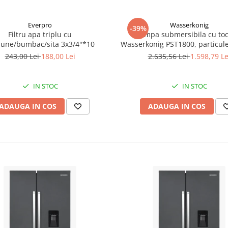
Everpro
Wasserkonig
-39%
Filtru apa triplu cu
Pompa submersibila cu toc
bune/bumbac/sita 3x3/4"*10
Wasserkonig PST1800, particul
mm, putere 1800 W, debit 175
243,00 Lei
188,00 Lei
2.635,56 Lei
1.598,79 Le
inaltime refulare 11.5 
IN STOC
IN STOC
ADAUGA IN COS
ADAUGA IN COS