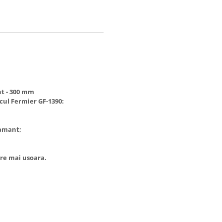
nt - 300 mm
ul Fermier GF-1390:
pamant;
re mai usoara.