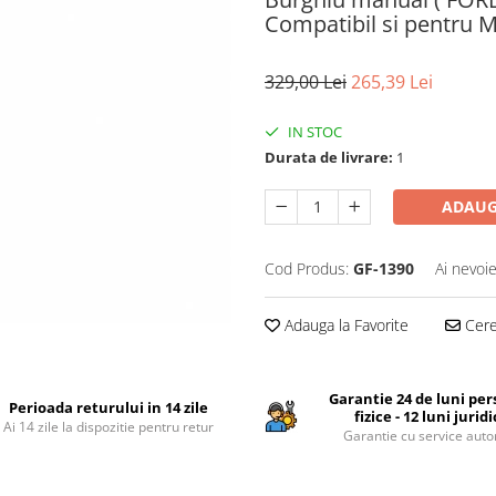
Compatibil si pentr
329,00 Lei
265,39 Lei
IN STOC
Durata de livrare:
1
ADAUG
Cod Produs:
GF-1390
Ai nevoie
Adauga la Favorite
Cere 
Garantie 24 de luni pe
Perioada returului in 14 zile
fizice - 12 luni jurid
Ai 14 zile la dispozitie pentru retur
Garantie cu service auto