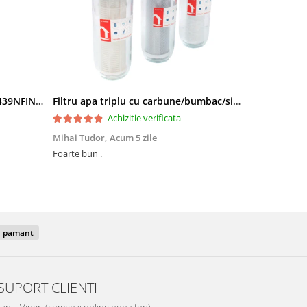
Side by Side Heinner HSBS-HM439NFINVDGWDE++, Total No Frost, Compresor Inverter, Dozator Apa, Display Touch LED, 439 L, Clasa E, Gri Antracit Texturat
Filtru apa triplu cu carbune/bumbac/sita 3x3/4"*10
Achizitie verificata
Mihai Tudor,
Acum 5 zile
Viorel Stăne
Foarte bun .
Foarte mulțumit, își face treaba Rap
preț ,super
u pamant
SUPORT CLIENTI
Luni - Vineri (comenzi online non-stop)