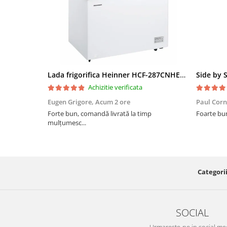
Lada frigorifica Heinner HCF-287CNHE++, 287 l, Clasa E, Compresor inverter, Iluminare LED, Functionalitate frigider, Alb
Achizitie verificata
Eugen Grigore,
Acum 2 ore
Paul Corn
Forte bun, comandă livrată la timp
Foarte bu
mulțumesc...
Categorii
SOCIAL
Urmareste-ne in social me