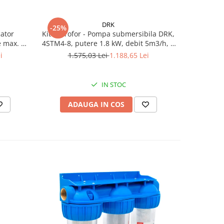
DRK
-25%
-31%
ator
Kit Hidrofor - Pompa submersibila DRK,
Aspersor 
e max. 10
4STM4-8, putere 1.8 kW, debit 5m3/h, 8
Presiun
00 l/h,
turbine + Vas de expansiune 100 L,
i
1.575,03 Lei
1.188,65 Lei
6
m
racord 5 cai, supapa de sens, presostat,
manometru
IN STOC
ADAUGA IN COS
AD