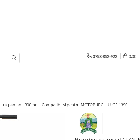
0753-852-922
0,00
entru pamant, 300mm - Compatibil si pentru MOTOBURGHIU, GF-1390
Burghiu manual ( FOR