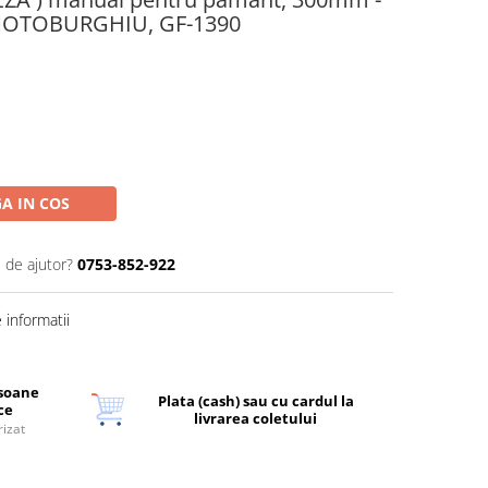
u MOTOBURGHIU, GF-1390
A IN COS
 de ajutor?
0753-852-922
informatii
rsoane
Plata (cash) sau cu cardul la
ice
livrarea coletului
rizat