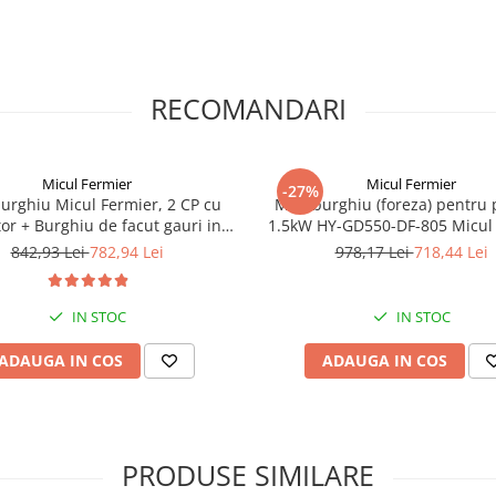
RECOMANDARI
Micul Fermier
Micul Fermier
-27%
urghiu Micul Fermier, 2 CP cu
Motoburghiu (foreza) pentru
or + Burghiu de facut gauri in
1.5kW HY-GD550-DF-805 Micul
amant 200 mm x 800 mm
cu reductor, GF-1058
842,93 Lei
782,94 Lei
978,17 Lei
718,44 Lei
IN STOC
IN STOC
ADAUGA IN COS
ADAUGA IN COS
PRODUSE SIMILARE