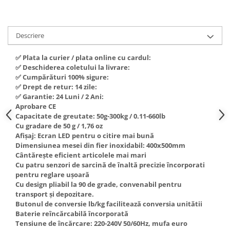
Hote Telescopice
Nivela de masurat
Hote Traditionale
Pistoale de impact electrice si
Hote Incorporabile
Descriere
pneumatice
Hote Country
Pistoale de vopsit
✅ Plata la curier / plata online cu cardul:
Hote Insula
✅ Deschiderea coletului la livrare:
Prelungitoare
Hote Cupolare
✅ Cumpărături 100% sigure:
✅ Drept de retur: 14 zile:
Polizoare electrice de banc si
Accesorii, consumabile hote
✅ Garantie: 24 Luni / 2 Ani:
unghiulare
Masini de tocat carne
Aprobare CE
Rindele si freze pentru lemn
Capacitate de greutate: 50g-300kg / 0.11-660lb
Masini de carnati ( CARNATARI )
Cu gradare de 50 g / 1,76 oz
Redresoare auto - roboti de
Masini de spalat vase
Afișaj: Ecran LED pentru o citire mai bună
pornire
Dimensiunea mesei din fier inoxidabil: 400x500mm
Masini de spalat vase incorporabile
Cântărește eficient articolele mai mari
Suflante cu aer cald
Masini de spalat vase
Cu patru senzori de sarcină de înaltă precizie încorporati
Scari metalice
independente
pentru reglare ușoară
Cu design pliabil la 90 de grade, convenabil pentru
Masini de spalat rufe
Strungurii
transport și depozitare.
Masini de spalat rufe frontale
Butonul de conversie lb/kg facilitează conversia unitătii
Scule cu acumulator
Baterie reîncărcabilă încorporată
Masini de spalat rufe verticale
Scule pentru electricieni
Tensiune de încărcare: 220-240V 50/60Hz, mufa euro
Masini de spalat rufe incorporabile