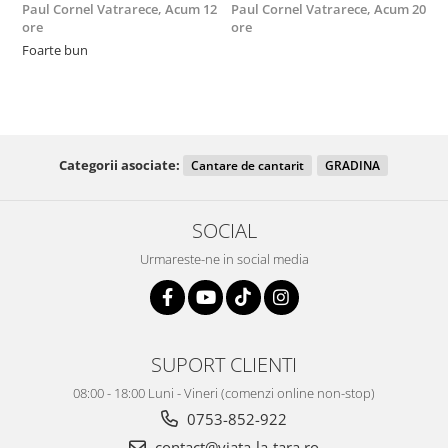
Paul Cornel Vatrarece,
Acum 12
Paul Cornel Vatrarece,
Acum 20
M
ore
ore
F
Foarte bun
Categorii asociate:
Cantare de cantarit
GRADINA
SOCIAL
Urmareste-ne in social media
SUPORT CLIENTI
08:00 - 18:00 Luni - Vineri (comenzi online non-stop)
0753-852-922
contact@viata-la-tara.ro