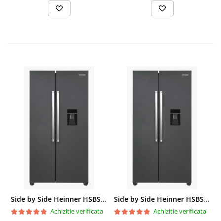
Side by Side Heinner HSBS-HM439NFINVDGWDE++, Total No Frost, Compresor Inverter, Dozator Apa, Display Touch LED, 439 L, Clasa E, Gri Antracit Texturat
Side by Side Heinner HSBS-HM439NFINVDGWDE++, Total No Frost, Compresor Inverter, Dozator Apa, Display Touch LED, 439 L, Clasa E, Gri Antracit Texturat
Achizitie verificata
Achizitie verificata