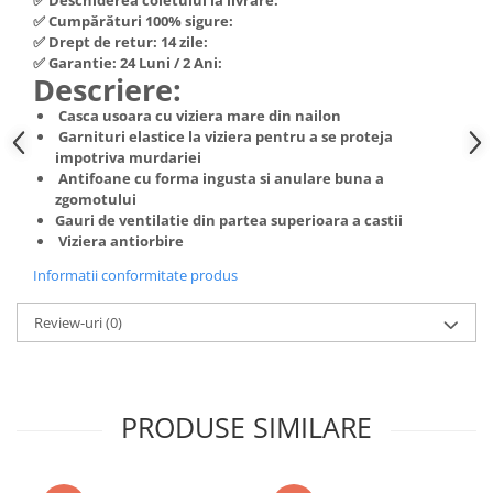
Hote Telescopice
✅ Cumpărături 100% sigure:
Nivela de masurat
✅ Drept de retur: 14 zile:
Hote Traditionale
✅ Garantie: 24 Luni / 2 Ani:
Pistoale de impact electrice si
Hote Incorporabile
Descriere:
pneumatice
Hote Country
Casca usoara cu viziera mare din nailon
Pistoale de vopsit
Hote Insula
Garnituri elastice la viziera pentru a se proteja
Prelungitoare
impotriva murdariei
Hote Cupolare
Antifoane cu forma ingusta si anulare buna a
Polizoare electrice de banc si
Accesorii, consumabile hote
zgomotului
unghiulare
Masini de tocat carne
Gauri de ventilatie din partea superioara a castii
Viziera antiorbire
Rindele si freze pentru lemn
Masini de carnati ( CARNATARI )
Informatii conformitate produs
Redresoare auto - roboti de
Masini de spalat vase
pornire
Masini de spalat vase incorporabile
Review-uri
(0)
Suflante cu aer cald
Masini de spalat vase
Scari metalice
independente
Masini de spalat rufe
Strungurii
PRODUSE SIMILARE
Masini de spalat rufe frontale
Scule cu acumulator
Masini de spalat rufe verticale
Scule pentru electricieni
Masini de spalat rufe incorporabile