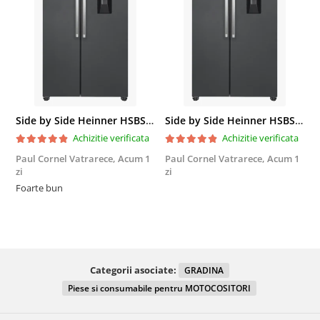
Side by Side Heinner HSBS-HM439NFINVDGWDE++, Total No Frost, Compresor Inverter, Dozator Apa, Display Touch LED, 439 L, Clasa E, Gri Antracit Texturat
Side by Side Heinner HSBS-HM439NFINVDGWDE++, Total No Frost, Compresor Inverter, Dozator Apa, Display Touch LED, 439 L, Clasa E, Gri Antracit Texturat
Achizitie verificata
Achizitie verificata
Paul Cornel Vatrarece,
Acum 1
Paul Cornel Vatrarece,
Acum 1
M
zi
zi
F
Foarte bun
Categorii asociate:
GRADINA
Piese si consumabile pentru MOTOCOSITORI