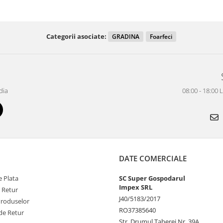
Categorii asociate:
GRADINA
Foarfeci
dia
08:00 - 18:00 
DATE COMERCIALE
 Plata
SC Super Gospodarul
Impex SRL
e Retur
J40/5183/2017
Produselor
RO37385640
de Retur
Str. Drumul Taberei Nr. 39A