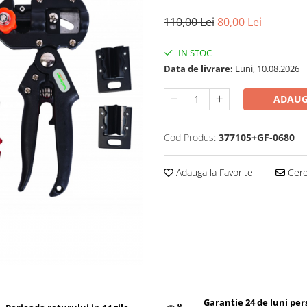
110,00 Lei
80,00 Lei
IN STOC
Data de livrare:
Luni, 10.08.2026
ADAUG
Cod Produs:
377105+GF-0680
Adauga la Favorite
Cere 
Garantie 24 de luni pe