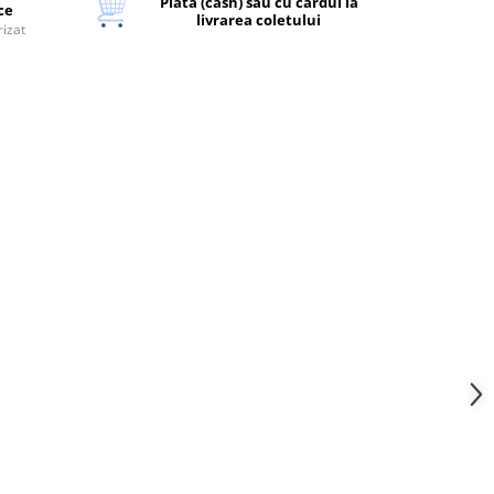
Plata (cash) sau cu cardul la
ice
livrarea coletului
rizat