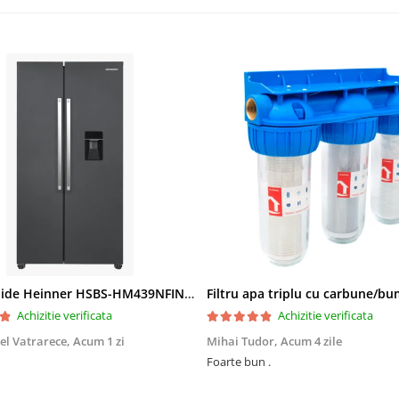
Side by Side Heinner HSBS-HM439NFINVDGWDE++, Total No Frost, Compresor Inverter, Dozator Apa, Display Touch LED, 439 L, Clasa E, Gri Antracit Texturat
Achizitie verificata
Achizitie verificata
el Vatrarece,
Acum 1 zi
Mihai Tudor,
Acum 4 zile
Foarte bun .