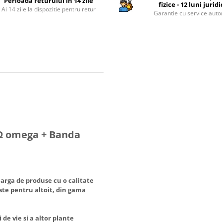
Perioada returului in 14 zile
fizice - 12 luni jurid
Ai 14 zile la dispozitie pentru retur
Garantie cu service auto
 Ω omega + Banda
arga de produse cu o calitate
ste pentru altoit, din gama
 de vie si a altor plante