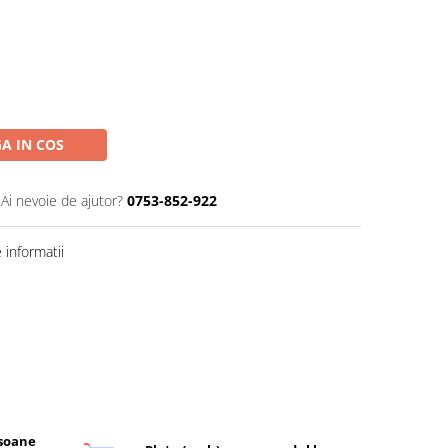
A IN COS
Ai nevoie de ajutor?
0753-852-922
informatii
rsoane