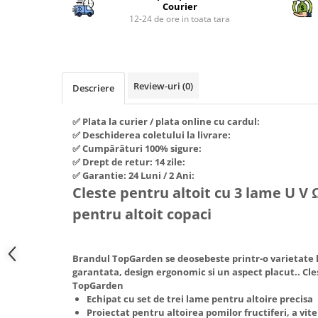
Piese si consumabile pentru
Courier
Convectoare
Fierastraie electrice
MOTOCOSITORI
12-24 de ore in toata tara
Purificatoare aer
Freze de zapada
Plantatoare + Semanatori
Radiatoare
Freze si carote
Scarificatoare
Sobe pe gaz
Generatoare
Sere si solarii
Review-uri
(0)
Tunuri de caldura
Descriere
Lampi solare
Tocatoare fan, crengi, tulpini
Ventilatoare
✅ Plata la curier / plata online cu cardul:
Ventilatoare Industriale
Masini de slefuit
✅ Deschiderea coletului la livrare:
Chiuvete bucatarie
Malaxoare
✅ Cumpărături 100% sigure:
✅ Drept de retur: 14 zile:
Deshidratoare
Macarale si electopalane
✅ Garantie: 24 Luni / 2 Ani:
Dozatoare de apa
Cleste pentru altoit cu 3 lame U V
Masini de tencuit
Espressoare, cafetiere si rasnite
pentru altoit copaci
Masini de taiat placi ceramice /
gresie / faianta / parchet
Fiare de calcat / Mese pentru
calcat
Masini de canelat
Brandul TopGarden se deosebeste printr-o varietate l
Forme de prajituri
garantata, design ergonomic si un aspect placut.. Cle
Menghine
TopGarden
Hote
Motoare termice
Echipat cu set de trei lame pentru altoire precisa
Hote Decorative
Proiectat pentru altoirea pomilor fructiferi, a vitei
Motoare electrice