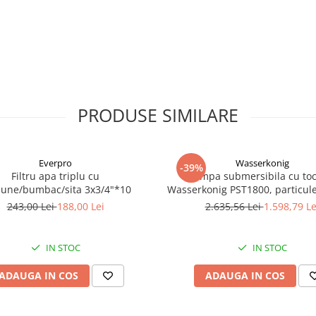
PRODUSE SIMILARE
Everpro
Wasserkonig
-39%
Filtru apa triplu cu
Pompa submersibila cu toc
bune/bumbac/sita 3x3/4"*10
Wasserkonig PST1800, particul
mm, putere 1800 W, debit 175
243,00 Lei
188,00 Lei
2.635,56 Lei
1.598,79 Le
inaltime refulare 11.5 
IN STOC
IN STOC
ADAUGA IN COS
ADAUGA IN COS