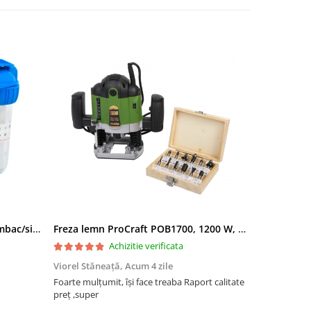
Filtru apa triplu cu carbune/bumbac/sita 3x3/4"*10
Freza lemn ProCraft POB1700, 1200 W, 2600 Rpm cu 12 freze pentru lemn incluse in pachet
Achizitie verificata
Viorel Stăneață,
Acum 4 zile
Acneza Colo
Foarte mulțumit, își face treaba Raport calitate
Foarte mulț
preț ,super