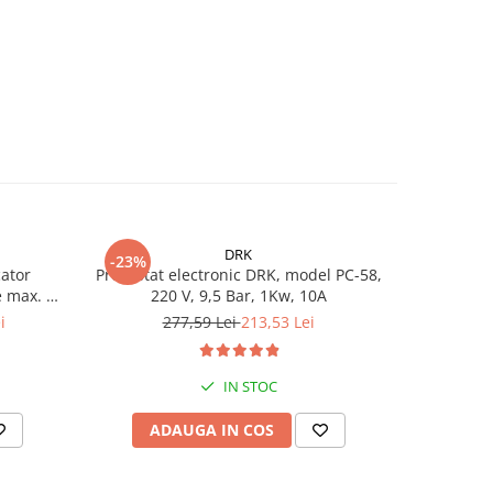
DRK
-23%
-25%
ator
Presostat electronic DRK, model PC-58,
Kit Hidrof
e max. 10
220 V, 9,5 Bar, 1Kw, 10A
4STM4-8, p
00 l/h,
turbine 
i
277,59 Lei
213,53 Lei
1.
m
racord 5 c
IN STOC
ADAUGA IN COS
AD