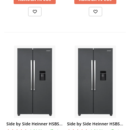
Side by Side Heinner HSBS-HM439NFINVDGWDE++, Total No Frost, Compresor Inverter, Dozator Apa, Display Touch LED, 439 L, Clasa E, Gri Antracit Texturat
Side by Side Heinner HSBS-HM439NFINVDGWDE++, Total No Frost, Compresor Inverter, Dozator Apa, Display Touch LED, 439 L, Clasa E, Gri Antracit Texturat