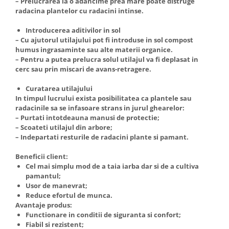
– Prelucrarea la o adancime prea mare poate distruge
radacina plantelor cu radacini intinse.
Introducerea aditivilor in sol
– Cu ajutorul utilajului pot fi introduse in sol compost
humus ingrasaminte sau alte materii organice.
– Pentru a putea prelucra solul utilajul va fi deplasat in
cerc sau prin miscari de avans-retragere.
Curatarea utilajului
In timpul lucrului exista posibilitatea ca plantele sau
radacinile sa se infasoare strans in jurul ghearelor:
– Purtati intotdeauna manusi de protectie;
– Scoateti utilajul din arbore;
– Indepartati resturile de radacini plante si pamant.
Beneficii client:
Cel mai simplu mod de a taia iarba dar si de a cultiva
pamantul;
Usor de manevrat;
Reduce efortul de munca.
Avantaje produs:
Functionare in conditii de siguranta si confort;
Fiabil si rezistent;