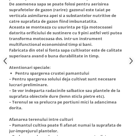
De asemenea sapa se poate folosi pentru aerisirea
Truse de scule
Masini de spalat rufe cu uscator
suprafetelor de gazon (rarire): gazonul este taiat pe
Truse de lipit PPR
verticala asimilarea apei si a substantelor nutritive de
Uscatoare de rufe
catre suprafata de gazon fiind imbunatatita.
Ventuze cu brate pentru transport
Masini de facut paine
Aceasta se monteaza cu usurinta pe tija motocoasei
Vibratoare beton
datorita orificiului de sustinere cu 9 pini astfel veti putea
Pachete electrocasnice
transforma motocoasa dvs. intr-un instrument
incorporabile
multifunctional economisind timp si bani.
Seturi oale
Fabricata din otel si fonta sapa cultivator este de calitate
superioara avand o buna durabilitate in timp.
SANDWICH MAKER
Storcatoare de fructe
Atentionari speciale:
Pentru spargerea crustei pamantului
Televizoare
– Pentru spargerea solului deja cultivat sunt necesare
lucrari preliminare.
– Se vor indeparta radacinile salbatice sau plantele de la
suprafata obiectele dure (lemn sticla pietre etc).
– Terenul se va prelucra pe portiuni mici la adancimea
dorita.
Afanarea terenului intre culturi
– Pamantul cultiva poate fi afanat numai la suprafata de
jur-imprejurul plantelor.