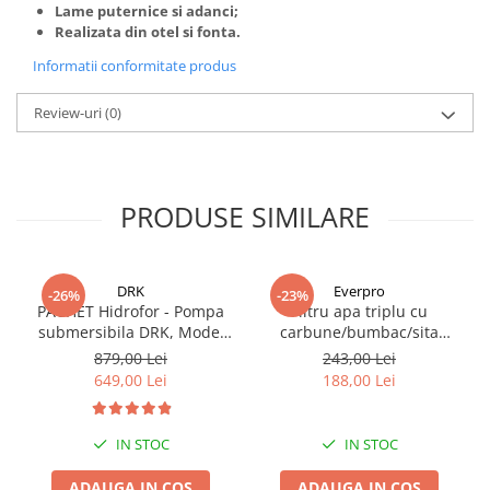
Lame puternice si adanci;
Realizata din otel si fonta.
Informatii conformitate produs
Review-uri
(0)
PRODUSE SIMILARE
DRK
Everpro
-26%
-23%
PACHET Hidrofor - Pompa
Filtru apa triplu cu
submersibila DRK, Model
carbune/bumbac/sita
4STM4-8, putere 1.8 kW,
3x3/4"*10
879,00 Lei
243,00 Lei
debit 5m3/h, 8 turbine +
649,00 Lei
188,00 Lei
Presostat electronic DRK,
Model PC-58, 1kW, 220 V, 10
Bar
IN STOC
IN STOC
ADAUGA IN COS
ADAUGA IN COS