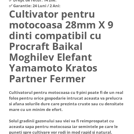
Hote Telescopice
✅ Garantie: 24 Luni / 2 Ani:
Nivela de masurat
Cultivator pentru
Hote Traditionale
Pistoale de impact electrice si
motocoasa 28mm X 9
Hote Incorporabile
pneumatice
Hote Country
dinti compatibil cu
Pistoale de vopsit
Hote Insula
Procraft Baikal
Prelungitoare
Hote Cupolare
Polizoare electrice de banc si
Accesorii, consumabile hote
Moghilev Elefant
unghiulare
Masini de tocat carne
Yamamoto Kratos
Rindele si freze pentru lemn
Masini de carnati ( CARNATARI )
Partner Fermer
Redresoare auto - roboti de
Masini de spalat vase
pornire
Masini de spalat vase incorporabile
Suflante cu aer cald
Cultivatorul pentru motocoasa cu 9 pini poate fi de un real
Masini de spalat vase
folos pentru orice gospodarie intrucat aceasta va prelucra
Scari metalice
independente
si afana solurile dure care prezinta cruste sau cu densitate
Masini de spalat rufe
mare cu un minim de efort.
Strungurii
Masini de spalat rufe frontale
Scule cu acumulator
Solul gradinii gazonului sau viei va fi reimprospatat cu
Masini de spalat rufe verticale
aceasta sapa pentru motocoasa iar semintele pe care le
Scule pentru electricieni
puneti spre cultivare vor rodi in mod rapid si natural.
Masini de spalat rufe incorporabile