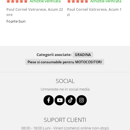
Achizitie verificata
Achizitie verificata
Paul Cornel Vatrarece,
Acum 22
Paul Cornel Vatrarece,
Acum 1
M
ore
zi
F
Foarte bun
Categorii asociate:
GRADINA
Piese si consumabile pentru MOTOCOSITORI
SOCIAL
Urmareste-ne in social media
SUPORT CLIENTI
08:00 - 18:00 Luni - Vineri (comenzi online non-stop)