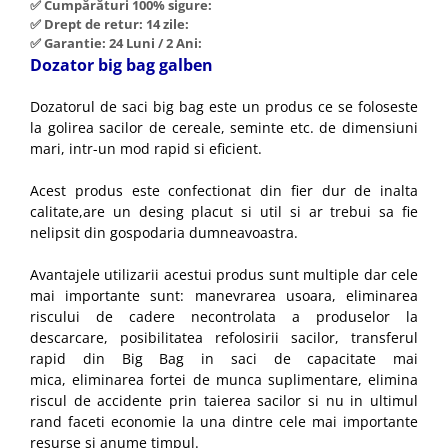
✅ Cumpărături 100% sigure:
Hote Telescopice
✅ Drept de retur: 14 zile:
Nivela de masurat
Hote Traditionale
✅ Garantie: 24 Luni / 2 Ani:
Pistoale de impact electrice si
Dozator big bag galben
Hote Incorporabile
pneumatice
Hote Country
Dozatorul de saci big bag este un produs ce se foloseste
Pistoale de vopsit
Hote Insula
la golirea sacilor de cereale, seminte etc. de dimensiuni
Prelungitoare
Hote Cupolare
mari, intr-un mod rapid si eficient.
Polizoare electrice de banc si
Accesorii, consumabile hote
Acest produs este confectionat din fier dur de inalta
unghiulare
Masini de tocat carne
calitate,are un desing placut si util si ar trebui sa fie
Rindele si freze pentru lemn
Masini de carnati ( CARNATARI )
nelipsit din gospodaria dumneavoastra.
Redresoare auto - roboti de
Masini de spalat vase
Avantajele utilizarii acestui produs sunt multiple dar cele
pornire
Masini de spalat vase incorporabile
mai importante sunt: manevrarea usoara, eliminarea
Suflante cu aer cald
riscului de cadere necontrolata a produselor la
Masini de spalat vase
Scari metalice
descarcare, posibilitatea refolosirii sacilor, transferul
independente
rapid din Big Bag in saci de capacitate mai
Masini de spalat rufe
Strungurii
mica, eliminarea fortei de munca suplimentare, elimina
Masini de spalat rufe frontale
Scule cu acumulator
riscul de accidente prin taierea sacilor si nu in ultimul
Masini de spalat rufe verticale
rand faceti economie la una dintre cele mai importante
Scule pentru electricieni
resurse si anume timpul.
Masini de spalat rufe incorporabile