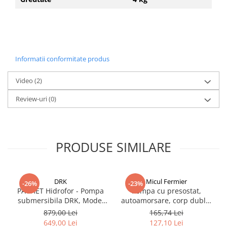
Informatii conformitate produs
Video
(2)
Review-uri
(0)
PRODUSE SIMILARE
DRK
Micul Fermier
-26%
-23%
PACHET Hidrofor - Pompa
Pompa cu presostat,
submersibila DRK, Model
autoamorsare, corp dublu,
4STM4-8, putere 1.8 kW,
12V, 8 litri / minut, 110PSI,
879,00 Lei
165,74 Lei
debit 5m3/h, 8 turbine +
7.5 bari Pandora
649,00 Lei
127,10 Lei