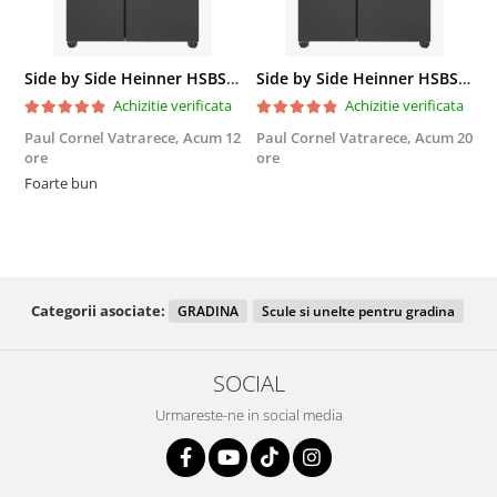
Side by Side Heinner HSBS-HM439NFINVDGWDE++, Total No Frost, Compresor Inverter, Dozator Apa, Display Touch LED, 439 L, Clasa E, Gri Antracit Texturat
Side by Side Heinner HSBS-HM439NFINVDGWDE++, Total No Frost, Compresor Inverter, Dozator Apa, Display Touch LED, 439 L, Clasa E, Gri Antracit Texturat
Achizitie verificata
Achizitie verificata
Paul Cornel Vatrarece,
Acum 12
Paul Cornel Vatrarece,
Acum 20
M
ore
ore
F
Foarte bun
Categorii asociate:
GRADINA
Scule si unelte pentru gradina
SOCIAL
Urmareste-ne in social media