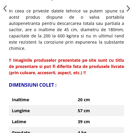
Truse de scule
Masini de spalat rufe cu uscator
In ceea ce priveste datele tehnice va putem spune ca
Truse de lipit PPR
Uscatoare de rufe
acest produs dispune de o valva portabila
Ventuze cu brate pentru transport
Masini de facut paine
autopenetranta pentru descarcarea totala sau partiala a
sacilor, are o inaltime de 45 cm, diametru de 180mm,
Vibratoare beton
Pachete electrocasnice
capacitate de la 200 la 600 kg/ora si nu in ultimul rand
incorporabile
este rezistent la coroziune prin expunerea la substante
Seturi oale
chimice.
SANDWICH MAKER
!! Imaginile produselor prezentate pe site sunt cu titlu
Storcatoare de fructe
de prezentare si pot fi diferite fata de produsele livrate
(prin culoare, accesorii, aspect, etc.) !!
Televizoare
DIMENSIUNI
COLET
:
Inaltime
20 cm
Lungime
57 cm
Latime
39 cm
Greutate
4 kg