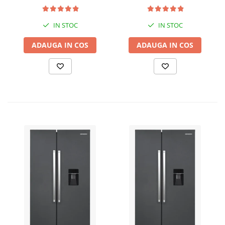
Presostat electronic DRK,
Model PC-58, 1kW, 220 V, 10
Bar
IN STOC
IN STOC
ADAUGA IN COS
ADAUGA IN COS