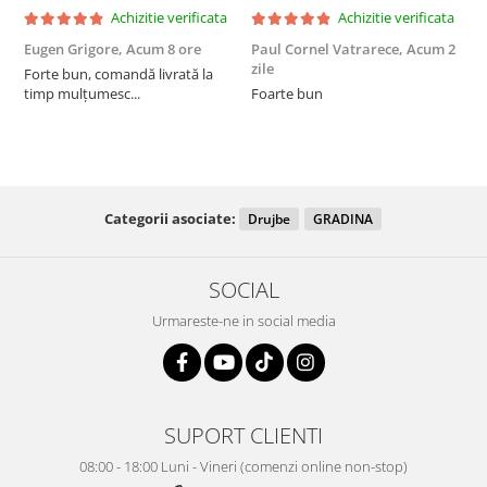
Achizitie verificata
Achizitie verificata
Eugen Grigore,
Acum 8 ore
Paul Cornel Vatrarece,
Acum 2
P
zile
z
Forte bun, comandă livrată la
timp mulțumesc...
Foarte bun
Categorii asociate:
Drujbe
GRADINA
SOCIAL
Urmareste-ne in social media
SUPORT CLIENTI
08:00 - 18:00 Luni - Vineri (comenzi online non-stop)