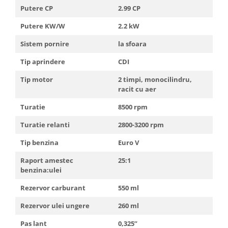
Putere CP
2.99 CP
Putere KW/W
2.2 kW
Sistem pornire
la sfoara
Tip aprindere
CDI
Tip motor
2 timpi, monocilindru,
racit cu aer
Turatie
8500 rpm
Turatie relanti
2800-3200 rpm
Tip benzina
Euro V
Raport amestec
25:1
benzina:ulei
Rezervor carburant
550 ml
Rezervor ulei ungere
260 ml
Pas lant
0,325”