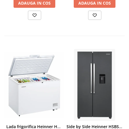
ADAUGA IN COS
ADAUGA IN COS
Lada frigorifica Heinner HCF-287CNHE++, 287 l, Clasa E, Compresor inverter, Iluminare LED, Functionalitate frigider, Alb
Side by Side Heinner HSBS-HM439NFINVDGWDE++, Total No Frost, Compresor Inverter, Dozator Apa, Display Touch LED, 439 L, Clasa E, Gri Antracit Texturat