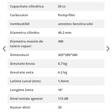
Truse de scule
Masini de spalat rufe cu uscator
Capacitate cilindrica
55 cc
Truse de lipit PPR
Uscatoare de rufe
Carburator
Pump-film
Ventuze cu brate pentru transport
Masini de facut paine
Combustibil
amestec benzina:ulei
Vibratoare beton
Pachete electrocasnice
incorporabile
Diametru cilindru
45.2 mm
Seturi oale
Diametru maxim de
400
taiere copaci
SANDWICH MAKER
Dimensiuni
425*285*260
Storcatoare de fructe
Televizoare
Greutate bruta
6.7 kg
Greutate neta
6.2 kg
Latime canal (mm)
1,5mm
Lungime lama
16"
Nivel emisie zgomot
112 dB
Numar dinti
33