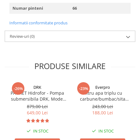
Numar pinteni
66
Informatii conformitate produs
Review-uri
(0)
PRODUSE SIMILARE
DRK
Everpro
-26%
-23%
PACHET Hidrofor - Pompa
Filtru apa triplu cu
submersibila DRK, Model
carbune/bumbac/sita
4STM4-8, putere 1.8 kW,
3x3/4"*10
879,00 Lei
243,00 Lei
debit 5m3/h, 8 turbine +
649,00 Lei
188,00 Lei
Presostat electronic DRK,
Model PC-58, 1kW, 220 V, 10
Bar
IN STOC
IN STOC