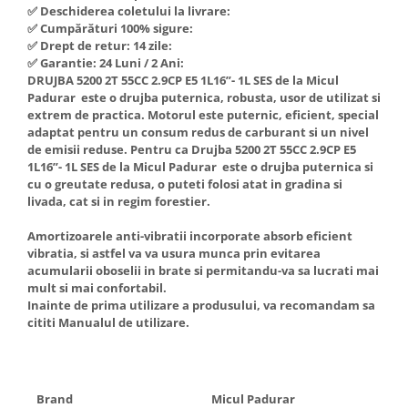
✅ Deschiderea coletului la livrare:
Hote Telescopice
Nivela de masurat
✅ Cumpărături 100% sigure:
Hote Traditionale
✅ Drept de retur: 14 zile:
Pistoale de impact electrice si
Hote Incorporabile
✅ Garantie: 24 Luni / 2 Ani:
pneumatice
DRUJBA 5200 2T 55CC 2.9CP E5 1L16”- 1L SES de la Micul
Hote Country
Padurar este o drujba puternica, robusta, usor de utilizat si
Pistoale de vopsit
Hote Insula
extrem de practica. Motorul este puternic, eficient, special
Prelungitoare
adaptat pentru un consum redus de carburant si un nivel
Hote Cupolare
de emisii reduse. Pentru ca Drujba 5200 2T 55CC 2.9CP E5
Polizoare electrice de banc si
Accesorii, consumabile hote
1L16”- 1L SES de la Micul Padurar este o drujba puternica si
unghiulare
Masini de tocat carne
cu o greutate redusa, o puteti folosi atat in gradina si
livada, cat si in regim forestier.
Rindele si freze pentru lemn
Masini de carnati ( CARNATARI )
Redresoare auto - roboti de
Amortizoarele anti-vibratii incorporate absorb eficient
Masini de spalat vase
pornire
vibratia, si astfel va va usura munca prin evitarea
Masini de spalat vase incorporabile
acumularii oboselii in brate si permitandu-va sa lucrati mai
Suflante cu aer cald
mult si mai confortabil.
Masini de spalat vase
Inainte de prima utilizare a produsului, va recomandam sa
Scari metalice
independente
cititi Manualul de utilizare.
Masini de spalat rufe
Strungurii
Masini de spalat rufe frontale
Scule cu acumulator
Masini de spalat rufe verticale
Scule pentru electricieni
Brand
Micul Padurar
Masini de spalat rufe incorporabile