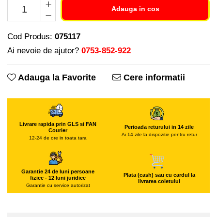
Piese si consumabile pentru
Freze de zapada
Adauga in cos
Convectoare
MOTOCOSITORI
Freze si carote
Purificatoare aer
Plantatoare + Semanatori
Radiatoare
Cod Produs:
075117
Generatoare
Scarificatoare
Sobe pe gaz
Ai nevoie de ajutor?
0753-852-922
Lampi solare
Sere si solarii
Tunuri de caldura
Masini de slefuit
Tocatoare fan, crengi, tulpini
Ventilatoare
Adauga la Favorite
Cere informatii
Malaxoare
Ventilatoare Industriale
Macarale si electopalane
Chiuvete bucatarie
Masini de tencuit
Deshidratoare
Livrare rapida prin GLS si FAN
Masini de taiat placi ceramice /
Perioada returului in 14 zile
Dozatoare de apa
Courier
Ai 14 zile la dispozitie pentru retur
gresie / faianta / parchet
12-24 de ore in toata tara
Espressoare, cafetiere si rasnite
Masini de canelat
Fiare de calcat / Mese pentru
Menghine
calcat
Garantie 24 de luni persoane
Plata (cash) sau cu cardul la
fizice - 12 luni juridice
Motoare termice
livrarea coletului
Forme de prajituri
Garantie cu service autorizat
Motoare electrice
Hote
Nivela de masurat
Hote Decorative