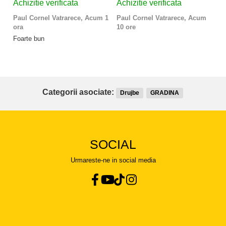
Achizitie verificata
Achizitie verificata
A
Paul Cornel Vatrarece,
Acum 1
Paul Cornel Vatrarece,
Acum
M
ora
10 ore
Fo
Foarte bun
Categorii asociate:
Drujbe
GRADINA
SOCIAL
Urmareste-ne in social media