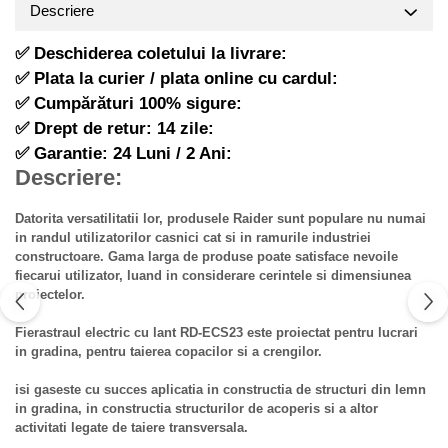
Descriere
Hote Telescopice
Pistoale de impact electrice si
pneumatice
Hote Traditionale
✅ Deschiderea coletului la livrare:
Hote Incorporabile
Pistoale de vopsit
✅ Plata la curier / plata online cu cardul:
Hote Country
✅ Cumpărături 100% sigure:
Prelungitoare
Hote Insula
✅ Drept de retur: 14 zile:
Polizoare electrice de banc si
Hote Cupolare
✅ Garantie: 24 Luni / 2 Ani:
unghiulare
Descriere:
Accesorii, consumabile hote
Rindele si freze pentru lemn
Masini de tocat carne
Redresoare auto - roboti de
Datorita versatilitatii lor, produsele Raider sunt populare nu numai
Masini de carnati ( CARNATARI )
pornire
in randul utilizatorilor casnici cat si in ramurile industriei
constructoare. Gama larga de produse poate satisface nevoile
Masini de spalat vase
Suflante cu aer cald
fiecarui utilizator, luand in considerare cerintele si dimensiunea
Masini de spalat vase incorporabile
proiectelor.
Scari metalice
Masini de spalat vase independente
Strungurii
Fierastraul electric cu lant RD-ECS23 este proiectat pentru lucrari
Masini de spalat rufe
in gradina, pentru taierea copacilor si a crengilor.
Scule cu acumulator
Masini de spalat rufe frontale
isi gaseste cu succes aplicatia in constructia de structuri din lemn
Scule pentru electricieni
Masini de spalat rufe verticale
in gradina, in constructia structurilor de acoperis si a altor
Truse de scule
activitati legate de taiere transversala.
Masini de spalat rufe incorporabile