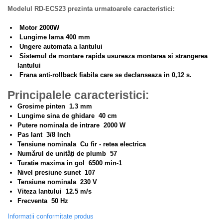
Truse de lipit PPR
Masini de spalat rufe cu uscator
Modelul RD-ECS23 prezinta urmatoarele caracteristici:
Uscatoare de rufe
Ventuze cu brate pentru transport
Motor 2000W
Masini de facut paine
Vibratoare beton
Lungime lama 400 mm
Pachete electrocasnice
Ungere automata a lantului
incorporabile
Sistemul de montare rapida usureaza montarea si strangerea
lantului
Seturi oale
Frana anti-rollback fiabila care se declanseaza in 0,12 s.
SANDWICH MAKER
Principalele caracteristici:
Storcatoare de fructe
Grosime pinten 1.3 mm
Lungime sina de ghidare 40 cm
Televizoare
Putere nominala de intrare 2000 W
Pas lant 3/8 Inch
Tensiune nominala Cu fir - retea electrica
Numărul de unități de plumb 57
Turatie maxima in gol 6500 min-1
Nivel presiune sunet 107
Tensiune nominala 230 V
Viteza lantului 12.5 m/s
Frecventa 50 Hz
Informatii conformitate produs