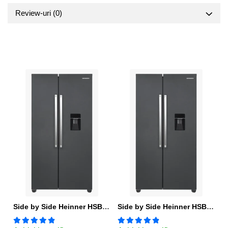
Review-uri
(0)
Side by Side Heinner HSBS-HM439NFINVDGWDE++, Total No Frost, Compresor Inverter, Dozator Apa, Display Touch LED, 439 L, Clasa E, Gri Antracit Texturat
Side by Side Heinner HSBS-HM439NFINVDGWDE++, Total No Frost, Compresor Inverter, Dozator Apa, Display Touch LED, 439 L, Clasa E, Gri Antracit Texturat