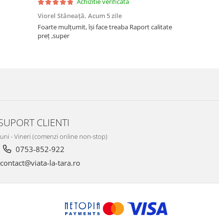
Achizitie verificata
Viorel Stăneață,
Acum 5 zile
Acneza Colo
Foarte mulțumit, își face treaba Raport calitate
Foarte mulț
preț ,super
SUPORT CLIENTI
Luni - Vineri (comenzi online non-stop)
0753-852-922
contact@viata-la-tara.ro