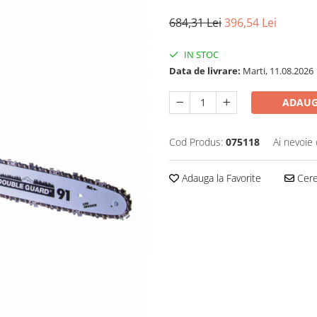
684,31 Lei
396,54 Lei
IN STOC
Data de livrare:
Marti, 11.08.2026
ADAUG
Cod Produs:
075118
Ai nevoie 
Adauga la Favorite
Cere 