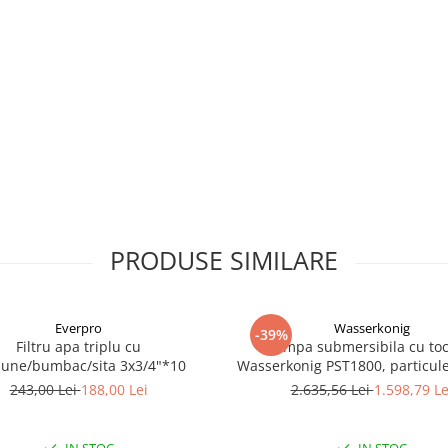
PRODUSE SIMILARE
Everpro
Wasserkonig
-39%
Filtru apa triplu cu
Pompa submersibila cu toc
bune/bumbac/sita 3x3/4"*10
Wasserkonig PST1800, particul
mm, putere 1800 W, debit 175
243,00 Lei
188,00 Lei
2.635,56 Lei
1.598,79 Le
inaltime refulare 11.5 