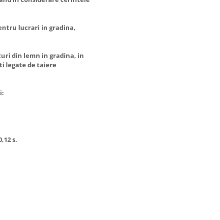
entru lucrari in gradina,
turi din lemn in gradina, in
ti legate de taiere
i:
,12 s.