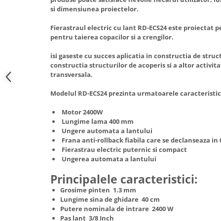
Hote Telescopice
si dimensiunea proiectelor.
Nivela de masurat
Hote Traditionale
Fierastraul electric cu lant RD-ECS24 este proiectat p
Pistoale de impact electrice si
Hote Incorporabile
pentru taierea copacilor si a crengilor.
pneumatice
Hote Country
Pistoale de vopsit
isi gaseste cu succes aplicatia in constructia de struc
Hote Insula
constructia structurilor de acoperis si a altor activita
Prelungitoare
Hote Cupolare
transversala.
Polizoare electrice de banc si
Accesorii, consumabile hote
Modelul RD-ECS24 prezinta urmatoarele caracteristic
unghiulare
Masini de tocat carne
Rindele si freze pentru lemn
Motor 2400W
Masini de carnati ( CARNATARI )
Lungime lama 400 mm
Redresoare auto - roboti de
Masini de spalat vase
Ungere automata a lantului
pornire
Frana anti-rollback fiabila care se declanseaza in 0
Masini de spalat vase incorporabile
Fierastrau electric puternic si compact
Suflante cu aer cald
Masini de spalat vase
Ungerea automata a lantului
Scari metalice
independente
Principalele caracteristici:
Masini de spalat rufe
Strungurii
Grosime pinten 1.3 mm
Masini de spalat rufe frontale
Scule cu acumulator
Lungime sina de ghidare 40 cm
Masini de spalat rufe verticale
Putere nominala de intrare 2400 W
Scule pentru electricieni
Pas lant 3/8 Inch
Masini de spalat rufe incorporabile