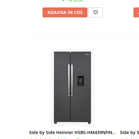
IN STOC
ADAUGA IN COS
Side by Side Heinner HSBS-HM439NFINVDGWDE++, Total No Frost, Compresor Inverter, Dozator Apa, Display Touch LED, 439 L, Clasa E, Gri Antracit Texturat