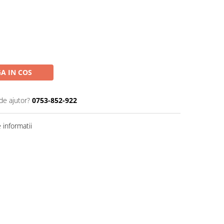
A IN COS
de ajutor?
0753-852-922
informatii