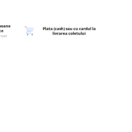
rsoane
Plata (cash) sau cu cardul la
ice
livrarea coletului
rizat