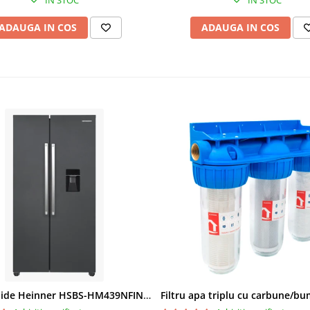
IN STOC
IN STOC
ADAUGA IN COS
ADAUGA IN COS
Side by Side Heinner HSBS-HM439NFINVDGWDE++, Total No Frost, Compresor Inverter, Dozator Apa, Display Touch LED, 439 L, Clasa E, Gri Antracit Texturat