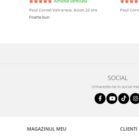
Achizitie verificata
Paul Cornel Vatrarece,
Acum 22 ore
Paul Corn
Foarte bun
SOCIAL
Urmareste-ne in social me
MAGAZINUL MEU
CLIENTI