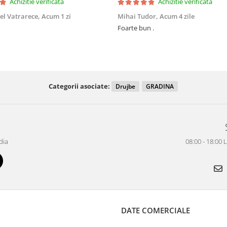
Achizitie verificata
Achizitie verificata
el Vatrarece,
Acum 1 zi
Mihai Tudor,
Acum 4 zile
Foarte bun .
Categorii asociate:
Drujbe
GRADINA
dia
08:00 - 18:00 
DATE COMERCIALE