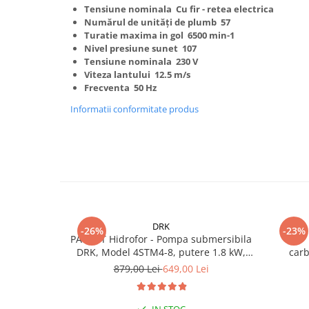
Truse de scule
Tensiune nominala Cu fir - retea electrica
Masini de spalat rufe cu uscator
Numărul de unități de plumb 57
Truse de lipit PPR
Uscatoare de rufe
Turatie maxima in gol 6500 min-1
Nivel presiune sunet 107
Ventuze cu brate pentru transport
Masini de facut paine
Tensiune nominala 230 V
Vibratoare beton
Pachete electrocasnice
Viteza lantului 12.5 m/s
Frecventa 50 Hz
incorporabile
Informatii conformitate produs
Seturi oale
SANDWICH MAKER
Storcatoare de fructe
Televizoare
DRK
-26%
-23%
PACHET Hidrofor - Pompa submersibila
DRK, Model 4STM4-8, putere 1.8 kW,
car
debit 5m3/h, 8 turbine + Presostat
879,00 Lei
649,00 Lei
electronic DRK, Model PC-58, 1kW, 220
V, 10 Bar