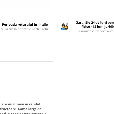
Garantie 24 de luni pe
Perioada returului in 14 zile
fizice - 12 luni jurid
Ai 14 zile la dispozitie pentru retur
Garantie cu service auto
pulare nu numai in randul
nstructoare. Gama larga de
uand in considerare cerintele