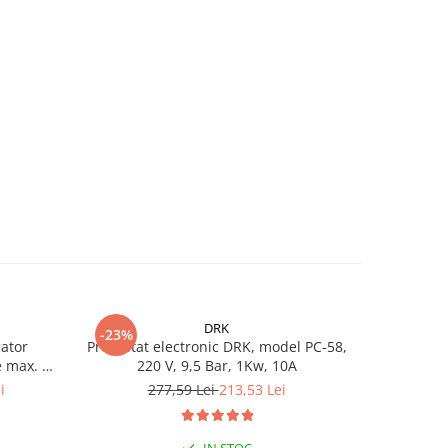
DRK
-23%
-25%
ator
Presostat electronic DRK, model PC-58,
Kit Hidrof
e max. 10
220 V, 9,5 Bar, 1Kw, 10A
4STM4-8, p
00 l/h,
turbine 
i
277,59 Lei
213,53 Lei
1.
m
racord 5 c