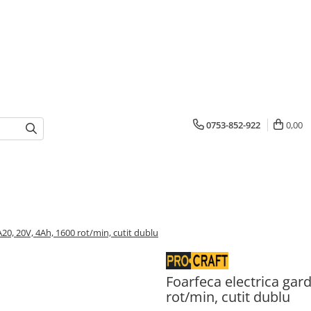
0753-852-922
0,00
A20, 20V, 4Ah, 1600 rot/min, cutit dublu
Foarfeca electrica gar
rot/min, cutit dublu