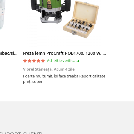
Filtru apa triplu cu carbune/bumbac/sita 3x3/4"*10
Freza lemn ProCraft POB1700, 1200 W, 2600 Rpm cu 12 freze pentru lemn incluse in pachet
Achizitie verificata
Viorel Stăneață,
Acum 4 zile
Acneza Colo
Foarte mulțumit, își face treaba Raport calitate
Foarte mulț
preț ,super