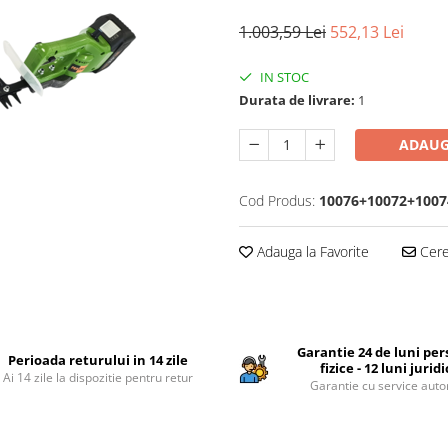
1.003,59 Lei
552,13 Lei
IN STOC
Durata de livrare:
1
ADAUG
Cod Produs:
10076+10072+1007
Adauga la Favorite
Cere 
Garantie 24 de luni pe
Perioada returului in 14 zile
fizice - 12 luni jurid
Ai 14 zile la dispozitie pentru retur
Garantie cu service auto