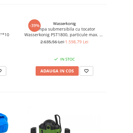
Wasserkonig
-39%
-23%
Pompa submersibila cu tocator
Presostat 
4"*10
Wasserkonig PST1800, particule max. 10
22
mm, putere 1800 W, debit 17500 l/h,
2.635,56 Lei
1.598,79 Lei
2
inaltime refulare 11.5 m
IN STOC
ADAUGA IN COS
AD