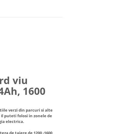
rd viu
 4Ah, 1600
ile verzi din parcuri si alte
l puteti folosi in zonele de
ia electrica.
eza de taiere de 1200 -1600