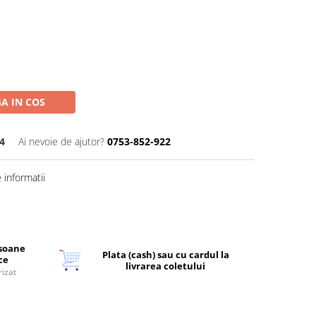
A IN COS
4
Ai nevoie de ajutor?
0753-852-922
informatii
rsoane
Plata (cash) sau cu cardul la
ice
livrarea coletului
rizat