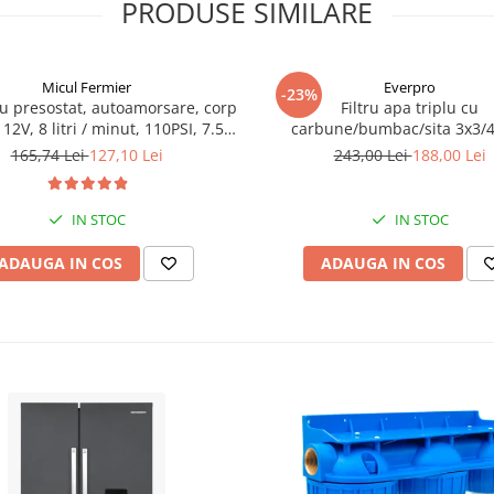
PRODUSE SIMILARE
Micul Fermier
Everpro
-23%
 presostat, autoamorsare, corp
Filtru apa triplu cu
12V, 8 litri / minut, 110PSI, 7.5
carbune/bumbac/sita 3x3/
bari Pandora
165,74 Lei
127,10 Lei
243,00 Lei
188,00 Lei
IN STOC
IN STOC
ADAUGA IN COS
ADAUGA IN COS