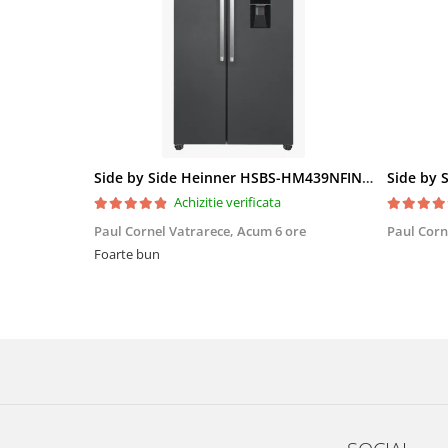
Side by Side Heinner HSBS-HM439NFINVDGWDE++, Total No Frost, Compresor Inverter, Dozator Apa, Display Touch LED, 439 L, Clasa E, Gri Antracit Texturat
Achizitie verificata
Paul Cornel Vatrarece,
Acum 6 ore
Paul Corn
Foarte bun