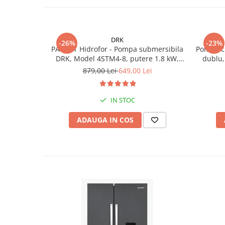
DRK
-26%
-23%
PACHET Hidrofor - Pompa submersibila
Pompa cu
DRK, Model 4STM4-8, putere 1.8 kW,
dublu, 
debit 5m3/h, 8 turbine + Presostat
879,00 Lei
649,00 Lei
electronic DRK, Model PC-58, 1kW, 220
V, 10 Bar
IN STOC
ADAUGA IN COS