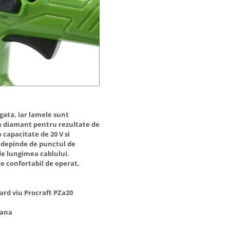
gata, iar lamele sunt
 cu diamant pentru rezultate de
 capacitate de 20 V si
u depinde de punctul de
de lungimea cablului.
te confortabil de operat,
gard viu Procraft PZa20
mana