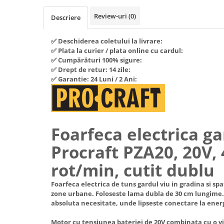
Piese si consumabile pentru
Convectoare
Fierastraie electrice
MOTOCOSITORI
Review-uri
(0)
Descriere
Purificatoare aer
Freze de zapada
Plantatoare + Semanatori
Radiatoare
✅ Deschiderea coletului la livrare:
Freze si carote
Scarificatoare
Sobe pe gaz
✅ Plata la curier / plata online cu cardul:
Generatoare
Sere si solarii
✅ Cumpărături 100% sigure:
Tunuri de caldura
✅ Drept de retur: 14 zile:
Lampi solare
Tocatoare fan, crengi, tulpini
Ventilatoare
✅ Garantie: 24 Luni / 2 Ani:
Ventilatoare Industriale
Masini de slefuit
Chiuvete bucatarie
Malaxoare
Deshidratoare
Macarale si electopalane
Foarfeca electrica ga
Dozatoare de apa
Masini de tencuit
Procraft PZA20, 20V,
Espressoare, cafetiere si rasnite
Masini de taiat placi ceramice /
gresie / faianta / parchet
Fiare de calcat / Mese pentru
rot/min, cutit dublu
calcat
Masini de canelat
Foarfeca electrica de tuns gardul viu in gradina si spati
Forme de prajituri
Menghine
zone urbane. Foloseste lama dubla de 30 cm lungime. I
absoluta necesitate, unde lipseste conectare la energ
Hote
Motoare termice
Hote Decorative
Motor cu tensiunea bateriei de 20V combinata cu o vit
Motoare electrice