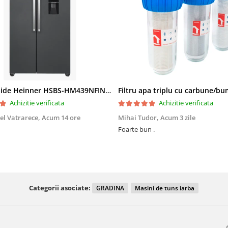
Side by Side Heinner HSBS-HM439NFINVDGWDE++, Total No Frost, Compresor Inverter, Dozator Apa, Display Touch LED, 439 L, Clasa E, Gri Antracit Texturat
Achizitie verificata
Achizitie verificata
el Vatrarece,
Acum 14 ore
Mihai Tudor,
Acum 3 zile
Foarte bun .
Categorii asociate:
GRADINA
Masini de tuns iarba