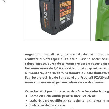
Truse de scule
Masini de spalat rufe cu uscator
Truse de lipit PPR
Uscatoare de rufe
Ventuze cu brate pentru transport
Masini de facut paine
Vibratoare beton
Pachete electrocasnice
incorporabile
Seturi oale
SANDWICH MAKER
Storcatoare de fructe
Angrenajul metalic asigura o durata de viata indelun
realizate din otel special, taiate cu laser si ascutite
Televizoare
taiere curate. Sursa de alimentare este o baterie cu o
tensiune mare de 4,0 A / h astfel incat dispozitivul n
alimentare, iar aria de functionare nu este limitata 
Foarfeca electrica de tuns gard viu Procraft PZA20 es
manerul cauciucat previne alunecarea din mana.
Caracteristici particulare pentru Foarfeca electrica 
Lama cu ciclu dublu pentru lucru eficient
Gabarit bine echilibrat - se resimte la tinerea in 
Indicator de incarcare