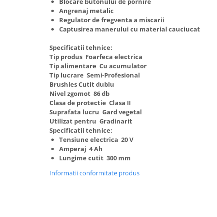
Blocare butonului de pornire
Angrenaj metalic
Regulator de fregventa a miscarii
Captusirea manerului cu material cauciucat
Specificatii tehnice:
Tip produs Foarfeca electrica
Tip alimentare Cu acumulator
Tip lucrare Semi-Profesional
Brushles Cutit dublu
Nivel zgomot 86 db
Clasa de protectie Clasa II
Suprafata lucru Gard vegetal
Utilizat pentru Gradinarit
Specificatii tehnice:
Tensiune electrica 20 V
Amperaj 4 Ah
Lungime cutit 300 mm
Informatii conformitate produs