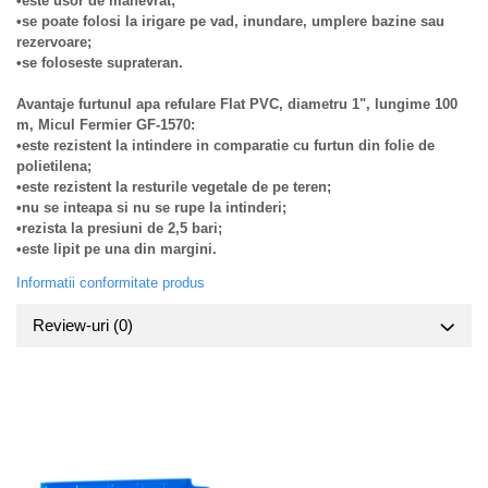
•este usor de manevrat;
Truse de lipit PPR
Masini de spalat rufe cu uscator
•se poate folosi la irigare pe vad, inundare, umplere bazine sau
Uscatoare de rufe
Ventuze cu brate pentru transport
rezervoare;
•se foloseste suprateran.
Masini de facut paine
Vibratoare beton
Pachete electrocasnice
Avantaje furtunul apa refulare Flat PVC, diametru 1", lungime 100
incorporabile
m, Micul Fermier GF-1570:
•este rezistent la intindere in comparatie cu furtun din folie de
Seturi oale
polietilena;
SANDWICH MAKER
•este rezistent la resturile vegetale de pe teren;
•nu se inteapa si nu se rupe la intinderi;
Storcatoare de fructe
•rezista la presiuni de 2,5 bari;
•este lipit pe una din margini.
Televizoare
Informatii conformitate produs
Review-uri
(0)