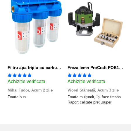
Filtru apa triplu cu carbune/bumbac/sita 3x3/4"*10
Freza lemn ProCraft POB1700, 1200 W, 2600 Rpm cu 12 freze pentru lemn incluse in pachet
Achizitie verificata
Achizitie verificata
A
Mihai Tudor,
Acum 2 zile
Viorel Stăneață,
Acum 3 zile
A
zi
Foarte bun .
Foarte mulțumit, își face treaba
Raport calitate preț ,super
F