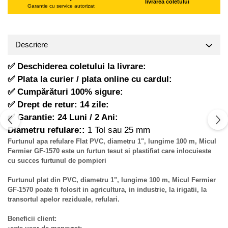
livrarea coletului
Garantie cu service autorizat
Hote Telescopice
Pistoale de impact electrice si
pneumatice
Hote Traditionale
Hote Incorporabile
Pistoale de vopsit
Descriere
Hote Country
Prelungitoare
Hote Insula
✅ Deschiderea coletului la livrare:
Polizoare electrice de banc si
Hote Cupolare
✅ Plata la curier / plata online cu cardul:
unghiulare
Accesorii, consumabile hote
✅ Cumpărături 100% sigure:
Rindele si freze pentru lemn
Masini de tocat carne
✅ Drept de retur: 14 zile:
Redresoare auto - roboti de
✅ Garantie: 24 Luni / 2 Ani:
Masini de carnati ( CARNATARI )
pornire
Diametru refulare::
1 Tol sau 25 mm
Masini de spalat vase
Suflante cu aer cald
Furtunul apa refulare Flat PVC, diametru 1", lungime 100 m, Micul
Masini de spalat vase incorporabile
Fermier GF-1570 este un furtun tesut si plastifiat care inlocuieste
Scari metalice
cu succes furtunul de pompieri
Masini de spalat vase independente
Strungurii
Masini de spalat rufe
Furtunul plat din PVC, diametru 1", lungime 100 m, Micul Fermier
Scule cu acumulator
GF-1570 poate fi folosit in agricultura, in industrie, la irigatii, la
Masini de spalat rufe frontale
Scule pentru electricieni
transortul apelor reziduale, refulari.
Masini de spalat rufe verticale
Truse de scule
Masini de spalat rufe incorporabile
Beneficii client: