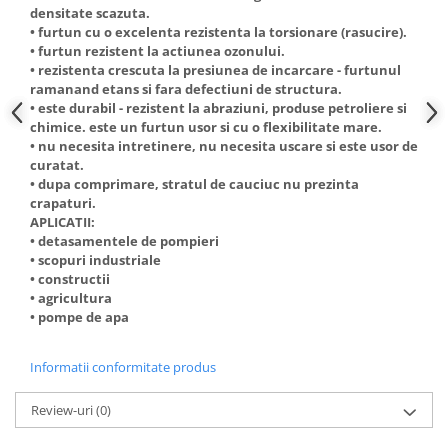
densitate scazuta.
Truse de scule
Masini de spalat rufe cu uscator
• furtun cu o excelenta rezistenta la torsionare (rasucire).
Truse de lipit PPR
• furtun rezistent la actiunea ozonului.
Uscatoare de rufe
• rezistenta crescuta la presiunea de incarcare - furtunul
Ventuze cu brate pentru transport
Masini de facut paine
ramanand etans si fara defectiuni de structura.
Vibratoare beton
• este durabil - rezistent la abraziuni, produse petroliere si
Pachete electrocasnice
chimice. este un furtun usor si cu o flexibilitate mare.
incorporabile
• nu necesita intretinere, nu necesita uscare si este usor de
Seturi oale
curatat.
• dupa comprimare, stratul de cauciuc nu prezinta
SANDWICH MAKER
crapaturi.
Storcatoare de fructe
APLICATII:
• detasamentele de pompieri
Televizoare
• scopuri industriale
• constructii
• agricultura
• pompe de apa
Informatii conformitate produs
Review-uri
(0)