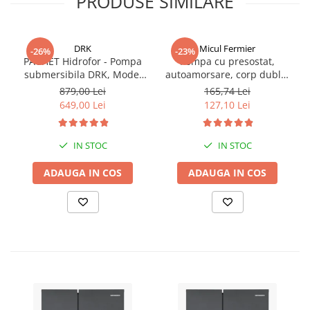
PRODUSE SIMILARE
DRK
Micul Fermier
-26%
-23%
PACHET Hidrofor - Pompa
Pompa cu presostat,
submersibila DRK, Model
autoamorsare, corp dublu,
4STM4-8, putere 1.8 kW,
12V, 8 litri / minut, 110PSI,
879,00 Lei
165,74 Lei
debit 5m3/h, 8 turbine +
7.5 bari Pandora
649,00 Lei
127,10 Lei
Presostat electronic DRK,
Model PC-58, 1kW, 220 V, 10
Bar
IN STOC
IN STOC
ADAUGA IN COS
ADAUGA IN COS