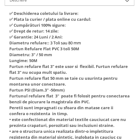
Hote Telescopice
Nivela de masurat
✅ Deschiderea coletului la livrare:
Hote Traditionale
Pistoale de impact electrice si
✅ Plata la curier / plata online cu cardul:
Hote Incorporabile
pneumatice
✅ Cumpărături 100% sigure:
Hote Country
✅ Drept de retur: 14 zile:
Pistoale de vopsit
✅ Garantie: 24 Luni / 2 Ani:
Hote Insula
Diametru refulare::
3 Toli sau 80 mm
Prelungitoare
Hote Cupolare
Furtun Refulare Flat PVC 3 toli 50M
Polizoare electrice de banc si
Accesorii, consumabile hote
Diametru: 3" / 50 mm
unghiulare
Lungime: 50M
Masini de tocat carne
Furtun refulare flat 3" este usor si flexibil. Furtun refulare
Rindele si freze pentru lemn
Masini de carnati ( CARNATARI )
flat 3" nu ocupa mult spatiu.
Furtun refulare flat 50 mm se taie cu usurinta pentru
Redresoare auto - roboti de
Masini de spalat vase
montarea unor conectoare.
pornire
Furtun PSI (Diam.3" -50mm)
Masini de spalat vase incorporabile
Suflante cu aer cald
Furtunul refulare flat 3" poate fi folosit pentru conectarea
Masini de spalat vase
benzii de picurare la magistrala din PVC.
Scari metalice
independente
Peretii sunt impragnati cu sfoara din matase care ii
Masini de spalat rufe
confera o rezistenta in timp.
Strungurii
• este confectionat din material textile cauciucat care nu
Masini de spalat rufe frontale
Scule cu acumulator
prezinta crapaturi, porozitati sau incluziuni straine.
Masini de spalat rufe verticale
• are o structura unica realizata dintr-o impletitura
Scule pentru electricieni
rezistenta din material sintetic, inglobata in cauciuc cu
Masini de spalat rufe incorporabile