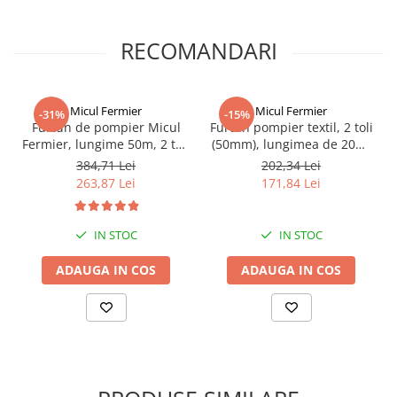
RECOMANDARI
Micul Fermier
Micul Fermier
-31%
-15%
Furtun de pompier Micul
Furtun pompier textil, 2 toli
Fermier, lungime 50m, 2 toli
(50mm), lungimea de 20m,
(50mm), din PVC, GF-0291
cu cuple, Micul Fermier GF-
384,71 Lei
202,34 Lei
0290
263,87 Lei
171,84 Lei
IN STOC
IN STOC
ADAUGA IN COS
ADAUGA IN COS