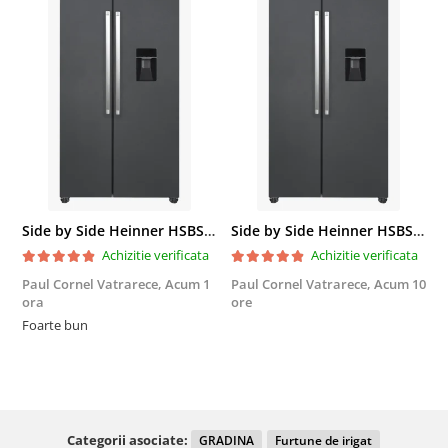
Side by Side Heinner HSBS-HM439NFINVDGWDE++, Total No Frost, Compresor Inverter, Dozator Apa, Display Touch LED, 439 L, Clasa E, Gri Antracit Texturat
Side by Side Heinner HSBS-HM439NFINVDGWDE++, Total No Frost, Compresor Inverter, Dozator Apa, Display Touch LED, 439 L, Clasa E, Gri Antracit Texturat
Achizitie verificata
Achizitie verificata
Paul Cornel Vatrarece,
Acum 1
Paul Cornel Vatrarece,
Acum 10
M
ora
ore
F
Foarte bun
Categorii asociate:
GRADINA
Furtune de irigat