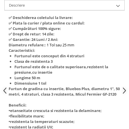
Hote Telescopice
Descriere
Nivela de masurat
Hote Traditionale
Pistoale de impact electrice si
✅ Deschiderea coletului la livrare:
Hote Incorporabile
✅ Plata la curier / plata online cu cardul:
pneumatice
Hote Country
✅ Cumpărături 100% sigure:
Pistoale de vopsit
✅ Drept de retur: 14 zile:
Hote Insula
✅ Garantie: 24 Luni / 2 Ani:
Prelungitoare
Hote Cupolare
Diametru refulare::
1 Tol sau 25 mm
Polizoare electrice de banc si
Accesorii, consumabile hote
Caracteristici:
unghiulare
Furtunul este conceput din 4 straturi
Masini de tocat carne
Clasa de rezistenta 3
Rindele si freze pentru lemn
Masini de carnati ( CARNATARI )
Furtunul este de o calitate superioara,rezistent la
presiune,cu insertie
Redresoare auto - roboti de
Masini de spalat vase
Lungime 50 m
pornire
Dimensiune 1 tol
Masini de spalat vase incorporabile
Suflante cu aer cald
Furtun de gradina cu insertie, Bluebos Plus, diametru 1", 50
Masini de spalat vase
metri, 4 straturi, clasa 3 rezistenta, Micul Fermier GF-2120
Scari metalice
independente
Masini de spalat rufe
Beneficii:
Strungurii
•etanseitate crescuta si rezistenta la delaminare;
Masini de spalat rufe frontale
Scule cu acumulator
•flexibilitate mare;
Masini de spalat rufe verticale
•rezistenta la temperaturi scazute;
Scule pentru electricieni
•rezistent la radiatii UV;
Masini de spalat rufe incorporabile