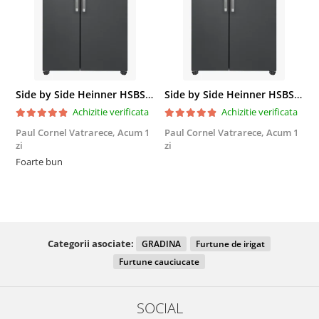
Side by Side Heinner HSBS-HM439NFINVDGWDE++, Total No Frost, Compresor Inverter, Dozator Apa, Display Touch LED, 439 L, Clasa E, Gri Antracit Texturat
Side by Side Heinner HSBS-HM439NFINVDGWDE++, Total No Frost, Compresor Inverter, Dozator Apa, Display Touch LED, 439 L, Clasa E, Gri Antracit Texturat
Achizitie verificata
Achizitie verificata
Paul Cornel Vatrarece,
Acum 1
Paul Cornel Vatrarece,
Acum 1
M
zi
zi
F
Foarte bun
Categorii asociate:
GRADINA
Furtune de irigat
Furtune cauciucate
SOCIAL