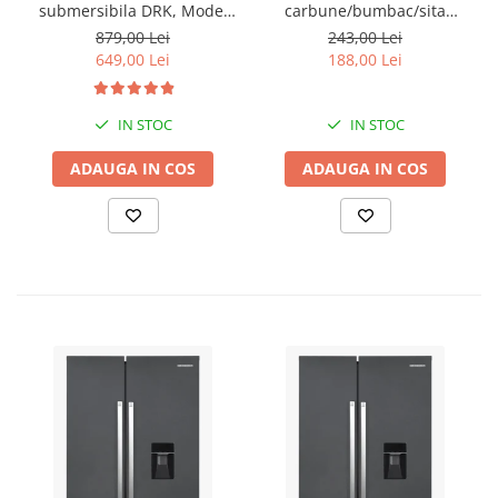
submersibila DRK, Model
carbune/bumbac/sita
4STM4-8, putere 1.8 kW,
3x3/4"*10
879,00 Lei
243,00 Lei
debit 5m3/h, 8 turbine +
649,00 Lei
188,00 Lei
Presostat electronic DRK,
Model PC-58, 1kW, 220 V, 10
Bar
IN STOC
IN STOC
ADAUGA IN COS
ADAUGA IN COS