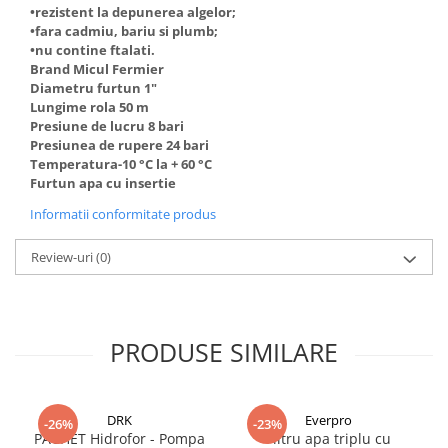
•rezistent la depunerea algelor;
Truse de scule
Masini de spalat rufe cu uscator
•fara cadmiu, bariu si plumb;
Truse de lipit PPR
•nu contine ftalati.
Uscatoare de rufe
Brand Micul Fermier
Ventuze cu brate pentru transport
Masini de facut paine
Diametru furtun 1"
Vibratoare beton
Lungime rola 50 m
Pachete electrocasnice
Presiune de lucru 8 bari
incorporabile
Presiunea de rupere 24 bari
Seturi oale
Temperatura-10 °C la + 60 °C
Furtun apa cu insertie
SANDWICH MAKER
Informatii conformitate produs
Storcatoare de fructe
Televizoare
Review-uri
(0)
PRODUSE SIMILARE
DRK
Everpro
-26%
-23%
PACHET Hidrofor - Pompa
Filtru apa triplu cu