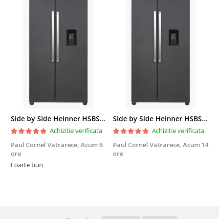
Side by Side Heinner HSBS-HM439NFINVDGWDE++, Total No Frost, Compresor Inverter, Dozator Apa, Display Touch LED, 439 L, Clasa E, Gri Antracit Texturat
Side by Side Heinner HSBS-HM439NFINVDGWDE++, Total No Frost, Compresor Inverter, Dozator Apa, Display Touch LED, 439 L, Clasa E, Gri Antracit Texturat
Achizitie verificata
Achizitie verificata
Paul Cornel Vatrarece,
Acum 6
Paul Cornel Vatrarece,
Acum 14
M
ore
ore
F
Foarte bun