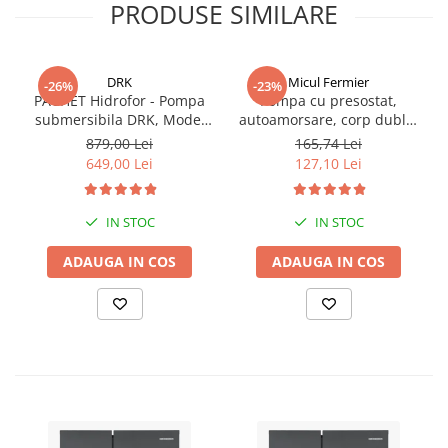
PRODUSE SIMILARE
DRK
Micul Fermier
-26%
-23%
PACHET Hidrofor - Pompa
Pompa cu presostat,
submersibila DRK, Model
autoamorsare, corp dublu,
4STM4-8, putere 1.8 kW,
12V, 8 litri / minut, 110PSI,
879,00 Lei
165,74 Lei
debit 5m3/h, 8 turbine +
7.5 bari Pandora
649,00 Lei
127,10 Lei
Presostat electronic DRK,
Model PC-58, 1kW, 220 V, 10
Bar
IN STOC
IN STOC
ADAUGA IN COS
ADAUGA IN COS