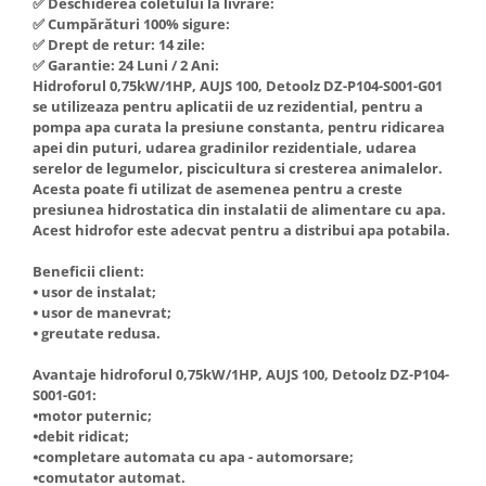
✅ Deschiderea coletului la livrare:
Hote Telescopice
✅ Cumpărături 100% sigure:
Nivela de masurat
✅ Drept de retur: 14 zile:
Hote Traditionale
✅ Garantie: 24 Luni / 2 Ani:
Pistoale de impact electrice si
Hote Incorporabile
Hidroforul 0,75kW/1HP, AUJS 100, Detoolz DZ-P104-S001-G01
pneumatice
Hote Country
se utilizeaza pentru aplicatii de uz rezidential, pentru a
Pistoale de vopsit
pompa apa curata la presiune constanta, pentru ridicarea
Hote Insula
apei din puturi, udarea gradinilor rezidentiale, udarea
Prelungitoare
Hote Cupolare
serelor de legumelor, piscicultura si cresterea animalelor.
Polizoare electrice de banc si
Accesorii, consumabile hote
Acesta poate fi utilizat de asemenea pentru a creste
presiunea hidrostatica din instalatii de alimentare cu apa.
unghiulare
Masini de tocat carne
Acest hidrofor este adecvat pentru a distribui apa potabila.
Rindele si freze pentru lemn
Masini de carnati ( CARNATARI )
Beneficii client:
Redresoare auto - roboti de
Masini de spalat vase
⦁ usor de instalat;
pornire
⦁ usor de manevrat;
Masini de spalat vase incorporabile
Suflante cu aer cald
⦁ greutate redusa.
Masini de spalat vase
Scari metalice
independente
Avantaje hidroforul 0,75kW/1HP, AUJS 100, Detoolz DZ-P104-
S001-G01:
Masini de spalat rufe
Strungurii
⦁motor puternic;
Masini de spalat rufe frontale
Scule cu acumulator
⦁debit ridicat;
⦁completare automata cu apa - automorsare;
Masini de spalat rufe verticale
Scule pentru electricieni
⦁comutator automat.
Masini de spalat rufe incorporabile