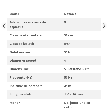
Truse de scule
Masini de spalat rufe cu uscator
Truse de lipit PPR
Uscatoare de rufe
Brand
Detoolz
Ventuze cu brate pentru transport
Masini de facut paine
Adancimea maxima de
9 m
Vibratoare beton
Pachete electrocasnice
aspiratie
incorporabile
Clasa de etanseitate
50 cm
Seturi oale
Clasa de izolatie
IP54
SANDWICH MAKER
Debit maxim
55 l/min
Storcatoare de fructe
Diametru racord
1”
Televizoare
Dimensiune
53.5x34 x58.5 cm
Frecventa (Hz)
50 Hz
Inaltime de pompare
45 m
Lungime stator
110 x 70 mm
Maner
Da, jonctiune cu
cutia