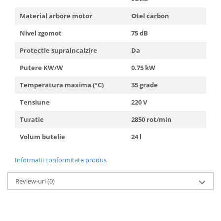
Material arbore motor
Otel carbon
Nivel zgomot
75 dB
Protectie supraincalzire
Da
Putere KW/W
0.75 kW
Temperatura maxima (°C)
35 grade
Tensiune
220 V
Turatie
2850 rot/min
Volum butelie
24 l
Informatii conformitate produs
Review-uri
(0)