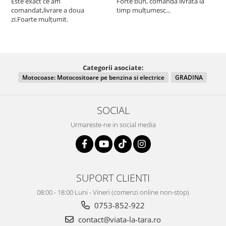
Este exact ce am
Forte bun, comandă livrată la
comandat,livrare a doua
timp mulțumesc...
F
zi.Foarte mulțumit.
Categorii asociate:
Motocoase: Motocositoare pe benzina si electrice
GRADINA
SOCIAL
Urmareste-ne in social media
SUPORT CLIENTI
08:00 - 18:00 Luni - Vineri (comenzi online non-stop)
0753-852-922
contact@viata-la-tara.ro