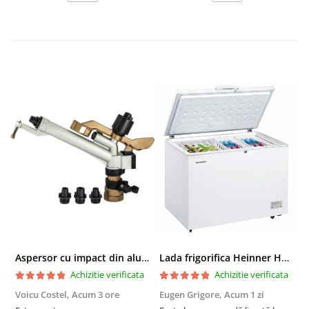
Aspersor cu impact din aluminiu cu FI, Presiune (bar)1.5-5, Diametru de aspersie (m)32-58
Lada frigorifica Heinner HCF-287CNHE++, 287 l, Clasa E, Compresor inverter, Iluminare LED, Functionalitate frigider, Alb
Achizitie verificata
Achizitie verificata
Voicu Costel,
Acum 3 ore
Eugen Grigore,
Acum 1 zi
P
z