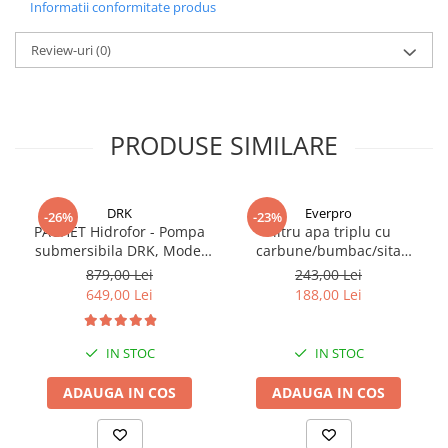
Informatii conformitate produs
Review-uri
(0)
PRODUSE SIMILARE
DRK
Everpro
-26%
-23%
PACHET Hidrofor - Pompa
Filtru apa triplu cu
submersibila DRK, Model
carbune/bumbac/sita
4STM4-8, putere 1.8 kW,
3x3/4"*10
879,00 Lei
243,00 Lei
debit 5m3/h, 8 turbine +
649,00 Lei
188,00 Lei
Presostat electronic DRK,
Model PC-58, 1kW, 220 V, 10
Bar
IN STOC
IN STOC
ADAUGA IN COS
ADAUGA IN COS