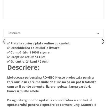
Truse de scule
Masini de spalat rufe cu uscator
Truse de lipit PPR
Uscatoare de rufe
Ventuze cu brate pentru transport
Masini de facut paine
Vibratoare beton
Pachete electrocasnice
incorporabile
Descriere
Seturi oale
✅ Plata la curier / plata online cu cardul:
SANDWICH MAKER
✅ Deschiderea coletului la livrare:
✅ Cumpărături 100% sigure:
Storcatoare de fructe
✅ Drept de retur: 14 zile:
Televizoare
✅ Garantie: 24 Luni / 2 Ani:
Descriere:
Motocoasa pe benzina RD-GBC14 este proiectata pentru
terenurile in care masinile de tuns iarba nu pot fi folosite,
cum ar fi pante abrupte, liziere, peluze, langa garduri,
banci si multe altele.
Designul ergonomic ajutat la comoditatea si confortul
operatorului pentru o operare pe termen lung. Manerele