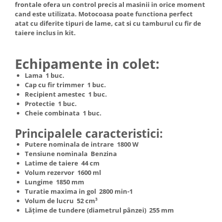
frontale ofera un control precis al masinii in orice moment
cand este utilizata. Motocoasa poate functiona perfect
atat cu diferite tipuri de lame, cat si cu tamburul cu fir de
taiere inclus in kit.
Echipamente in colet:
Lama 1 buc.
Cap cu fir trimmer 1 buc.
Recipient amestec 1 buc.
Protectie 1 buc.
Cheie combinata 1 buc.
Principalele caracteristici:
Putere nominala de intrare 1800 W
Tensiune nominala Benzina
Latime de taiere 44 cm
Volum rezervor 1600 ml
Lungime 1850 mm
Turatie maxima in gol 2800 min-1
Volum de lucru 52 cm³
Lățime de tundere (diametrul pânzei) 255 mm