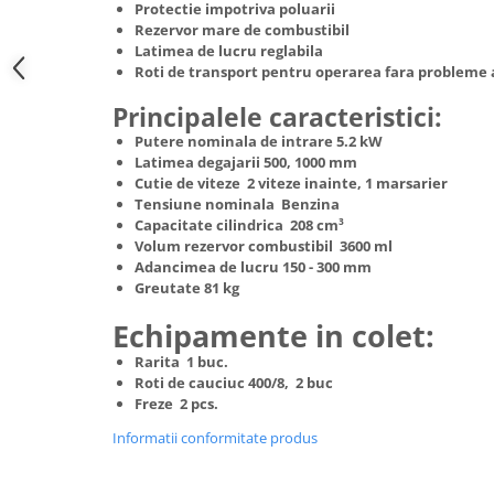
Protectie impotriva poluarii
Hote Telescopice
Rezervor mare de combustibil
Nivela de masurat
Hote Traditionale
Latimea de lucru reglabila
Pistoale de impact electrice si
Roti de transport pentru operarea fara probleme 
Hote Incorporabile
pneumatice
Hote Country
Principalele caracteristici:
Pistoale de vopsit
Hote Insula
Putere nominala de intrare 5.2 kW
Prelungitoare
Hote Cupolare
Latimea degajarii 500, 1000 mm
Cutie de viteze 2 viteze inainte, 1 marsarier
Polizoare electrice de banc si
Accesorii, consumabile hote
Tensiune nominala Benzina
unghiulare
Masini de tocat carne
Capacitate cilindrica 208 cm³
Volum rezervor combustibil 3600 ml
Rindele si freze pentru lemn
Masini de carnati ( CARNATARI )
Adancimea de lucru 150 - 300 mm
Redresoare auto - roboti de
Masini de spalat vase
Greutate 81 kg
pornire
Masini de spalat vase incorporabile
Echipamente in colet:
Suflante cu aer cald
Masini de spalat vase
Rarita 1 buc.
Scari metalice
independente
Roti de cauciuc 400/8, 2 buc
Masini de spalat rufe
Freze 2 pcs.
Strungurii
Masini de spalat rufe frontale
Informatii conformitate produs
Scule cu acumulator
Masini de spalat rufe verticale
Scule pentru electricieni
Masini de spalat rufe incorporabile