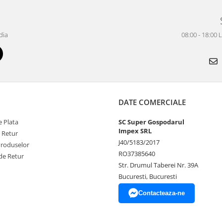
dia
08:00 - 18:00 
DATE COMERCIALE
 Plata
SC Super Gospodarul
Impex SRL
e Retur
J40/5183/2017
Produselor
RO37385640
de Retur
Str. Drumul Taberei Nr. 39A
Bucuresti, Bucuresti
Contacteaza-ne