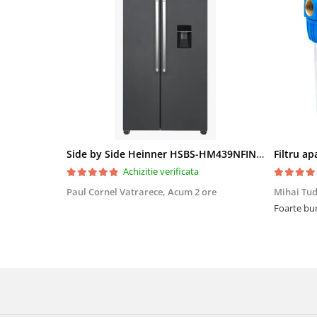
Side by Side Heinner HSBS-HM439NFINVDGWDE++, Total No Frost, Compresor Inverter, Dozator Apa, Display Touch LED, 439 L, Clasa E, Gri Antracit Texturat
Achizitie verificata
Paul Cornel Vatrarece,
Acum 2 ore
Mihai Tu
Foarte bun