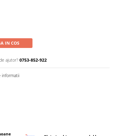
A IN COS
de ajutor?
0753-852-922
informatii
rsoane