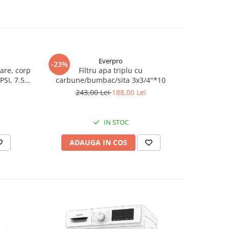
Everpro
-23%
-39%
are, corp
Filtru apa triplu cu
Pompa
PSI, 7.5
carbune/bumbac/sita 3x3/4"*10
Wasserkoni
mm, pute
243,00 Lei
188,00 Lei
2.
in
IN STOC
ADAUGA IN COS
AD