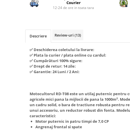
Piese si consumabile pentru
Courier
Convectoare
Fierastraie electrice
MOTOCOSITORI
12-24 de ore in toata tara
Purificatoare aer
Freze de zapada
Plantatoare + Semanatori
Radiatoare
Freze si carote
Scarificatoare
Sobe pe gaz
Generatoare
Sere si solarii
Review-uri
(13)
Tunuri de caldura
Descriere
Lampi solare
Tocatoare fan, crengi, tulpini
Ventilatoare
✅ Deschiderea coletului la livrare:
Ventilatoare Industriale
Masini de slefuit
✅ Plata la curier / plata online cu cardul:
Chiuvete bucatarie
Malaxoare
✅ Cumpărături 100% sigure:
✅ Drept de retur: 14 zile:
Deshidratoare
Macarale si electopalane
✅ Garantie: 24 Luni / 2 Ani:
Dozatoare de apa
Masini de tencuit
Espressoare, cafetiere si rasnite
Masini de taiat placi ceramice /
gresie / faianta / parchet
Motocultorul RD-T08 este un utilaj puternic pentru c
Fiare de calcat / Mese pentru
agricole mici pana la mijlocii de pana la 1000m². Mode
calcat
Masini de canelat
un cadru solid, o bara de tractiune robusta pentru 
Forme de prajituri
unui accesoriu, un reductor robust din fonta. Model
Menghine
caracteristici:
Hote
Motoare termice
Motor puternic in patru timpi de 7,0 CP
Angrenaj frontal si spate
Hote Decorative
Motoare electrice