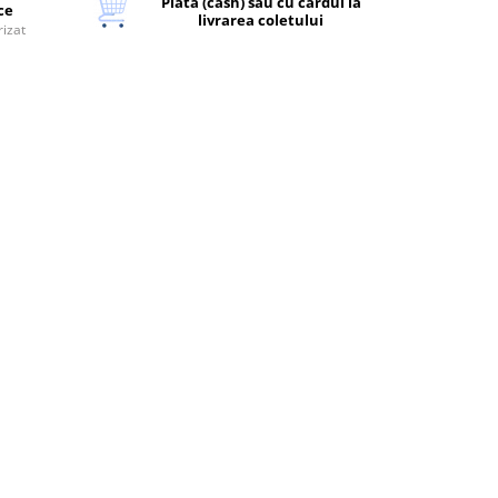
Plata (cash) sau cu cardul la
ice
livrarea coletului
rizat