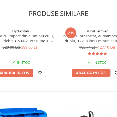
PRODUSE SIMILARE
Hydrostab
Micul Fermier
-23%
r cu impact din aluminiu cu FI,
Pompa cu presostat, autoamors
l, debit 3.7-14.2, Presiune 1.5-5
dublu, 12V, 8 litri / minut, 110
bar
bari Pandora
520,00 Lei
389,00 Lei
165,74 Lei
127,10 Lei
IN STOC
IN STOC
ADAUGA IN COS
ADAUGA IN COS