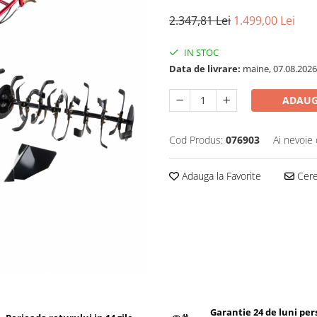
2.347,81 Lei
1.499,00 Lei
IN STOC
Data de livrare:
maine, 07.08.2026
ADAUG
Cod Produs:
076903
Ai nevoie 
Adauga la Favorite
Cere 
Garantie 24 de luni pe