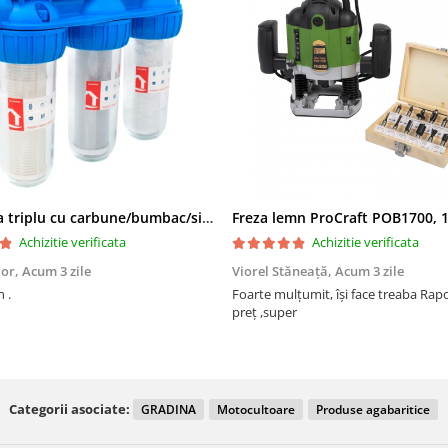
Filtru apa triplu cu carbune/bumbac/sita 3x3/4"*10
Achizitie verificata
Achizitie verificata
dor,
Acum 3 zile
Viorel Stăneață,
Acum 3 zile
 .
Foarte mulțumit, își face treaba Raport calitate
preț ,super
Categorii asociate:
GRADINA
Motocultoare
Produse agabaritice