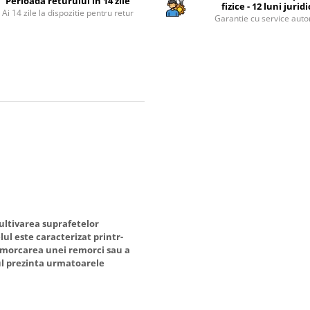
Perioada returului in 14 zile
fizice - 12 luni jurid
Ai 14 zile la dispozitie pentru retur
Garantie cu service auto
ultivarea suprafetelor
lul este caracterizat printr-
remorcarea unei remorci sau a
ul prezinta urmatoarele