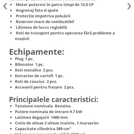
Truse de scule
Motor puternic în patru timpi de 13,0 CP
Masini de spalat rufe cu uscator
Angrenaj fata si spate
Truse de lipit PPR
Uscatoare de rufe
Protecție impotriva poluării
Rezervor mare de combustibil
Ventuze cu brate pentru transport
Masini de facut paine
Lățimea de lucru reglabilă
Vibratoare beton
Pachete electrocasnice
Roti de transport pentru operarea fără probleme a
incorporabile
mașinii
Seturi oale
Echipamente:
SANDWICH MAKER
Plug 1 pc.
Bilonator 1 pc.
Storcatoare de fructe
Roti metalice 2 pcs.
Televizoare
Extractor de cartofi 1 pc.
Roti de cauciuc 2 pcs.
Accesorii pentru frezare 2 pcs.
Principalele caracteristici:
Tensiune nominala Benzina
Putere nominala de intrare 9.7 kW
Latimea degajarii 1400 mm
Cutie de viteze 2 viteze inainte, 1 marsarier
Capacitate cilindrica 389 cm³