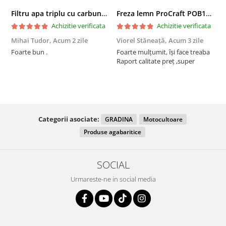
Filtru apa triplu cu carbune/bumbac/sita 3x3/4"*10
Freza lemn ProCraft POB1700, 1200 W, 2600 Rpm cu 12 freze pentru lemn incluse in pachet
Achizitie verificata
Achizitie verificata
Mihai Tudor,
Acum 2 zile
Viorel Stăneață,
Acum 3 zile
A
Foarte bun .
Foarte mulțumit, își face treaba
F
Raport calitate preț ,super
Categorii asociate:
GRADINA
Motocultoare
Produse agabaritice
SOCIAL
Urmareste-ne in social media