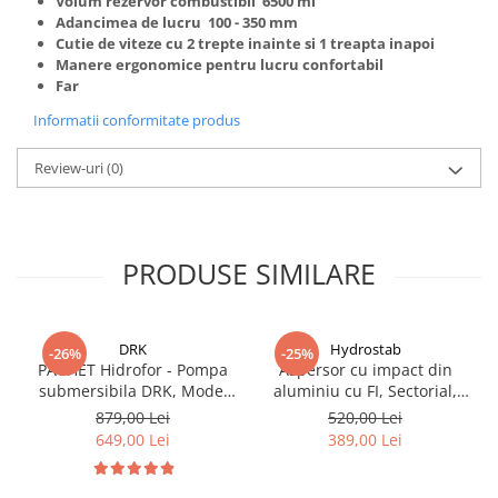
Volum rezervor combustibil 6500 ml
Adancimea de lucru 100 - 350 mm
Cutie de viteze cu 2 trepte inainte si 1 treapta inapoi
Manere ergonomice pentru lucru confortabil
Far
Informatii conformitate produs
Review-uri
(0)
PRODUSE SIMILARE
DRK
Hydrostab
-26%
-25%
PACHET Hidrofor - Pompa
Aspersor cu impact din
submersibila DRK, Model
aluminiu cu FI, Sectorial,
4STM4-8, putere 1.8 kW,
debit 3.7-14.2, Presiune 1.5-
879,00 Lei
520,00 Lei
debit 5m3/h, 8 turbine +
5 bar
649,00 Lei
389,00 Lei
Presostat electronic DRK,
Model PC-58, 1kW, 220 V, 10
Bar