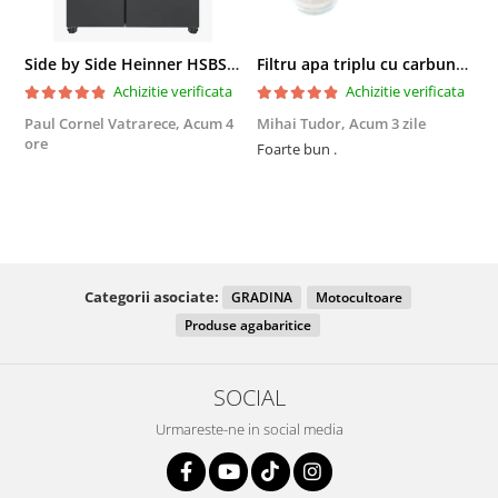
Side by Side Heinner HSBS-HM439NFINVDGWDE++, Total No Frost, Compresor Inverter, Dozator Apa, Display Touch LED, 439 L, Clasa E, Gri Antracit Texturat
Filtru apa triplu cu carbune/bumbac/sita 3x3/4"*10
Achizitie verificata
Achizitie verificata
Paul Cornel Vatrarece,
Acum 4
Mihai Tudor,
Acum 3 zile
V
ore
Foarte bun .
Fo
R
Categorii asociate:
GRADINA
Motocultoare
Produse agabaritice
SOCIAL
Urmareste-ne in social media