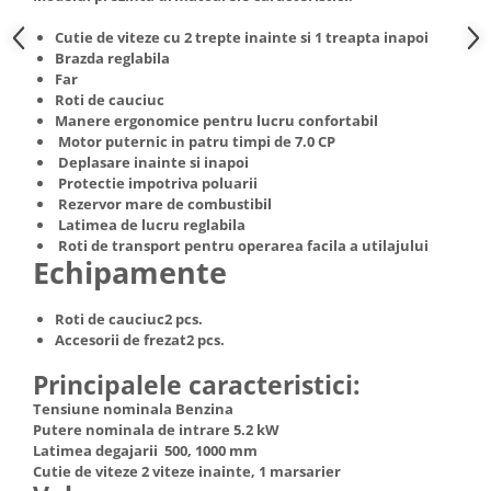
Truse de scule
Masini de spalat rufe cu uscator
Cutie de viteze cu 2 trepte inainte si 1 treapta inapoi
Truse de lipit PPR
Uscatoare de rufe
Brazda reglabila
Far
Ventuze cu brate pentru transport
Masini de facut paine
Roti de cauciuc
Vibratoare beton
Pachete electrocasnice
Manere ergonomice pentru lucru confortabil
incorporabile
Motor puternic in patru timpi de 7.0 CP
Deplasare inainte si inapoi
Seturi oale
Protectie impotriva poluarii
Rezervor mare de combustibil
SANDWICH MAKER
Latimea de lucru reglabila
Storcatoare de fructe
Roti de transport pentru operarea facila a utilajului
Echipamente
Televizoare
Roti de cauciuc2 pcs.
Accesorii de frezat2 pcs.
Principalele caracteristici:
Tensiune nominala Benzina
Putere nominala de intrare 5.2 kW
Latimea degajarii 500, 1000 mm
Cutie de viteze 2 viteze inainte, 1 marsarier