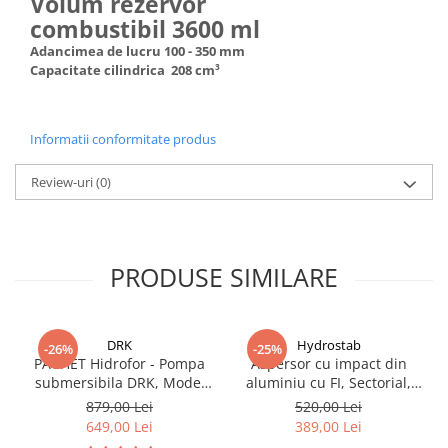
Volum rezervor
combustibil 3600 ml
Adancimea de lucru 100 - 350 mm
Capacitate cilindrica 208 cm³
Informatii conformitate produs
Review-uri
(0)
PRODUSE SIMILARE
DRK
Hydrostab
-26%
-25%
PACHET Hidrofor - Pompa
Aspersor cu impact din
submersibila DRK, Model
aluminiu cu FI, Sectorial,
4STM4-8, putere 1.8 kW,
debit 3.7-14.2, Presiune 1.5-
879,00 Lei
520,00 Lei
debit 5m3/h, 8 turbine +
5 bar
649,00 Lei
389,00 Lei
Presostat electronic DRK,