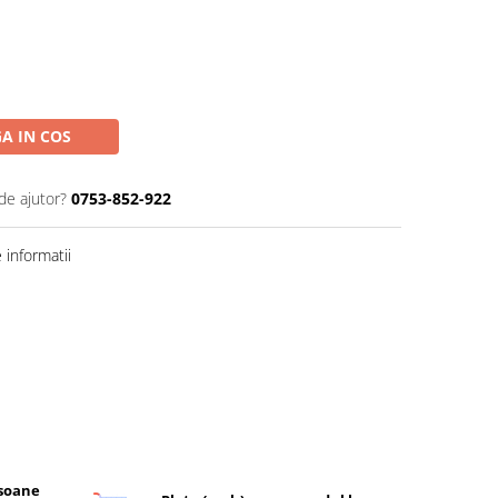
A IN COS
de ajutor?
0753-852-922
informatii
rsoane