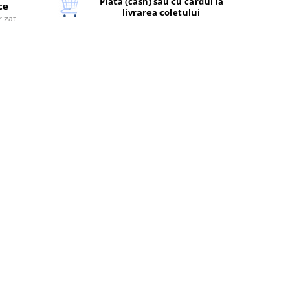
Plata (cash) sau cu cardul la
ice
livrarea coletului
rizat