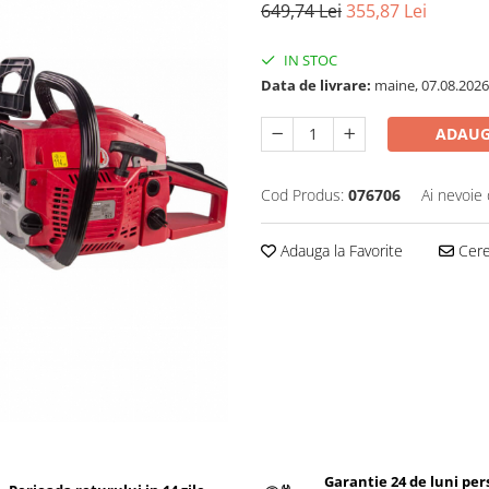
649,74 Lei
355,87 Lei
IN STOC
Data de livrare:
maine, 07.08.2026
ADAUG
Cod Produs:
076706
Ai nevoie 
Adauga la Favorite
Cere 
Garantie 24 de luni pe