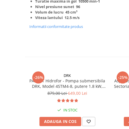
Turatie maxima in gol 10500 min-1
Truse de scule
Nivel presiune sunet 96
Masini de spalat rufe cu uscator
Volum de lucru 45 cm³
Truse de lipit PPR
Uscatoare de rufe
Viteza lantului 12.5 m/s
Ventuze cu brate pentru transport
Masini de facut paine
Informatii conformitate produs
Vibratoare beton
Pachete electrocasnice
incorporabile
Seturi oale
SANDWICH MAKER
Storcatoare de fructe
Televizoare
DRK
-26%
-25%
PACHET Hidrofor - Pompa submersibila
Asperso
DRK, Model 4STM4-8, putere 1.8 kW,
Sectoria
debit 5m3/h, 8 turbine + Presostat
879,00 Lei
649,00 Lei
electronic DRK, Model PC-58, 1kW, 220
V, 10 Bar
IN STOC
ADAUGA IN COS