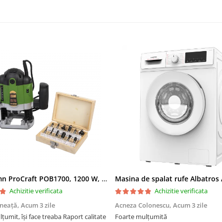
Freza lemn ProCraft POB1700, 1200 W, 2600 Rpm cu 12 freze pentru lemn incluse in pachet
Achizitie verificata
Achizitie verificata
ăneață,
Acum 3 zile
Acneza Colonescu,
Acum 3 zile
eaba Raport calitate
Foarte mulțumită