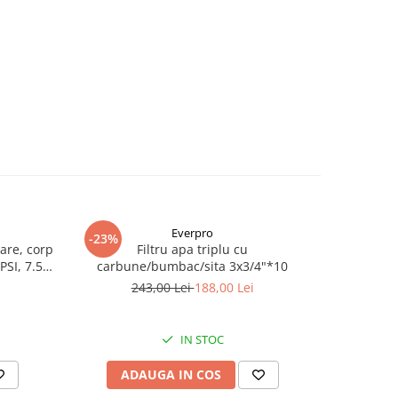
Everpro
-23%
-39%
are, corp
Filtru apa triplu cu
Pompa
PSI, 7.5
carbune/bumbac/sita 3x3/4"*10
Wasserkoni
mm, pute
243,00 Lei
188,00 Lei
2.
in
IN STOC
ADAUGA IN COS
AD