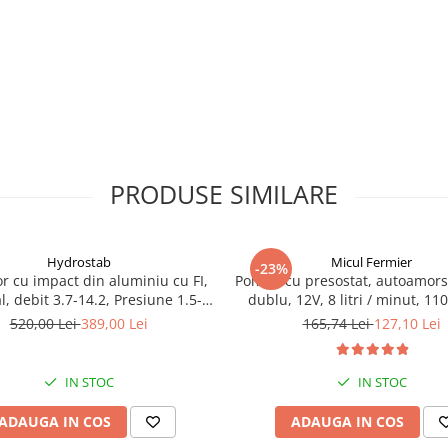
PRODUSE SIMILARE
Hydrostab
Micul Fermier
-23%
r cu impact din aluminiu cu FI,
Pompa cu presostat, autoamors
l, debit 3.7-14.2, Presiune 1.5-5
dublu, 12V, 8 litri / minut, 110
bar
bari Pandora
520,00 Lei
389,00 Lei
165,74 Lei
127,10 Lei
IN STOC
IN STOC
ADAUGA IN COS
ADAUGA IN COS