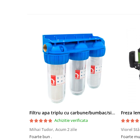
Filtru apa triplu cu carbune/bumbac/sita 3x3/4"*10
Achizitie verificata
Mihai Tudor,
Acum 2 zile
Viorel St
Foarte bun .
Foarte mulțumit, își face tr