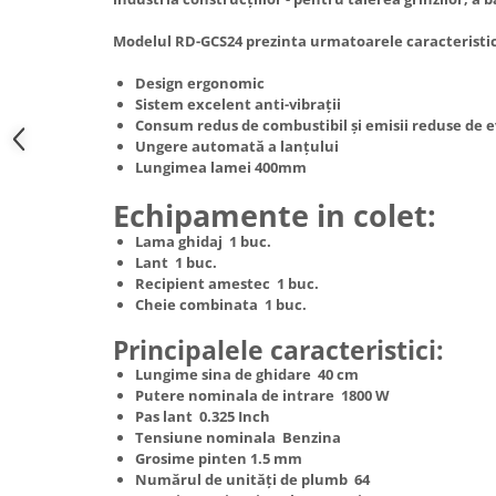
Hote Telescopice
Nivela de masurat
Modelul RD-GCS24 prezinta urmatoarele caracteristic
Hote Traditionale
Pistoale de impact electrice si
Hote Incorporabile
Design ergonomic
pneumatice
Sistem excelent anti-vibrații
Hote Country
Pistoale de vopsit
Consum redus de combustibil și emisii reduse de 
Hote Insula
Ungere automată a lanțului
Prelungitoare
Hote Cupolare
Lungimea lamei 400mm
Polizoare electrice de banc si
Accesorii, consumabile hote
Echipamente in colet:
unghiulare
Masini de tocat carne
Lama ghidaj 1 buc.
Rindele si freze pentru lemn
Masini de carnati ( CARNATARI )
Lant 1 buc.
Redresoare auto - roboti de
Recipient amestec 1 buc.
Masini de spalat vase
pornire
Cheie combinata 1 buc.
Masini de spalat vase incorporabile
Suflante cu aer cald
Principalele caracteristici:
Masini de spalat vase
Scari metalice
independente
Lungime sina de ghidare 40 cm
Putere nominala de intrare 1800 W
Masini de spalat rufe
Strungurii
Pas lant 0.325 Inch
Masini de spalat rufe frontale
Tensiune nominala Benzina
Scule cu acumulator
Grosime pinten 1.5 mm
Masini de spalat rufe verticale
Scule pentru electricieni
Numărul de unități de plumb 64
Masini de spalat rufe incorporabile