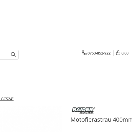
0753-852-922
0,00
-GCS24"
Motofierastrau 400mm