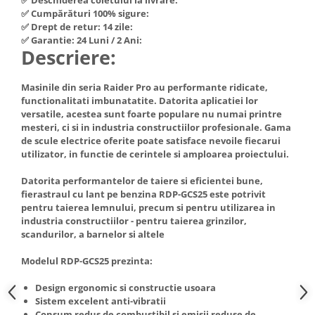
Hote Telescopice
✅ Cumpărături 100% sigure:
Nivela de masurat
✅ Drept de retur: 14 zile:
Hote Traditionale
✅ Garantie: 24 Luni / 2 Ani:
Pistoale de impact electrice si
Hote Incorporabile
Descriere:
pneumatice
Hote Country
Pistoale de vopsit
Hote Insula
Masinile din seria Raider Pro au performante ridicate,
Prelungitoare
functionalitati imbunatatite. Datorita aplicatiei lor
Hote Cupolare
versatile, acestea sunt foarte populare nu numai printre
Polizoare electrice de banc si
Accesorii, consumabile hote
mesteri, ci si in industria constructiilor profesionale. Gama
unghiulare
Masini de tocat carne
de scule electrice oferite poate satisface nevoile fiecarui
utilizator, in functie de cerintele si amploarea proiectului.
Rindele si freze pentru lemn
Masini de carnati ( CARNATARI )
Redresoare auto - roboti de
Datorita performantelor de taiere si eficientei bune,
Masini de spalat vase
pornire
fierastraul cu lant pe benzina RDP-GCS25 este potrivit
Masini de spalat vase incorporabile
pentru taierea lemnului, precum si pentru utilizarea in
Suflante cu aer cald
industria constructiilor - pentru taierea grinzilor,
Masini de spalat vase
scandurilor, a barnelor si altele
Scari metalice
independente
Masini de spalat rufe
Strungurii
Modelul RDP-GCS25 prezinta:
Masini de spalat rufe frontale
Scule cu acumulator
Design ergonomic si constructie usoara
Masini de spalat rufe verticale
Sistem excelent anti-vibratii
Scule pentru electricieni
Consum redus de combustibil si emisii reduse de
Masini de spalat rufe incorporabile