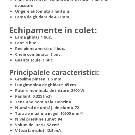
Truse de scule
evacuare
Masini de spalat rufe cu uscator
Ungere automata a lantului
Truse de lipit PPR
Uscatoare de rufe
Lama de ghidare de 450 mm
Ventuze cu brate pentru transport
Masini de facut paine
Echipamente in colet:
Vibratoare beton
Pachete electrocasnice
Lama ghidaj 1 buc.
incorporabile
Lant 1 buc.
Seturi oale
Recipient amestec 1 buc.
Cheie combinata 1 buc.
SANDWICH MAKER
Geanta scule 1 buc.
Storcatoare de fructe
Principalele caracteristici:
Televizoare
Grosime pinten 1.5 mm
Lungime sina de ghidare 45 cm
Putere nominala de intrare 2400 W
Pas lant 0.325 Inch
Tensiune nominala Benzina
Numărul de unități de plumb 72
Turatie maxima in gol 10500 min-1
Nivel presiune sunet 94
Volum de lucru 52 cm³
Viteza lantului 12.5 m/s