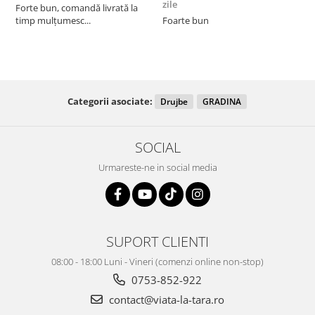
zile
z
Forte bun, comandă livrată la
timp mulțumesc...
Foarte bun
Categorii asociate:
Drujbe
GRADINA
SOCIAL
Urmareste-ne in social media
SUPORT CLIENTI
08:00 - 18:00 Luni - Vineri (comenzi online non-stop)
0753-852-922
contact@viata-la-tara.ro