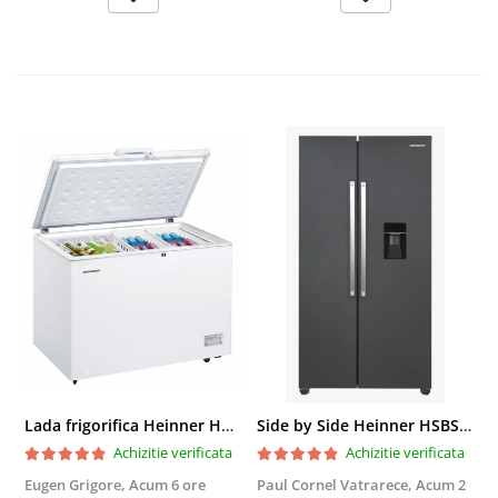
Lada frigorifica Heinner HCF-287CNHE++, 287 l, Clasa E, Compresor inverter, Iluminare LED, Functionalitate frigider, Alb
Side by Side Heinner HSBS-HM439NFINVDGWDE++, Total No Frost, Compresor Inverter, Dozator Apa, Display Touch LED, 439 L, Clasa E, Gri Antracit Texturat
Achizitie verificata
Achizitie verificata
Eugen Grigore,
Acum 6 ore
Paul Cornel Vatrarece,
Acum 2
P