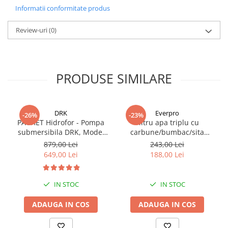
Informatii conformitate produs
Review-uri
(0)
PRODUSE SIMILARE
DRK
Everpro
-26%
-23%
PACHET Hidrofor - Pompa
Filtru apa triplu cu
submersibila DRK, Model
carbune/bumbac/sita
4STM4-8, putere 1.8 kW,
3x3/4"*10
879,00 Lei
243,00 Lei
debit 5m3/h, 8 turbine +
649,00 Lei
188,00 Lei
Presostat electronic DRK,
Model PC-58, 1kW, 220 V, 10
Bar
IN STOC
IN STOC
ADAUGA IN COS
ADAUGA IN COS