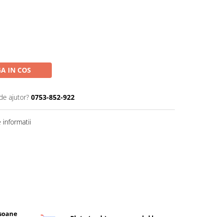
A IN COS
de ajutor?
0753-852-922
informatii
rsoane