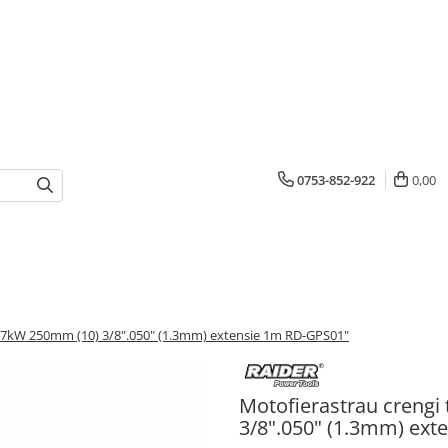
0753-852-922
0,00
 0.7kW 250mm (10) 3/8".050" (1.3mm) extensie 1m RD-GPS01"
Motofierastrau crengi 
3/8".050" (1.3mm) ext