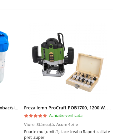
Filtru apa triplu cu carbune/bumbac/sita 3x3/4"*10
Freza lemn ProCraft POB1700, 1200 W, 2600 Rpm cu 12 freze pentru lemn incluse in pachet
Achizitie verificata
Viorel Stăneață,
Acum 4 zile
Acneza Colo
Foarte mulțumit, își face treaba Raport calitate
Foarte mulț
preț ,super