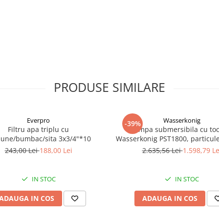
PRODUSE SIMILARE
Everpro
Wasserkonig
-39%
Filtru apa triplu cu
Pompa submersibila cu toc
bune/bumbac/sita 3x3/4"*10
Wasserkonig PST1800, particul
mm, putere 1800 W, debit 175
243,00 Lei
188,00 Lei
2.635,56 Lei
1.598,79 Le
inaltime refulare 11.5 
IN STOC
IN STOC
ADAUGA IN COS
ADAUGA IN COS