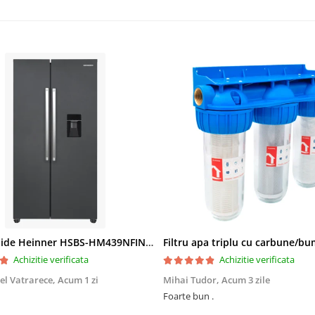
Side by Side Heinner HSBS-HM439NFINVDGWDE++, Total No Frost, Compresor Inverter, Dozator Apa, Display Touch LED, 439 L, Clasa E, Gri Antracit Texturat
Achizitie verificata
Achizitie verificata
el Vatrarece,
Acum 1 zi
Mihai Tudor,
Acum 3 zile
Foarte bun .