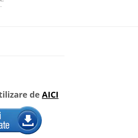
D
ilizare de
AICI