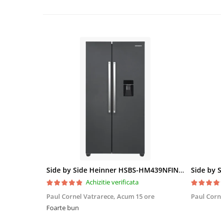
Side by Side Heinner HSBS-HM439NFINVDGWDE++, Total No Frost, Compresor Inverter, Dozator Apa, Display Touch LED, 439 L, Clasa E, Gri Antracit Texturat
Achizitie verificata
Paul Cornel Vatrarece,
Acum 15 ore
Paul Corn
Foarte bun