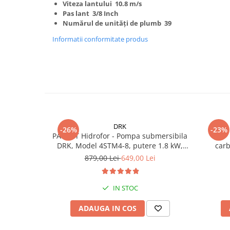
Viteza lantului 10.8 m/s
Pas lant 3/8 Inch
Numărul de unități de plumb 39
Informatii conformitate produs
DRK
-26%
-23%
PACHET Hidrofor - Pompa submersibila
DRK, Model 4STM4-8, putere 1.8 kW,
car
debit 5m3/h, 8 turbine + Presostat
879,00 Lei
649,00 Lei
electronic DRK, Model PC-58, 1kW, 220
V, 10 Bar
IN STOC
ADAUGA IN COS