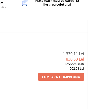
Plata (cash) sau cu cardul la
ice
livrarea coletului
rizat
1.339,11 Lei
836,53 Lei
Economisesti
502,58 Lei
CUMPARA-LE IMPREUNA