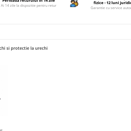
Perioada returului in 14 zile
fizice - 12 luni jurid
Ai 14 zile la dispozitie pentru retur
Garantie cu service auto
hi si protectie la urechi
E,