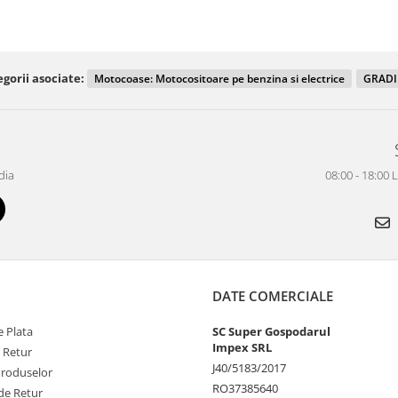
gorii asociate:
Motocoase: Motocositoare pe benzina si electrice
GRAD
dia
08:00 - 18:00 
DATE COMERCIALE
 Plata
SC Super Gospodarul
Impex SRL
e Retur
J40/5183/2017
Produselor
RO37385640
de Retur