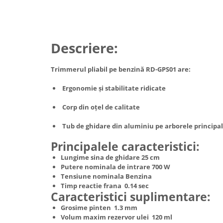
Truse de scule
Masini de spalat rufe cu uscator
Truse de lipit PPR
Uscatoare de rufe
Ventuze cu brate pentru transport
Masini de facut paine
Descriere:
Vibratoare beton
Pachete electrocasnice
incorporabile
Trimmerul pliabil pe benzină RD-GPS01 are:
Seturi oale
Ergonomie și stabilitate ridicate
SANDWICH MAKER
Corp din oțel de calitate
Storcatoare de fructe
Televizoare
Tub de ghidare din aluminiu pe arborele principal
Principalele caracteristici:
Lungime sina de ghidare 25 cm
Putere nominala de intrare 700 W
Tensiune nominala Benzina
Timp reactie frana 0.14 sec
Caracteristici suplimentare:
Grosime pinten 1.3 mm
Volum maxim rezervor ulei 120 ml