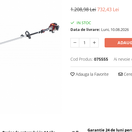
1.208,98 Lei
732,43 Lei
IN STOC
Data de livrare:
Luni, 10.08.2026
ADAUG
Cod Produs:
075555
Ai nevoie 
Adauga la Favorite
Cere 
Garantie 24 de luni pe