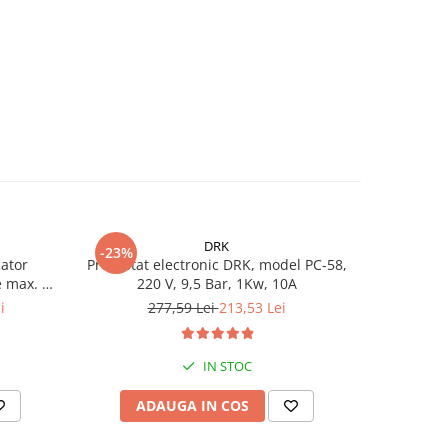
DRK
-23%
-25%
ator
Presostat electronic DRK, model PC-58,
Kit Hidrof
e max. 10
220 V, 9,5 Bar, 1Kw, 10A
4STM4-8, p
00 l/h,
turbine 
i
277,59 Lei
213,53 Lei
1.
m
racord 5 c
IN STOC
ADAUGA IN COS
AD