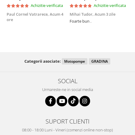
Achizitie verificata
Achizitie verificata
Paul Cornel Vatrarece,
Acum 4
Mihai Tudor,
Acum 3 zile
V
ore
Foarte bun .
Fo
R
Categorii asociate:
Motopompe
GRADINA
SOCIAL
Urmareste-ne in social media
SUPORT CLIENTI
08:00 - 18:00 Luni - Vineri (comenzi online non-stop)