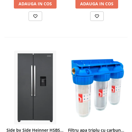
ADAUGA IN COS
ADAUGA IN COS
Side by Side Heinner HSBS-HM439NFINVDGWDE++, Total No Frost, Compresor Inverter, Dozator Apa, Display Touch LED, 439 L, Clasa E, Gri Antracit Texturat
Filtru apa triplu cu carbune/bumbac/sita 3x3/4"*10