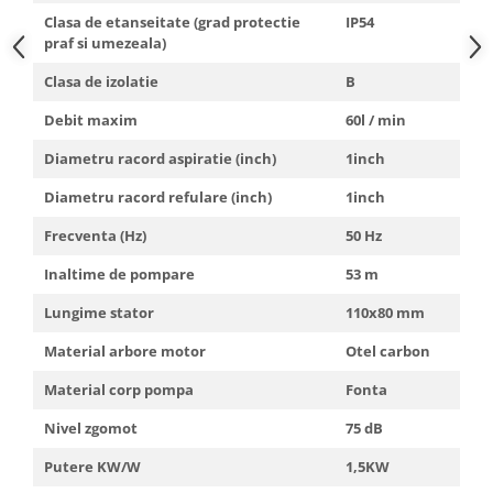
Truse de scule
Clasa de etanseitate (grad protectie
IP54
Masini de spalat rufe cu uscator
praf si umezeala)
Truse de lipit PPR
Uscatoare de rufe
Clasa de izolatie
B
Ventuze cu brate pentru transport
Masini de facut paine
Vibratoare beton
Pachete electrocasnice
Debit maxim
60l / min
incorporabile
Diametru racord aspiratie (inch)
1inch
Seturi oale
Diametru racord refulare (inch)
1inch
SANDWICH MAKER
Frecventa (Hz)
50 Hz
Storcatoare de fructe
Inaltime de pompare
53 m
Televizoare
Lungime stator
110x80 mm
Material arbore motor
Otel carbon
Material corp pompa
Fonta
Nivel zgomot
75 dB
Putere KW/W
1,5KW