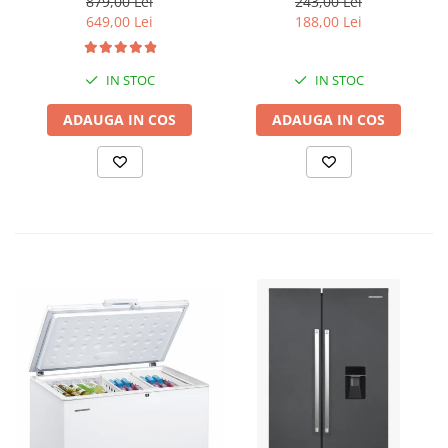
879,00 Lei
243,00 Lei
debit 5m3/h, 8 turbine +
649,00 Lei
188,00 Lei
Presostat electronic DRK,
Model PC-58, 1kW, 220 V, 10
Bar
IN STOC
IN STOC
ADAUGA IN COS
ADAUGA IN COS