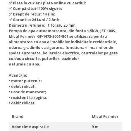
✅ Plata la curier / plata online cu cardul:
Hote Telescopice
✅ Cumpărături 100% sigure:
Nivela de masurat
Hote Traditionale
✅ Drept de retur: 14 zile:
Pistoale de impact electrice si
✅ Garantie: 24 Luni / 2 Ani:
Hote Incorporabile
pneumatice
Diametru refulare::
1 Tol sau 25 mm
Hote Country
Pompa de apa autoamorsanta, din fonta 1,5kW, JET 100S,
Pistoale de vopsit
Hote Insula
Micul Fermier GF-1472-S001-G01 se utilizeaza pentru
Prelungitoare
alimentarea cu apa a imobilelor individuale rezidentiale,
Hote Cupolare
udarea gradinilor, asigurarea functionarii masinilor de
Polizoare electrice de banc si
Accesorii, consumabile hote
spalat automate, boilerelor electrice, centralelor pe gaze
unghiulare
Masini de tocat carne
cu doua circuite, puturilor, bazinelor
naturale cu apa.
Rindele si freze pentru lemn
Masini de carnati ( CARNATARI )
Redresoare auto - roboti de
Avantaje:
Masini de spalat vase
pornire
• motor puternic;
Masini de spalat vase incorporabile
• debit ridicat;
Suflante cu aer cald
• usor de manevrat;
Masini de spalat vase
• rezistent la rugina;
Scari metalice
independente
• debit ridicat.
Masini de spalat rufe
Strungurii
Masini de spalat rufe frontale
Brand
Micul Fermier
Scule cu acumulator
Masini de spalat rufe verticale
Scule pentru electricieni
Adancime aspiratie
9 m
Masini de spalat rufe incorporabile