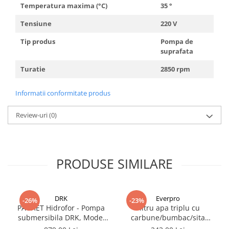
Temperatura maxima (°C)
35 °
Tensiune
220 V
Tip produs
Pompa de
suprafata
Turatie
2850 rpm
Informatii conformitate produs
Review-uri
(0)
PRODUSE SIMILARE
DRK
Everpro
-26%
-23%
PACHET Hidrofor - Pompa
Filtru apa triplu cu
submersibila DRK, Model
carbune/bumbac/sita
4STM4-8, putere 1.8 kW,
3x3/4"*10