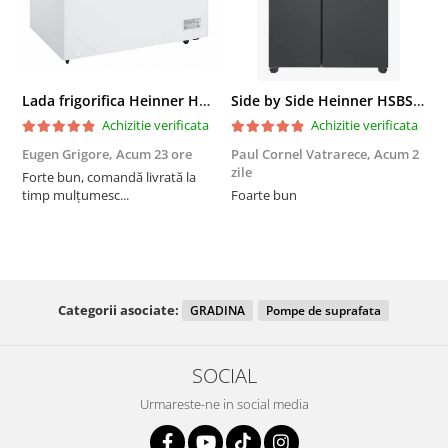
Lada frigorifica Heinner HCF-287CNHE++, 287 l, Clasa E, Compresor inverter, Iluminare LED, Functionalitate frigider, Alb
Side by Side Heinner HSBS-HM439NFINVDGWDE++, Total No Frost, Compresor Inverter, Dozator Apa, Display Touch LED, 439 L, Clasa E, Gri Antracit Texturat
Achizitie verificata
Achizitie verificata
Eugen Grigore,
Acum 23 ore
Paul Cornel Vatrarece,
Acum 2
P
zile
z
Forte bun, comandă livrată la
timp mulțumesc...
Foarte bun
Categorii asociate:
GRADINA
Pompe de suprafata
SOCIAL
Urmareste-ne in social media