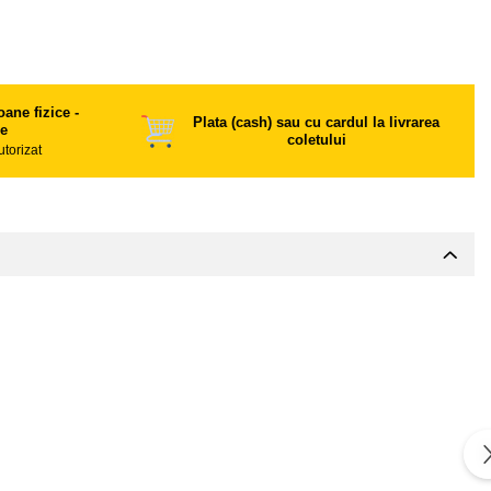
ane fizice -
Plata (cash) sau cu cardul la livrarea
ce
coletului
utorizat