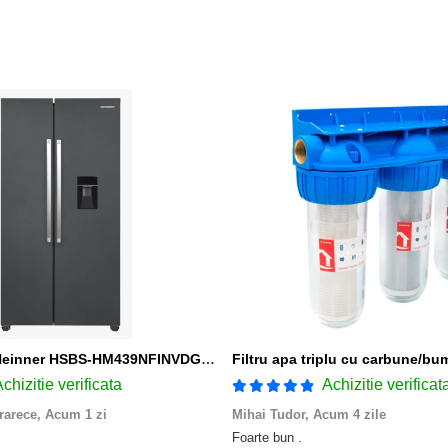
Side by Side Heinner HSBS-HM439NFINVDGWDE++, Total No Frost, Compresor Inverter, Dozator Apa, Display Touch LED, 439 L, Clasa E, Gri Antracit Texturat
chizitie verificata
Achizitie verificat
rarece,
Acum 1 zi
Mihai Tudor,
Acum 4 zile
Foarte bun .