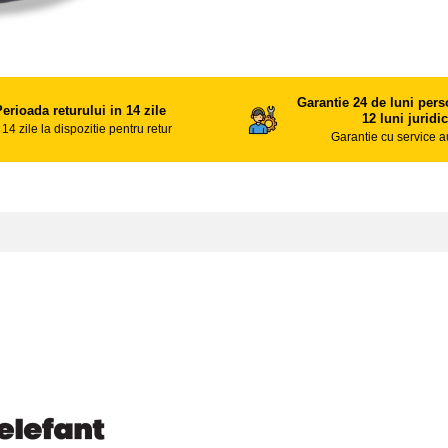
Garantie 24 de luni perso
erioada returului in 14 zile
12 luni juridi
 14 zile la dispozitie pentru retur
Garantie cu service a