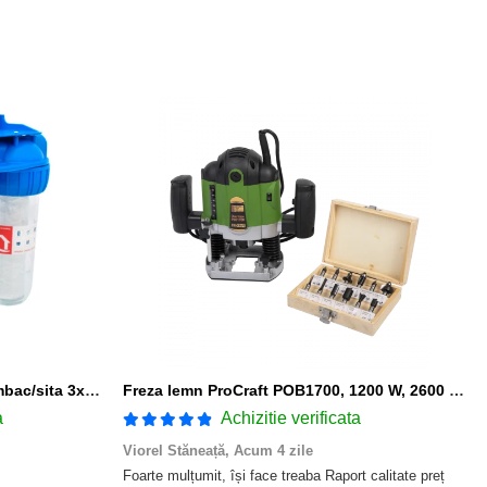
Filtru apa triplu cu carbune/bumbac/sita 3x3/4"*10
Freza lemn ProCraft POB1700, 1200 W, 2600 Rpm cu 12 freze pentru lemn incluse in pachet
a
Achizitie verificata
Viorel Stăneață,
Acum 4 zile
Foarte mulțumit, își face treaba Raport calitate preț