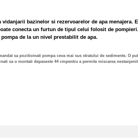
idanjarii bazinelor si rezervoarelor de apa menajera. E
e poate conecta un furtun de tipul celui folosit de pompier
a pompa de la un nivel prestabilit de apa.
andat sa pozitioinati pompa ceva mai sus stratului de sedimente. O puteti
tinati sa o montati depaseste 44 cmpentru a permite miscarea nestanjenita