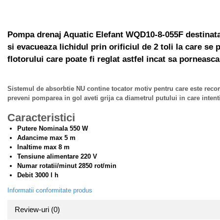
Hote Telescopice
Pistoale de impact electrice si
pneumatice
Hote Traditionale
Pompa drenaj Aquatic Elefant WQD10-8-055F destinata v
Hote Incorporabile
Pistoale de vopsit
si evacueaza lichidul prin orificiul de 2 toli la care s
Hote Country
Prelungitoare
flotorului care poate fi reglat astfel incat sa porneasc
Hote Insula
Polizoare electrice de banc si
Hote Cupolare
unghiulare
Accesorii, consumabile hote
Sistemul de absorbtie NU contine tocator motiv pentru care este recom
Rindele si freze pentru lemn
Masini de tocat carne
preveni pomparea in gol aveti grija ca diametrul putului in care inten
Redresoare auto - roboti de
Masini de carnati ( CARNATARI )
Caracteristici
pornire
Masini de spalat vase
Putere Nominala 550 W
Suflante cu aer cald
Adancime max 5 m
Masini de spalat vase incorporabile
Scari metalice
Inaltime max 8 m
Masini de spalat vase independente
Tensiune alimentare 220 V
Strungurii
Numar rotatii/minut 2850 rot/min
Masini de spalat rufe
Debit 3000 l h
Scule cu acumulator
Masini de spalat rufe frontale
Informatii conformitate produs
Scule pentru electricieni
Masini de spalat rufe verticale
Truse de scule
Review-uri
(0)
Masini de spalat rufe incorporabile