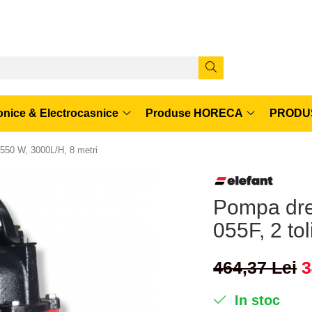
onice & Electrocasnice
Produse HORECA
PRODUS
 550 W, 3000L/H, 8 metri
Pompa dre
055F, 2 to
464,37 Lei
3
In stoc