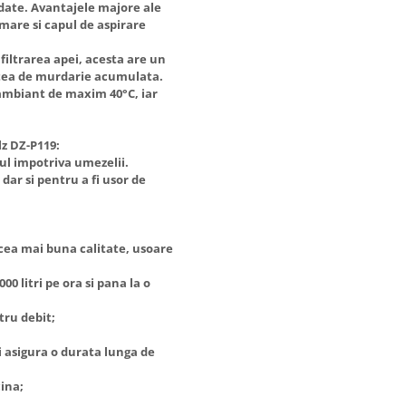
ndate. Avantajele majore ale
mare si capul de aspirare
filtrarea apei, acesta are un
atea de murdarie acumulata.
 ambiant de maxim 40°C, iar
z DZ-P119:
ul impotriva umezelii.
dar si pentru a fi usor de
 cea mai buna calitate, usoare
00 litri pe ora si pana la o
tru debit;
i asigura o durata lunga de
cina;