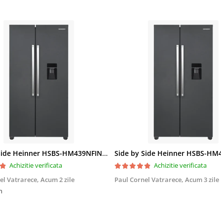
Side by Side Heinner HSBS-HM439NFINVDGWDE++, Total No Frost, Compresor Inverter, Dozator Apa, Display Touch LED, 439 L, Clasa E, Gri Antracit Texturat
Achizitie verificata
Achizitie verificata
el Vatrarece,
Acum 2 zile
Paul Cornel Vatrarece,
Acum 3 zile
n