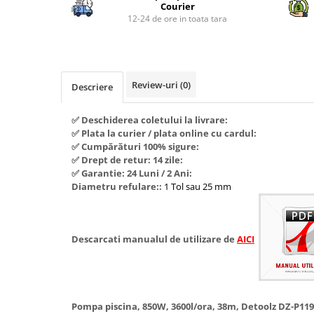
Piese si consumabile pentru
Courier
Convectoare
Fierastraie electrice
MOTOCOSITORI
12-24 de ore in toata tara
Purificatoare aer
Freze de zapada
Plantatoare + Semanatori
Radiatoare
Freze si carote
Scarificatoare
Sobe pe gaz
Generatoare
Sere si solarii
Review-uri
(0)
Tunuri de caldura
Descriere
Lampi solare
Tocatoare fan, crengi, tulpini
Ventilatoare
✅ Deschiderea coletului la livrare:
Ventilatoare Industriale
Masini de slefuit
✅ Plata la curier / plata online cu cardul:
Chiuvete bucatarie
Malaxoare
✅ Cumpărături 100% sigure:
✅ Drept de retur: 14 zile:
Deshidratoare
Macarale si electopalane
✅ Garantie: 24 Luni / 2 Ani:
Dozatoare de apa
Diametru refulare::
1 Tol sau 25 mm
Masini de tencuit
Espressoare, cafetiere si rasnite
Masini de taiat placi ceramice /
gresie / faianta / parchet
Fiare de calcat / Mese pentru
Descarcati manualul de utilizare de
AICI
calcat
Masini de canelat
Forme de prajituri
Menghine
Hote
Motoare termice
Pompa piscina, 850W, 3600l/ora, 38m, Detoolz DZ-P119
Hote Decorative
Motoare electrice