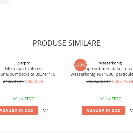
PRODUSE SIMILARE
Everpro
Wasserkonig
-39%
Filtru apa triplu cu
Pompa submersibila cu toc
bune/bumbac/sita 3x3/4"*10
Wasserkonig PST1800, particul
mm, putere 1800 W, debit 175
243,00 Lei
188,00 Lei
2.635,56 Lei
1.598,79 Le
inaltime refulare 11.5 
IN STOC
IN STOC
ADAUGA IN COS
ADAUGA IN COS