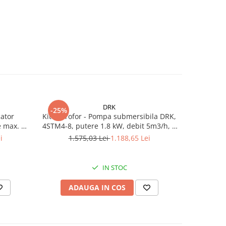
DRK
-25%
-31%
ator
Kit Hidrofor - Pompa submersibila DRK,
Aspersor 
e max. 10
4STM4-8, putere 1.8 kW, debit 5m3/h, 8
Presiun
00 l/h,
turbine + Vas de expansiune 100 L,
i
1.575,03 Lei
1.188,65 Lei
6
m
racord 5 cai, supapa de sens, presostat,
manometru
IN STOC
ADAUGA IN COS
AD