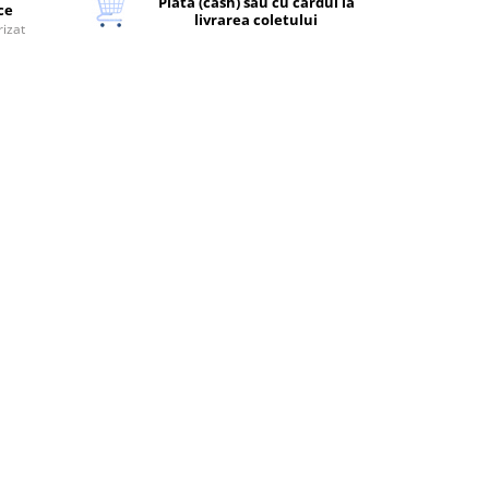
Plata (cash) sau cu cardul la
ice
livrarea coletului
rizat