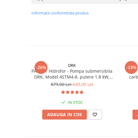
Informatii conformitate produs
DRK
-26%
-23%
PACHET Hidrofor - Pompa submersibila
DRK, Model 4STM4-8, putere 1.8 kW,
car
debit 5m3/h, 8 turbine + Presostat
879,00 Lei
649,00 Lei
electronic DRK, Model PC-58, 1kW, 220
V, 10 Bar
IN STOC
ADAUGA IN COS