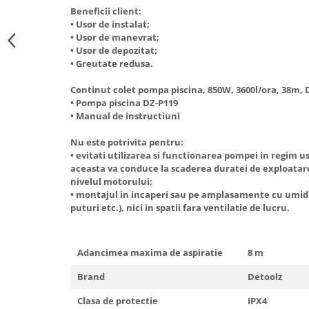
Truse de scule
Beneficii client:
Masini de spalat rufe cu uscator
• Usor de instalat;
Truse de lipit PPR
Uscatoare de rufe
• Usor de manevrat;
• Usor de depozitat;
Ventuze cu brate pentru transport
Masini de facut paine
• Greutate redusa.
Vibratoare beton
Pachete electrocasnice
incorporabile
Continut colet pompa piscina, 850W, 3600l/ora, 38m, 
• Pompa piscina DZ-P119
Seturi oale
• Manual de instructiuni
SANDWICH MAKER
Nu este potrivita pentru:
Storcatoare de fructe
• evitati utilizarea si functionarea pompei in regim u
aceasta va conduce la scaderea duratei de exploatare,
Televizoare
nivelul motorului;
• montajul in incaperi sau pe amplasamente cu umidit
puturi etc.), nici in spatii fara ventilatie de lucru.
Adancimea maxima de aspiratie
8 m
Brand
Detoolz
Clasa de protectie
IPX4