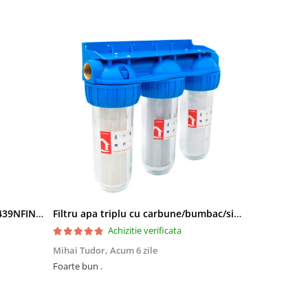
Side by Side Heinner HSBS-HM439NFINVDGWDE++, Total No Frost, Compresor Inverter, Dozator Apa, Display Touch LED, 439 L, Clasa E, Gri Antracit Texturat
Filtru apa triplu cu carbune/bumbac/sita 3x3/4"*10
Achizitie verificata
Mihai Tudor,
Acum 6 zile
Viorel Stăne
Foarte bun .
Foarte mulțumit, își face treaba Rap
preț ,super