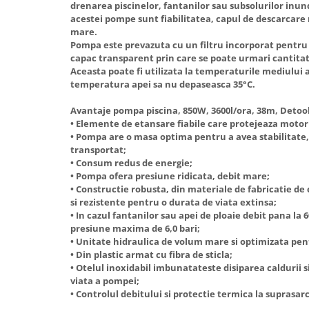
drenarea piscinelor, fantanilor sau subsolurilor inu
Hote Telescopice
acestei pompe sunt fiabilitatea, capul de descarcare 
Nivela de masurat
Hote Traditionale
mare.
Pistoale de impact electrice si
Pompa este prevazuta cu un filtru incorporat pentru 
Hote Incorporabile
pneumatice
capac transparent prin care se poate urmari cantit
Hote Country
Aceasta poate fi utilizata la temperaturile mediului
Pistoale de vopsit
Hote Insula
temperatura apei sa nu depaseasca 35°C.
Prelungitoare
Hote Cupolare
Avantaje pompa piscina, 850W, 3600l/ora, 38m, Detool
Polizoare electrice de banc si
Accesorii, consumabile hote
• Elemente de etansare fiabile care protejeaza motor
unghiulare
• Pompa are o masa optima pentru a avea stabilitate, 
Masini de tocat carne
transportat;
Rindele si freze pentru lemn
Masini de carnati ( CARNATARI )
• Consum redus de energie;
Redresoare auto - roboti de
• Pompa ofera presiune ridicata, debit mare;
Masini de spalat vase
• Constructie robusta, din materiale de fabricatie de
pornire
Masini de spalat vase incorporabile
si rezistente pentru o durata de viata extinsa;
Suflante cu aer cald
• In cazul fantanilor sau apei de ploaie debit pana la 60
Masini de spalat vase
presiune maxima de 6,0 bari;
Scari metalice
independente
• Unitate hidraulica de volum mare si optimizata pen
Masini de spalat rufe
Strungurii
• Din plastic armat cu fibra de sticla;
• Otelul inoxidabil imbunatateste disiparea caldurii s
Masini de spalat rufe frontale
Scule cu acumulator
viata a pompei;
Masini de spalat rufe verticale
• Controlul debitului si protectie termica la suprasar
Scule pentru electricieni
Masini de spalat rufe incorporabile