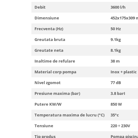
Debit
3600 l/h
Dimensiune
452x175x309
Frecventa (Hz)
50 Hz
Greutata bruta
9.1kg
Greutate neta
8.1kg
Inaltime de refulare
38 m
Material corp pompa
Inox + plastic
Nivel zgomot
77 dB
Presiune maxima (bar)
3.8 barI
Putere KW/W
850 W
Temperatura maxima de lucru (°C)
35°c
Tensiune
220 ÷ 230V
Tip produs
Pompa piscin