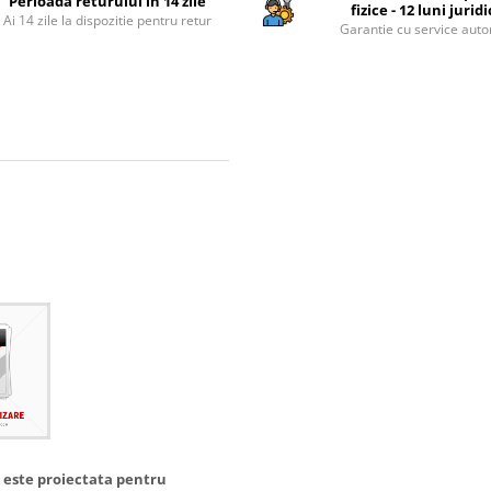
Perioada returului in 14 zile
fizice - 12 luni jurid
Ai 14 zile la dispozitie pentru retur
Garantie cu service auto
 este proiectata pentru