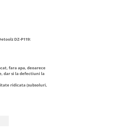
Detoolz DZ-P119:
scat, fara apa, deoarece
 dar si la defectiuni la
ate ridicata (subsoluri,