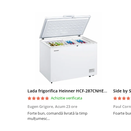
Lada frigorifica Heinner HCF-287CNHE++, 287 l, Clasa E, Compresor inverter, Iluminare LED, Functionalitate frigider, Alb
Achizitie verificata
Eugen Grigore,
Acum 23 ore
Paul Corn
Forte bun, comandă livrată la timp
Foarte bu
mulțumesc...