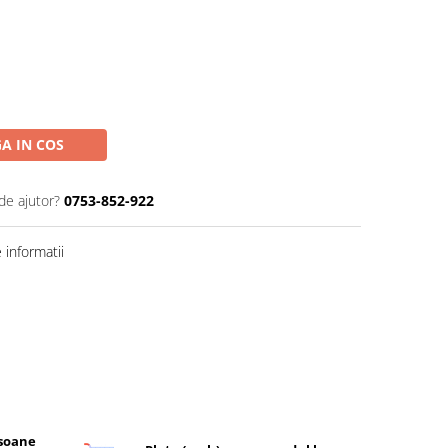
A IN COS
de ajutor?
0753-852-922
informatii
rsoane