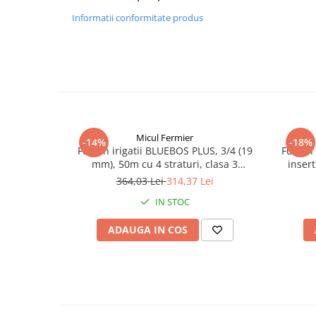
Truse de scule
Masini de spalat rufe cu uscator
Informatii conformitate produs
Truse de lipit PPR
Uscatoare de rufe
Ventuze cu brate pentru transport
Masini de facut paine
Vibratoare beton
Pachete electrocasnice
incorporabile
Seturi oale
SANDWICH MAKER
Micul Fermier
-14%
-18%
Furtun irigatii BLUEBOS PLUS, 3/4 (19
Furtun
Storcatoare de fructe
mm), 50m cu 4 straturi, clasa 3
inser
rezistenta, Micul Fermier GF-2119
Televizoare
364,03 Lei
314,37 Lei
IN STOC
ADAUGA IN COS