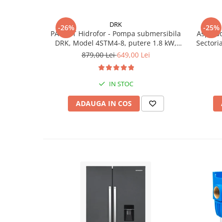
DRK
-26%
-25%
PACHET Hidrofor - Pompa submersibila
Asperso
DRK, Model 4STM4-8, putere 1.8 kW,
Sectoria
debit 5m3/h, 8 turbine + Presostat
879,00 Lei
649,00 Lei
electronic DRK, Model PC-58, 1kW, 220
V, 10 Bar
IN STOC
ADAUGA IN COS