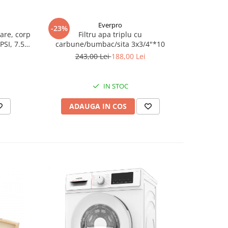
Everpro
-23%
-39%
are, corp
Filtru apa triplu cu
Pompa
PSI, 7.5
carbune/bumbac/sita 3x3/4"*10
Wasserkoni
mm, pute
243,00 Lei
188,00 Lei
2.
in
IN STOC
ADAUGA IN COS
AD