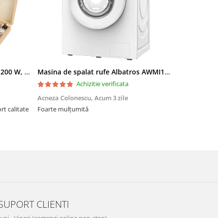
Freza lemn ProCraft POB1700, 1200 W, 2600 Rpm cu 12 freze pentru lemn incluse in pachet
Masina de spalat rufe Albatros AWMI14125 12 kg 1400 rpm Motor Inverter Clasa A 20% Spalare cu abur Alb
Achizitie verificata
Acneza Colonescu,
Acum 3 zile
Radu Floren
Foarte mulțumită
Foarte bună!
SUPORT CLIENTI