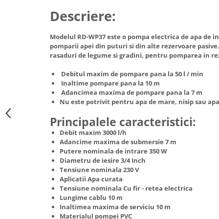
Hote Telescopice
Descriere:
Nivela de masurat
Hote Traditionale
Pistoale de impact electrice si
Hote Incorporabile
Modelul RD-WP37 este o pompa electrica de apa de ina
pneumatice
pomparii apei din puturi si din alte rezervoare pasive.
Hote Country
Pistoale de vopsit
rasaduri de legume si gradini, pentru pomparea in rez
Hote Insula
Prelungitoare
Hote Cupolare
Debitul maxim de pompare pana la 50 l / min
Inaltime pompare pana la 10 m
Polizoare electrice de banc si
Accesorii, consumabile hote
Adancimea maxima de pompare pana la 7 m
unghiulare
Masini de tocat carne
Nu este potrivit pentru apa de mare, nisip sau apa
Rindele si freze pentru lemn
Masini de carnati ( CARNATARI )
Principalele caracteristici:
Redresoare auto - roboti de
Masini de spalat vase
Debit maxim 3000 l/h
pornire
Adancime maxima de submersie 7 m
Masini de spalat vase incorporabile
Suflante cu aer cald
Putere nominala de intrare 350 W
Masini de spalat vase
Diametru de iesire 3/4 Inch
Scari metalice
independente
Tensiune nominala 230 V
Masini de spalat rufe
Aplicatii Apa curata
Strungurii
Tensiune nominala Cu fir - retea electrica
Masini de spalat rufe frontale
Scule cu acumulator
Lungime cablu 10 m
Masini de spalat rufe verticale
Inaltimea maxima de serviciu 10 m
Scule pentru electricieni
Materialul pompei PVC
Masini de spalat rufe incorporabile