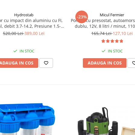
Hydrostab
Micul Fermier
-23%
r cu impact din aluminiu cu FI,
Pompa cu presostat, autoamors
l, debit 3.7-14.2, Presiune 1.5-5
dublu, 12V, 8 litri / minut, 110
bar
bari Pandora
520,00 Lei
389,00 Lei
165,74 Lei
127,10 Lei
IN STOC
IN STOC
ADAUGA IN COS
ADAUGA IN COS