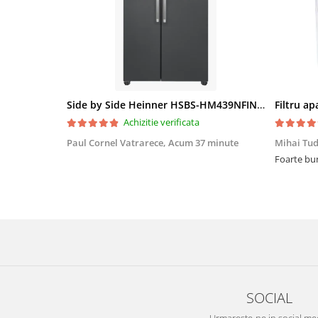
Side by Side Heinner HSBS-HM439NFINVDGWDE++, Total No Frost, Compresor Inverter, Dozator Apa, Display Touch LED, 439 L, Clasa E, Gri Antracit Texturat
Achizitie verificata
Paul Cornel Vatrarece,
Acum 37 minute
Mihai Tu
Foarte bun
SOCIAL