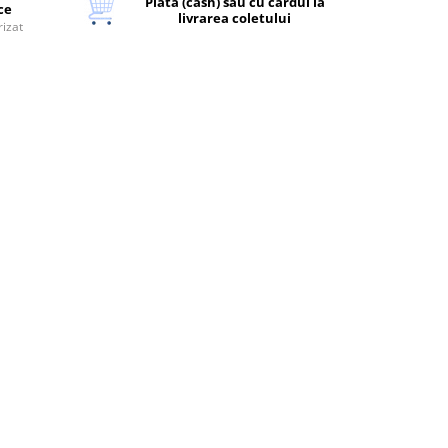
Plata (cash) sau cu cardul la
ice
livrarea coletului
rizat