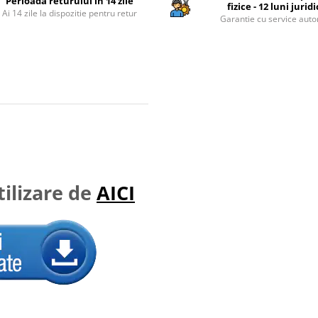
Perioada returului in 14 zile
fizice - 12 luni jurid
Ai 14 zile la dispozitie pentru retur
Garantie cu service auto
ilizare de
AICI