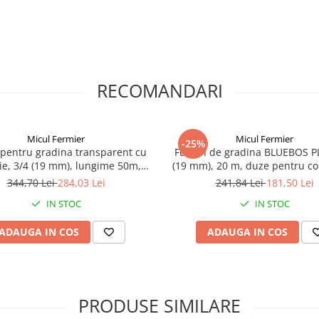
RECOMANDARI
Micul Fermier
Micul Fermier
-25%
 pentru gradina transparent cu
Furtun de gradina BLUEBOS PL
tie, 3/4 (19 mm), lungime 50m,
(19 mm), 20 m, duze pentru co
Micul Fermier GF-0844
Micul Fermier GF-2123
344,70 Lei
284,03 Lei
241,84 Lei
181,50 Lei
IN STOC
IN STOC
ADAUGA IN COS
ADAUGA IN COS
PRODUSE SIMILARE