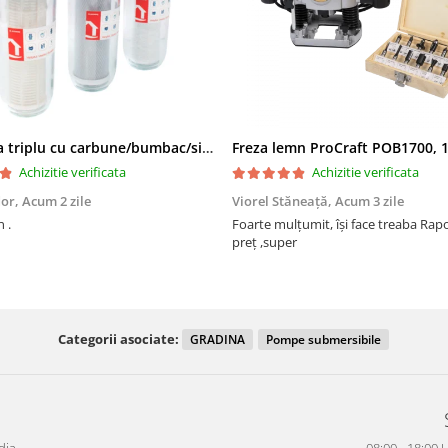
Filtru apa triplu cu carbune/bumbac/sita 3x3/4"*10
Achizitie verificata
Achizitie verificata
dor,
Acum 2 zile
Viorel Stăneață,
Acum 3 zile
 .
Foarte mulțumit, își face treaba Raport calitate
preț ,super
Categorii asociate:
GRADINA
Pompe submersibile