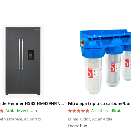
Side by Side Heinner HSBS-HM439NFINVDGWDE++, Total No Frost, Compresor Inverter, Dozator Apa, Display Touch LED, 439 L, Clasa E, Gri Antracit Texturat
Achizitie verificata
Achizitie verificata
el Vatrarece,
Acum 1 zi
Mihai Tudor,
Acum 4 zile
Foarte bun .