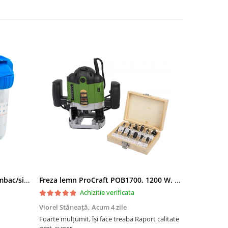
Filtru apa triplu cu carbune/bumbac/sita 3x3/4"*10
Freza lemn ProCraft POB1700, 1200 W, 2600 Rpm cu 12 freze pentru lemn incluse in pachet
Achizitie verificata
Viorel Stăneață,
Acum 4 zile
Acneza Colo
Foarte mulțumit, își face treaba Raport calitate
Foarte mulț