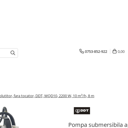
0753-852-922
0,00
utitor, fara tocator, DDT, WQD10, 2200 W, 10 m³/h, 8 m
Pompa submersibila apa