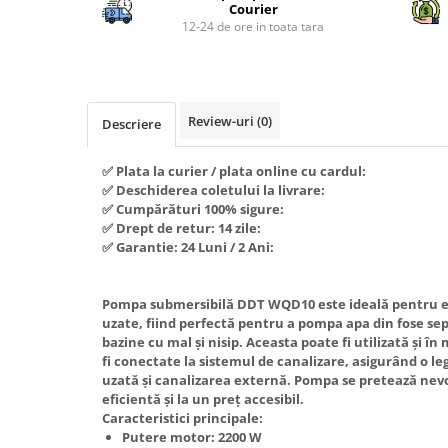
Piese si consumabile pentru
Courier
Convectoare
Fierastraie electrice
MOTOCOSITORI
12-24 de ore in toata tara
Purificatoare aer
Freze de zapada
Plantatoare + Semanatori
Radiatoare
Freze si carote
Scarificatoare
Sobe pe gaz
Generatoare
Sere si solarii
Review-uri
(0)
Tunuri de caldura
Descriere
Lampi solare
Tocatoare fan, crengi, tulpini
Ventilatoare
✅ Plata la curier / plata online cu cardul:
Ventilatoare Industriale
Masini de slefuit
✅ Deschiderea coletului la livrare:
Chiuvete bucatarie
Malaxoare
✅ Cumpărături 100% sigure:
✅ Drept de retur: 14 zile:
Deshidratoare
Macarale si electopalane
✅ Garantie: 24 Luni / 2 Ani:
Dozatoare de apa
Masini de tencuit
Espressoare, cafetiere si rasnite
Masini de taiat placi ceramice /
Pompa submersibilă DDT WQD10 este ideală pentru e
gresie / faianta / parchet
uzate, fiind perfectă pentru a pompa apa din fose sep
Fiare de calcat / Mese pentru
bazine cu mal și nisip. Aceasta poate fi utilizată și î
calcat
Masini de canelat
fi conectate la sistemul de canalizare, asigurând o l
Forme de prajituri
uzată și canalizarea externă. Pompa se pretează nevoi
Menghine
eficientă și la un preț accesibil.
Hote
Motoare termice
Caracteristici principale:
Putere motor: 2200 W
Hote Decorative
Motoare electrice