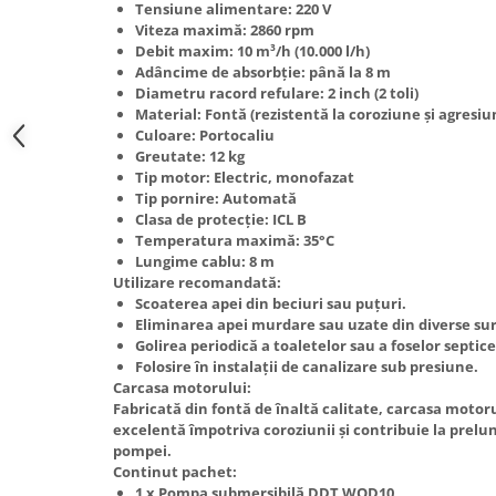
Tensiune alimentare: 220 V
Hote Telescopice
Viteza maximă: 2860 rpm
Nivela de masurat
Hote Traditionale
Debit maxim: 10 m³/h (10.000 l/h)
Pistoale de impact electrice si
Adâncime de absorbție: până la 8 m
Hote Incorporabile
pneumatice
Diametru racord refulare: 2 inch (2 toli)
Hote Country
Material: Fontă (rezistentă la coroziune și agresi
Pistoale de vopsit
Hote Insula
Culoare: Portocaliu
Greutate: 12 kg
Prelungitoare
Hote Cupolare
Tip motor: Electric, monofazat
Polizoare electrice de banc si
Accesorii, consumabile hote
Tip pornire: Automată
unghiulare
Clasa de protecție: ICL B
Masini de tocat carne
Temperatura maximă: 35°C
Rindele si freze pentru lemn
Masini de carnati ( CARNATARI )
Lungime cablu: 8 m
Redresoare auto - roboti de
Utilizare recomandată:
Masini de spalat vase
Scoaterea apei din beciuri sau puțuri.
pornire
Masini de spalat vase incorporabile
Eliminarea apei murdare sau uzate din diverse sur
Suflante cu aer cald
Golirea periodică a toaletelor sau a foselor septice
Masini de spalat vase
Folosire în instalații de canalizare sub presiune.
Scari metalice
independente
Carcasa motorului:
Masini de spalat rufe
Strungurii
Fabricată din fontă de înaltă calitate, carcasa motoru
excelentă împotriva coroziunii și contribuie la prelun
Masini de spalat rufe frontale
Scule cu acumulator
pompei.
Masini de spalat rufe verticale
Continut pachet:
Scule pentru electricieni
1 x Pompa submersibilă DDT WQD10
Masini de spalat rufe incorporabile