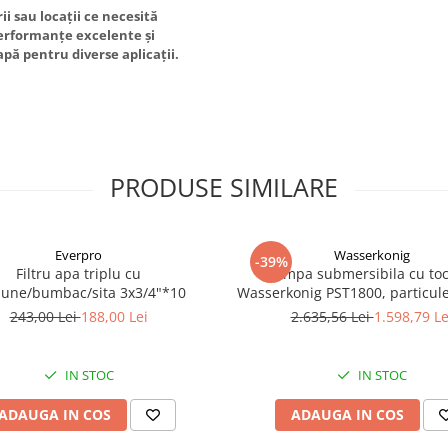
i sau locații ce necesită
erformanțe excelente și
apă pentru diverse aplicații.
PRODUSE SIMILARE
Everpro
Wasserkonig
-39%
Filtru apa triplu cu
Pompa submersibila cu toc
bune/bumbac/sita 3x3/4"*10
Wasserkonig PST1800, particul
mm, putere 1800 W, debit 175
243,00 Lei
188,00 Lei
2.635,56 Lei
1.598,79 Le
inaltime refulare 11.5 
IN STOC
IN STOC
ADAUGA IN COS
ADAUGA IN COS