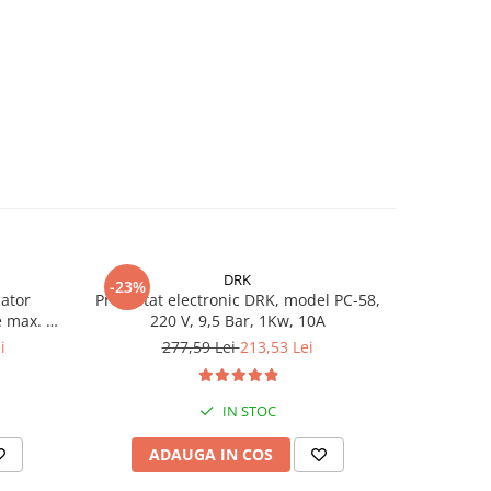
DRK
-23%
-25%
ator
Presostat electronic DRK, model PC-58,
Kit Hidrof
e max. 10
220 V, 9,5 Bar, 1Kw, 10A
4STM4-8, p
00 l/h,
turbine 
i
277,59 Lei
213,53 Lei
1.
m
racord 5 c
IN STOC
ADAUGA IN COS
AD