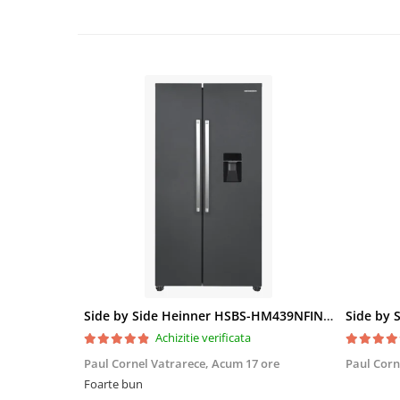
Side by Side Heinner HSBS-HM439NFINVDGWDE++, Total No Frost, Compresor Inverter, Dozator Apa, Display Touch LED, 439 L, Clasa E, Gri Antracit Texturat
Achizitie verificata
Paul Cornel Vatrarece,
Acum 17 ore
Paul Corn
Foarte bun