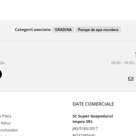
Categorii asociate:
GRADINA
Pompe de apa murdara
dia
08:00 - 18:00 
DATE COMERCIALE
 Plata
SC Super Gospodarul
Impex SRL
e Retur
J40/5183/2017
Produselor
RO37385640