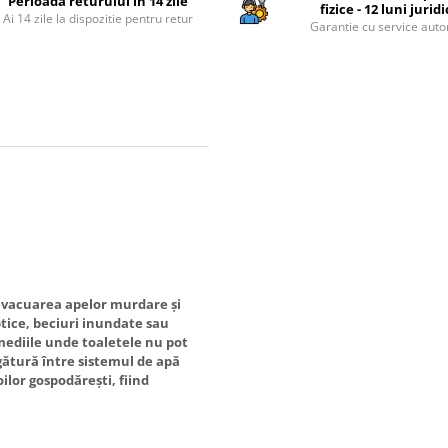
Perioada returului in 14 zile
fizice - 12 luni jurid
Ai 14 zile la dispozitie pentru retur
Garantie cu service auto
vacuarea apelor murdare și
tice, beciuri inundate sau
n mediile unde toaletele nu pot
egătură între sistemul de apă
lor gospodărești, fiind