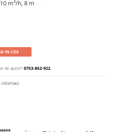
10 m³/h, 8 m
A IN COS
ie de ajutor?
0753-852-922
informatii
rsoane