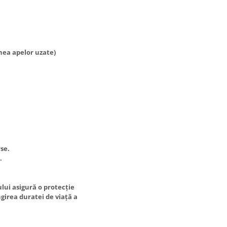
unea apelor uzate)
se.
.
lui asigură o protecție
girea duratei de viață a