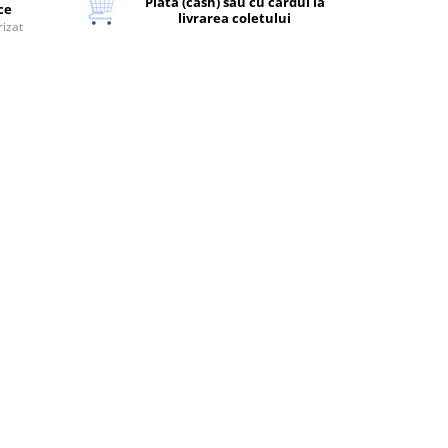
Plata (cash) sau cu cardul la
ice
livrarea coletului
rizat