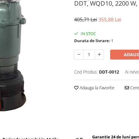
DDT, WQD10, 2200 W, 
405,71 Lei
355,88 Lei
IN STOC
Durata de livrare:
1
ADAUG
Cod Produs:
DDT-0012
Ai nevo
Adauga la Favorite
Cere 
Garantie 24 de luni pe