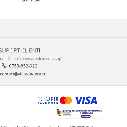
preț ,super
SUPORT CLIENTI
Luni - Vineri (comenzi online non-stop)
0753-852-922
contact@viata-la-tara.ro