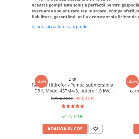
Truse de scule
Această pompă este soluția perfectă pentru gospodări
Masini de spalat rufe cu uscator
evacuarea apelor uzate sau murdare. Pompa oferă p
Truse de lipit PPR
Uscatoare de rufe
fiabilitate, garantând un flux constant și eficient de 
Ventuze cu brate pentru transport
Masini de facut paine
Informatii conformitate produs
Vibratoare beton
Pachete electrocasnice
incorporabile
Seturi oale
SANDWICH MAKER
Storcatoare de fructe
Televizoare
DRK
-26%
-23%
PACHET Hidrofor - Pompa submersibila
DRK, Model 4STM4-8, putere 1.8 kW,
car
debit 5m3/h, 8 turbine + Presostat
879,00 Lei
649,00 Lei
electronic DRK, Model PC-58, 1kW, 220
V, 10 Bar
IN STOC
ADAUGA IN COS