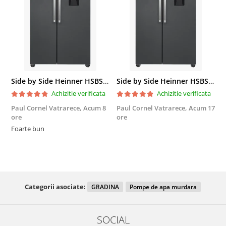
Side by Side Heinner HSBS-HM439NFINVDGWDE++, Total No Frost, Compresor Inverter, Dozator Apa, Display Touch LED, 439 L, Clasa E, Gri Antracit Texturat
Side by Side Heinner HSBS-HM439NFINVDGWDE++, Total No Frost, Compresor Inverter, Dozator Apa, Display Touch LED, 439 L, Clasa E, Gri Antracit Texturat
Achizitie verificata
Achizitie verificata
Paul Cornel Vatrarece,
Acum 8
Paul Cornel Vatrarece,
Acum 17
M
ore
ore
F
Foarte bun
Categorii asociate:
GRADINA
Pompe de apa murdara
SOCIAL