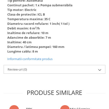
Tip pornire: Automata
Truse de scule
Continut pachet: 1 x Pompa submersibila
Masini de spalat rufe cu uscator
Tip motor: Electric
Truse de lipit PPR
Uscatoare de rufe
Clasa de protectie: ICL B
Ventuze cu brate pentru transport
Masini de facut paine
Temperatura maxima: 35 C
Diametru racord refulare: 1 inch( 1 tol )
Vibratoare beton
Pachete electrocasnice
Debit maxim: 6 m³/h
incorporabile
Inaltime de refulare: 10 m
Adancime de absorbtie: 7 m
Seturi oale
Inaltime: 40 cm
SANDWICH MAKER
Diametru / latimea pompei: 160 mm
Lungime cablu: 8 m
Storcatoare de fructe
Informatii conformitate produs
Televizoare
Review-uri
(0)
PRODUSE SIMILARE
DRK
Micul Fermier