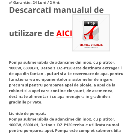
✅ Garantie: 24 Luni / 2 Ani:
Hote Telescopice
Descarcati manualul de
Nivela de masurat
Hote Traditionale
Pistoale de impact electrice si
Hote Incorporabile
pneumatice
Hote Country
utilizare de
AICI
Pistoale de vopsit
Hote Insula
Prelungitoare
Hote Cupolare
Polizoare electrice de banc si
Accesorii, consumabile hote
unghiulare
Masini de tocat carne
Pompa submersibila de adancime din inox, cu plutitor,
Rindele si freze pentru lemn
1000W, 6300L/H, Detoolz DZ-P120 este destinata extragerii
Masini de carnati ( CARNATARI )
de apa din fantani, puturi si alte rezervoare de apa, pentru
Redresoare auto - roboti de
Masini de spalat vase
functionarea echipamentelor si sistemelor de irigare,
pornire
precum si pentru pomparea apei de ploaie, a apei de la
Masini de spalat vase incorporabile
robinet si a apei care contine clor,sunt, de asemenea,
Suflante cu aer cald
Masini de spalat vase
destinate alimentarii cu apa menajera in gradinile si
Scari metalice
independente
gradinile private.
Masini de spalat rufe
Strungurii
Lichide de pompat:
Masini de spalat rufe frontale
Pompa submersibila de adancime din inox, cu plutitor,
Scule cu acumulator
1000W, 6300L/H, Detoolz DZ-P120 trebuie utilizata numai
Masini de spalat rufe verticale
Scule pentru electricieni
pentru pomparea apei. Pompa este complet submersibila
Masini de spalat rufe incorporabile