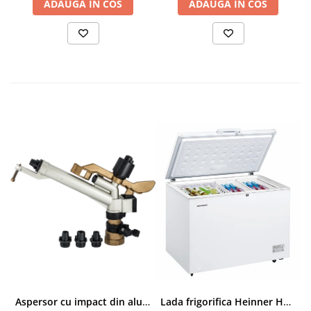
ADAUGA IN COS
ADAUGA IN COS
Aspersor cu impact din aluminiu cu FI, Presiune (bar)1.5-5, Diametru de aspersie (m)32-58
Lada frigorifica Heinner HCF-287CNHE++, 287 l, Clasa E, Compresor inverter, Iluminare LED, Functionalitate frigider, Alb