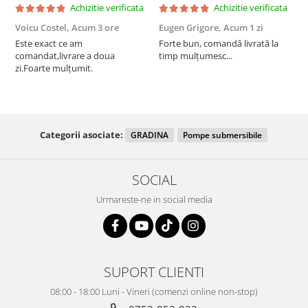
Achizitie verificata
Achizitie verificata
Voicu Costel,
Acum 3 ore
Eugen Grigore,
Acum 1 zi
P
z
Este exact ce am
Forte bun, comandă livrată la
comandat,livrare a doua
timp mulțumesc...
F
zi.Foarte mulțumit.
Categorii asociate:
GRADINA
Pompe submersibile
SOCIAL
Urmareste-ne in social media
SUPORT CLIENTI
08:00 - 18:00 Luni - Vineri (comenzi online non-stop)