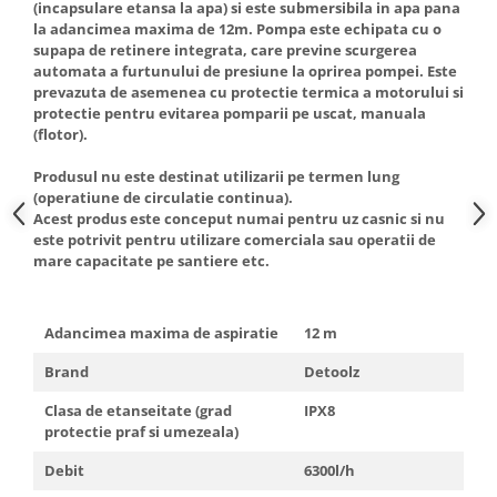
(incapsulare etansa la apa) si este submersibila in apa pana
Truse de scule
Masini de spalat rufe cu uscator
la adancimea maxima de 12m. Pompa este echipata cu o
Truse de lipit PPR
supapa de retinere integrata, care previne scurgerea
Uscatoare de rufe
automata a furtunului de presiune la oprirea pompei. Este
Ventuze cu brate pentru transport
Masini de facut paine
prevazuta de asemenea cu protectie termica a motorului si
protectie pentru evitarea pomparii pe uscat, manuala
Vibratoare beton
Pachete electrocasnice
(flotor).
incorporabile
Produsul nu este destinat utilizarii pe termen lung
Seturi oale
(operatiune de circulatie continua).
SANDWICH MAKER
Acest produs este conceput numai pentru uz casnic si nu
este potrivit pentru utilizare comerciala sau operatii de
Storcatoare de fructe
mare capacitate pe santiere etc.
Televizoare
Adancimea maxima de aspiratie
12 m
Brand
Detoolz
Clasa de etanseitate (grad
IPX8
protectie praf si umezeala)
Debit
6300l/h