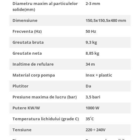
Diametru maxim al particulelor
2-3 mm
solide(mm)
Dimensiune
150,5x150,5x480 mm
Frecventa (Hz)
50 Hz
Greutata bruta
9,3 kg
Greutate neta
8,85 kg
Inaltime de refulare
34 m
Material corp pompa
Inox + plastic
Plutitor
Da
Presiune maxima de lucru (bar)
3,5 bari
Putere KW/W
1000 W
Temperatura lichidului (grade C)
35˚C
Tensiune
220 ÷ 240V