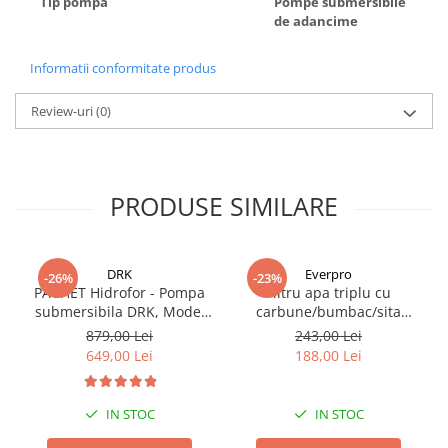
Tip pompa
Pompe submersibile
de adancime
Informatii conformitate produs
Review-uri
(0)
PRODUSE SIMILARE
DRK
Everpro
-26%
-23%
PACHET Hidrofor - Pompa
Filtru apa triplu cu
submersibila DRK, Model
carbune/bumbac/sita
4STM4-8, putere 1.8 kW,
3x3/4"*10
879,00 Lei
243,00 Lei
debit 5m3/h, 8 turbine +
649,00 Lei
188,00 Lei
Presostat electronic DRK,
Model PC-58, 1kW, 220 V, 10
Bar
IN STOC
IN STOC