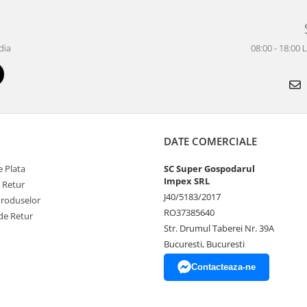
dia
08:00 - 18:00 
DATE COMERCIALE
 Plata
SC Super Gospodarul
Impex SRL
e Retur
J40/5183/2017
Produselor
RO37385640
de Retur
Str. Drumul Taberei Nr. 39A
Bucuresti, Bucuresti
Contacteaza-ne