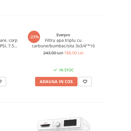
Everpro
-23%
-39%
are, corp
Filtru apa triplu cu
Pompa
PSI, 7.5
carbune/bumbac/sita 3x3/4"*10
Wasserkoni
mm, pute
243,00 Lei
188,00 Lei
2.
in
IN STOC
ADAUGA IN COS
AD