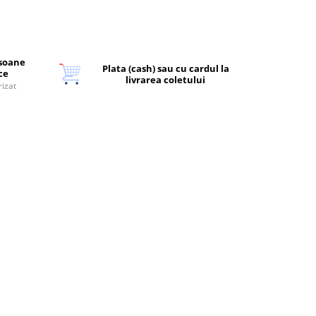
rsoane
Plata (cash) sau cu cardul la
ice
livrarea coletului
rizat