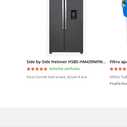
Side by Side Heinner HSBS-HM439NFINVDGWDE++, Total No Frost, Compresor Inverter, Dozator Apa, Display Touch LED, 439 L, Clasa E, Gri Antracit Texturat
Achizitie verificata
Paul Cornel Vatrarece,
Acum 4 ore
Mihai Tu
Foarte bun