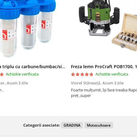
Filtru apa triplu cu carbune/bumbac/sita 3x3/4"*10
Achizitie verificata
Achizitie verificata
dor,
Acum 3 zile
Viorel Stăneață,
Acum 3 zile
 .
Foarte mulțumit, își face treaba Raport calitate
preț ,super
Categorii asociate:
GRADINA
Motocultoare