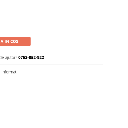
A IN COS
de ajutor?
0753-852-922
informatii