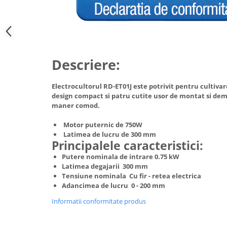
Hote Telescopice
Nivela de masurat
Hote Traditionale
Pistoale de impact electrice si
Hote Incorporabile
pneumatice
Hote Country
Pistoale de vopsit
Descriere:
Hote Insula
Prelungitoare
Hote Cupolare
Electrocultorul RD-ET01J este potrivit pentru cultiva
Polizoare electrice de banc si
Accesorii, consumabile hote
design compact si patru cutite usor de montat si dem
unghiulare
Masini de tocat carne
maner comod.
Rindele si freze pentru lemn
Masini de carnati ( CARNATARI )
Motor puternic de 750W
Redresoare auto - roboti de
Masini de spalat vase
Latimea de lucru de 300 mm
pornire
Principalele caracteristici:
Masini de spalat vase incorporabile
Suflante cu aer cald
Putere nominala de intrare 0.75 kW
Masini de spalat vase
Latimea degajarii 300 mm
Scari metalice
independente
Tensiune nominala Cu fir - retea electrica
Masini de spalat rufe
Adancimea de lucru 0 - 200 mm
Strungurii
Masini de spalat rufe frontale
Informatii conformitate produs
Scule cu acumulator
Masini de spalat rufe verticale
Scule pentru electricieni
Masini de spalat rufe incorporabile