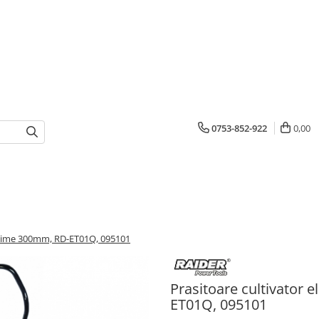
0753-852-922
0,00
 latime 300mm, RD-ET01Q, 095101
Prasitoare cultivator 
ET01Q, 095101