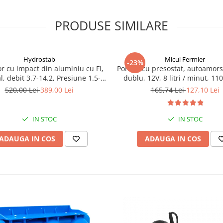
PRODUSE SIMILARE
Hydrostab
Micul Fermier
-23%
r cu impact din aluminiu cu FI,
Pompa cu presostat, autoamors
l, debit 3.7-14.2, Presiune 1.5-5
dublu, 12V, 8 litri / minut, 110
bar
bari Pandora
520,00 Lei
389,00 Lei
165,74 Lei
127,10 Lei
IN STOC
IN STOC
ADAUGA IN COS
ADAUGA IN COS