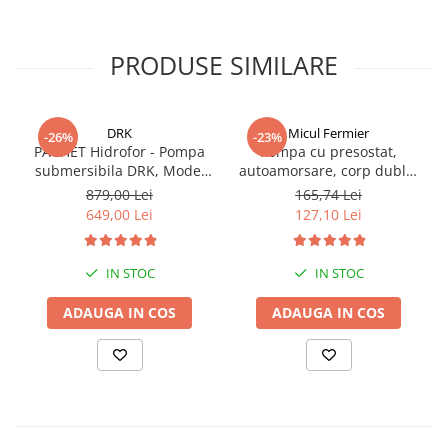
PRODUSE SIMILARE
DRK
Micul Fermier
-26%
-23%
PACHET Hidrofor - Pompa
Pompa cu presostat,
submersibila DRK, Model
autoamorsare, corp dublu,
4STM4-8, putere 1.8 kW,
12V, 8 litri / minut, 110PSI,
879,00 Lei
165,74 Lei
debit 5m3/h, 8 turbine +
7.5 bari Pandora
649,00 Lei
127,10 Lei
Presostat electronic DRK,
Model PC-58, 1kW, 220 V, 10
Bar
IN STOC
IN STOC
ADAUGA IN COS
ADAUGA IN COS