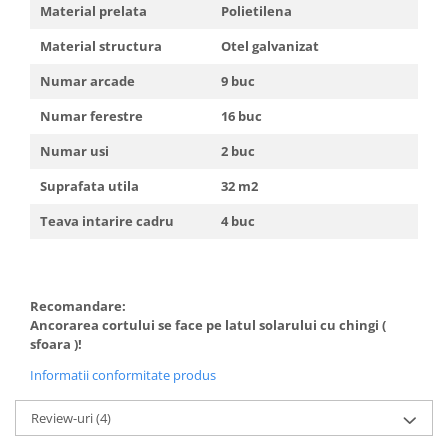
Material prelata
Polietilena
Material structura
Otel galvanizat
Numar arcade
9 buc
Numar ferestre
16 buc
Numar usi
2 buc
Suprafata utila
32 m2
Teava intarire cadru
4 buc
Recomandare:
Ancorarea cortului se face pe latul solarului cu chingi (
sfoara )!
Informatii conformitate produs
Review-uri
(4)