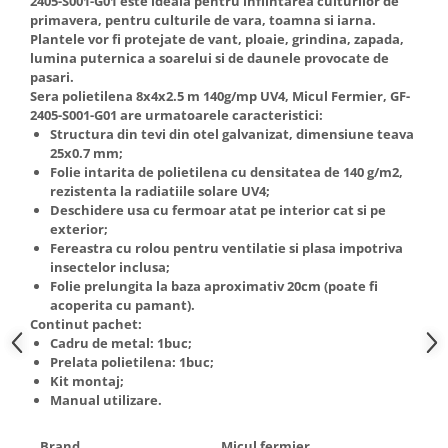
2405-S001-G01 este ideala pentru infiintarea culturilor de
Truse de scule
primavera, pentru culturile de vara, toamna si iarna.
Masini de spalat rufe cu uscator
Plantele vor fi protejate de vant, ploaie, grindina, zapada,
Truse de lipit PPR
Uscatoare de rufe
lumina puternica a soarelui si de daunele provocate de
Ventuze cu brate pentru transport
pasari.
Masini de facut paine
Sera polietilena 8x4x2.5 m 140g/mp UV4, Micul Fermier, GF-
Vibratoare beton
Pachete electrocasnice
2405-S001-G01 are urmatoarele caracteristici:
incorporabile
Structura din tevi din otel galvanizat, dimensiune teava
25x0.7 mm;
Seturi oale
Folie intarita de polietilena cu densitatea de 140 g/m2,
SANDWICH MAKER
rezistenta la radiatiile solare UV4;
Deschidere usa cu fermoar atat pe interior cat si pe
Storcatoare de fructe
exterior;
Fereastra cu rolou pentru ventilatie si plasa impotriva
Televizoare
insectelor inclusa;
Folie prelungita la baza aproximativ 20cm (poate fi
acoperita cu pamant).
Continut pachet:
Cadru de metal: 1buc;
Prelata polietilena: 1buc;
Kit montaj;
Manual utilizare.
Brand
Micul fermier