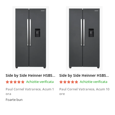
Side by Side Heinner HSBS-HM439NFINVDGWDE++, Total No Frost, Compresor Inverter, Dozator Apa, Display Touch LED, 439 L, Clasa E, Gri Antracit Texturat
Side by Side Heinner HSBS-HM439NFINVDGWDE++, Total No Frost, Compresor Inverter, Dozator Apa, Display Touch LED, 439 L, Clasa E, Gri Antracit Texturat
Achizitie verificata
Achizitie verificata
Paul Cornel Vatrarece,
Acum 1
Paul Cornel Vatrarece,
Acum 10
M
ora
ore
F
Foarte bun