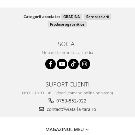
Categorii asociate:
GRADINA
Sere si solarii
Produse agabaritice
SOCIAL
Urmareste-ne in social media
SUPORT CLIENTI
08:00 - 18:00 Luni - Vineri (comenzi online non-stop)
0753-852-922
contact@viata-la-tara.ro
MAGAZINUL MEU