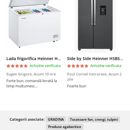
Lada frigorifica Heinner HCF-287CNHE++, 287 l, Clasa E, Compresor inverter, Iluminare LED, Functionalitate frigider, Alb
Side by Side Heinner HSBS-HM439NFINVDGWDE++, Total No Frost, Compresor Inverter, Dozator Apa, Display Touch LED, 439 L, Clasa E, Gri Antracit Texturat
Achizitie verificata
Achizitie verificata
Eugen Grigore,
Acum 10 ore
Paul Cornel Vatrarece,
Acum 2
P
zile
z
Forte bun, comandă livrată la
timp mulțumesc...
Foarte bun
Categorii asociate:
GRADINA
Tocatoare fan, crengi, tulpini
Produse agabaritice