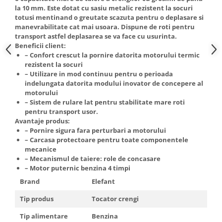
Truse de scule
la 10 mm. Este dotat cu sasiu metalic rezistent la socuri
Masini de spalat rufe cu uscator
totusi mentinand o greutate scazuta pentru o deplasare si
Truse de lipit PPR
Uscatoare de rufe
manevrabilitate cat mai usoara. Dispune de roti pentru
transport astfel deplasarea se va face cu usurinta.
Ventuze cu brate pentru transport
Masini de facut paine
Beneficii client:
Vibratoare beton
Pachete electrocasnice
– Confort crescut la pornire datorita motorului termic
incorporabile
rezistent la socuri
– Utilizare in mod continuu pentru o perioada
Seturi oale
indelungata datorita modului inovator de concepere al
motorului
SANDWICH MAKER
– Sistem de rulare lat pentru stabilitate mare roti
Storcatoare de fructe
pentru transport usor.
Avantaje produs:
Televizoare
– Pornire sigura fara perturbari a motorului
– Carcasa protectoare pentru toate componentele
mecanice
– Mecanismul de taiere: role de concasare
– Motor puternic benzina 4 timpi
Brand
Elefant
Tip produs
Tocator crengi
Tip alimentare
Benzina