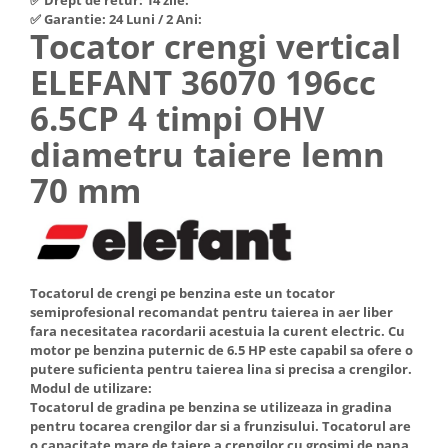
Hote Telescopice
✅ Garantie: 24 Luni / 2 Ani:
Nivela de masurat
Tocator crengi vertical
Hote Traditionale
Pistoale de impact electrice si
ELEFANT 36070 196cc
Hote Incorporabile
pneumatice
Hote Country
6.5CP 4 timpi OHV
Pistoale de vopsit
Hote Insula
diametru taiere lemn
Prelungitoare
Hote Cupolare
Polizoare electrice de banc si
Accesorii, consumabile hote
70 mm
unghiulare
Masini de tocat carne
Rindele si freze pentru lemn
Masini de carnati ( CARNATARI )
Redresoare auto - roboti de
Masini de spalat vase
pornire
Masini de spalat vase incorporabile
Tocatorul de crengi pe benzina este un tocator
Suflante cu aer cald
semiprofesional recomandat pentru taierea in aer liber
Masini de spalat vase
fara necesitatea racordarii acestuia la curent electric. Cu
Scari metalice
independente
motor pe benzina puternic de 6.5 HP este capabil sa ofere o
Masini de spalat rufe
Strungurii
putere suficienta pentru taierea lina si precisa a crengilor.
Modul de utilizare:
Masini de spalat rufe frontale
Scule cu acumulator
Tocatorul de gradina pe benzina se utilizeaza in gradina
Masini de spalat rufe verticale
pentru tocarea crengilor dar si a frunzisului. Tocatorul are
Scule pentru electricieni
o capacitate mare de taiere a crengilor cu grosimi de pana
Masini de spalat rufe incorporabile