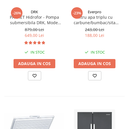
DRK
Everpro
-26%
-23%
PACHET Hidrofor - Pompa
Filtru apa triplu cu
submersibila DRK, Model
carbune/bumbac/sita
4STM4-8, putere 1.8 kW,
3x3/4"*10
879,00 Lei
243,00 Lei
debit 5m3/h, 8 turbine +
649,00 Lei
188,00 Lei
Presostat electronic DRK,
Model PC-58, 1kW, 220 V, 10
Bar
IN STOC
IN STOC
ADAUGA IN COS
ADAUGA IN COS