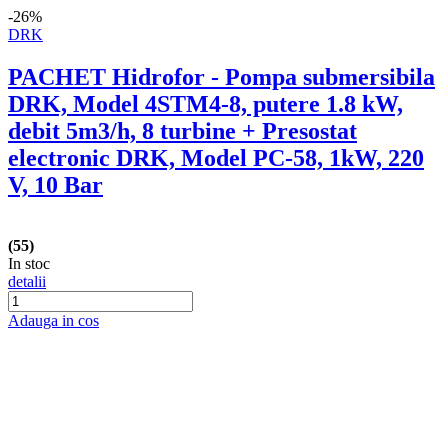
Model 4STM10-12, ieșire pe 2 Țoli,
refulare la 74 m, putere 1.8kW 2.5cp, 12
turbine, debit 14400 m/h
(18)
In stoc
detalii
Adauga in cos
-35%
Hydrostab
Aspersor cu impact din plastic, 1 tol, 3
diuze
In stoc
detalii
Adauga in cos