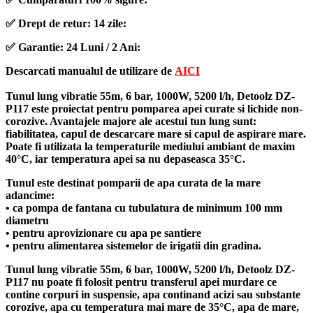
PACHET Hidrofor - Pompa submersibila
DRK, Model 4STM4-8, putere 1.8 kW,
debit 5m3/h, 8 turbine + Presostat
electronic DRK, Model PC-58, 1kW, 220
V, 10 Bar
(55)
In stoc
detalii
Adauga in cos
-23%
Everpro
Filtru apa triplu cu carbune/bumbac/sita
3x3/4"*10