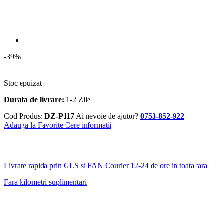
praf si umezeala)
Clasa de izolatie
B
Debit
5200 l/h
Dimensiune
10cm×10cm×79cm
Frecventa (Hz)
50 Hz
Greutata bruta
11.7 kg
Greutate neta
11.2 kg
Inaltime de refulare
55 m
Inaltimea minima de functionare
79 cm
Material arbore motor
Otel inoxidabil 420
Material corp pompa
Otel inox 301
Presiunea maxima
6 bari
Putere KW/W
1000 W
Racord
G1-1/4”
Temperatura lichidului (grade C)
35˚C
Tensiune
220 ÷ 230V
Pompe submersibile de
Tip produs
adancime
Turatie maxima (rot/min)
2900 rot/min
Informatii conformitate produs
Daca doresti sa iti exprimi parerea despre acest produs poti adauga
un review.