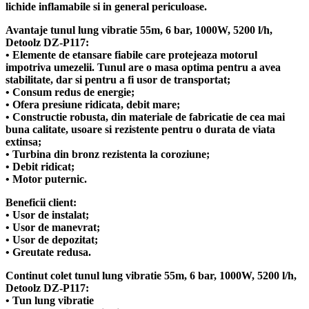
In stoc
detalii
Adauga in cos
-39%
Wasserkonig
Pompa submersibila cu tocator
Wasserkonig PST1800, particule max. 10
mm, putere 1800 W, debit 17500 l/h,
inaltime refulare 11.5 m
In stoc
detalii
Adauga in cos