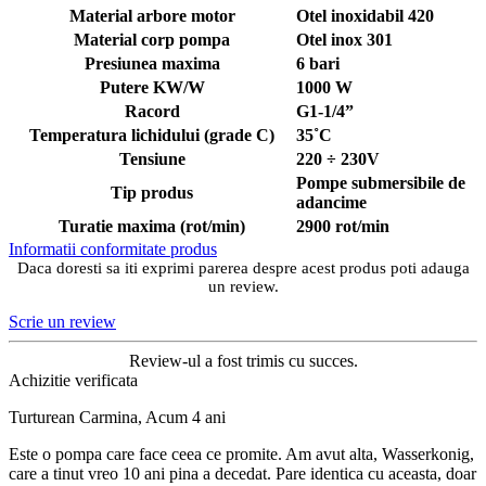
manometru
In stoc
detalii
Adauga in cos
-31%
Hydrostab
Aspersor cu impact din aluminiu cu FI,
Presiune (bar)1.5-5, Diametru de aspersie
(m)32-58
(1)
In stoc
detalii
Adauga in cos