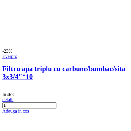
-28%
Hydrostab
Trepied pentru aspersor cu impact
suprateran, conexiune 1 tol filet exterior,
inaltime 60 cm
In stoc
detalii
Adauga in cos
-19%
DDT
Pompa submersibila de mare adancime
DDT, 4SDM3-20, refulare la 250 m, debit