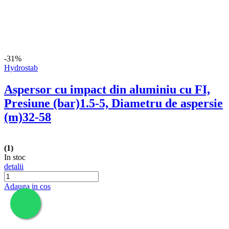
Side by Side Heinner HSBS-HM439NFINVDGWDE++, Total No Frost, Compresor Inverter, Dozator Apa, Display Touch LED, 439 L, Clasa E, Gri Antracit Texturat
Achizitie verificata
Paul Cornel Vatrarece,
Acum 1 zi
Foarte bun