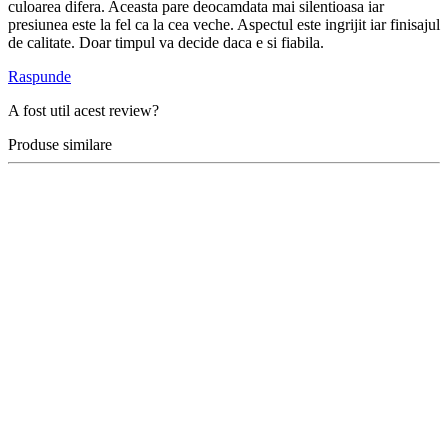
-23%
Micul Fermier
Pompa cu presostat, autoamorsare, corp
dublu, 12V, 8 litri / minut, 110PSI, 7.5
bari Pandora
(5)
In stoc
detalii
Adauga in cos
-28%
DRK
Pompa Submersibila cu Turbina DRK,