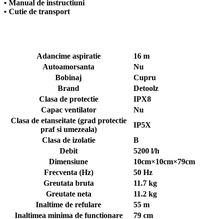
-23%
DRK
Presostat electronic DRK, model PC-58,
220 V, 9,5 Bar, 1Kw, 10A
(1)
In stoc
detalii
Adauga in cos
-25%
DRK
Kit Hidrofor - Pompa submersibila DRK,
4STM4-8, putere 1.8 kW, debit 5m3/h, 8
turbine + Vas de expansiune 100 L,
racord 5 cai, supapa de sens, presostat,