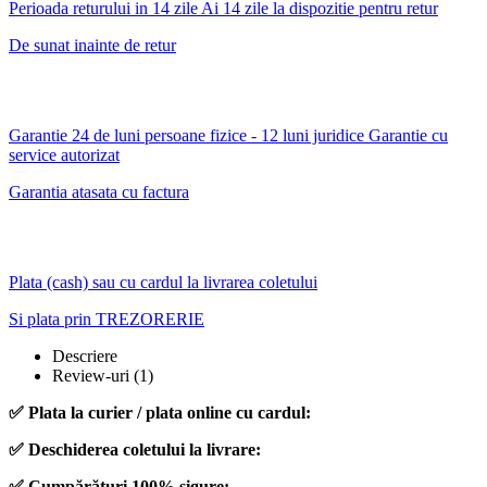
Scrie un review
Review-ul a fost trimis cu succes.
Achizitie verificata
Turturean Carmina,
Acum 4 ani
Este o pompa care face ceea ce promite. Am avut alta, Wasserkonig,
care a tinut vreo 10 ani pina a decedat. Pare identica cu aceasta, doar
culoarea difera. Aceasta pare deocamdata mai silentioasa iar
presiunea este la fel ca la cea veche. Aspectul este ingrijit iar finisajul
de calitate. Doar timpul va decide daca e si fiabila.
Raspunde
A fost util acest review?
Produse similare
-26%
DRK