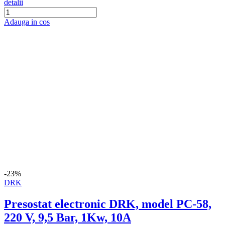
Adauga in cos
-29%
Micul Fermier
Pompa de stropit cu acumulator Micul
Fermier 12L, 5.5 Bari, lance 80 cm, debit
2.6 L/min, acumulator 12 V, 8 Ah,MF-
PA1005-S001-G01 + Atomizor electric
portabil 80W
(1)
In stoc
detalii
Adauga in cos