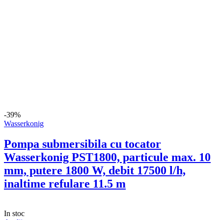
12 m³/h, putere 2500 W, 20 turbine, Inox,
30 m cablu
(1)
In stoc
detalii
Adauga in cos
-22%
Micul Fermier
Pachet Tija transmisie pentru motocoasa
28 mm cu 9 caneluri+Angrenaj unghiular,
9 caneluri cu 28 mm+Cap superior
(3)
In stoc
detalii