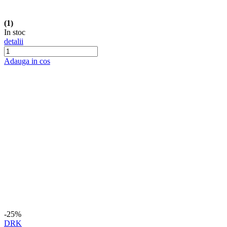
-34%
Hydrostab
Teava refulare cu jet reglabil din plastic,
dimensiune (mm) 52 / 2 tol
In stoc
detalii
Adauga in cos