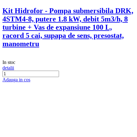
-37%
DRK
Pachet sistem hidrofor - Pompa
submersibila DRK, Model 4STM4-8,
putere 1.8 kW, 8 turbine, debit 5m3/h +
Vas expansiune 50 Inox
In stoc
detalii
Adauga in cos
Ultimele produse vizualizate