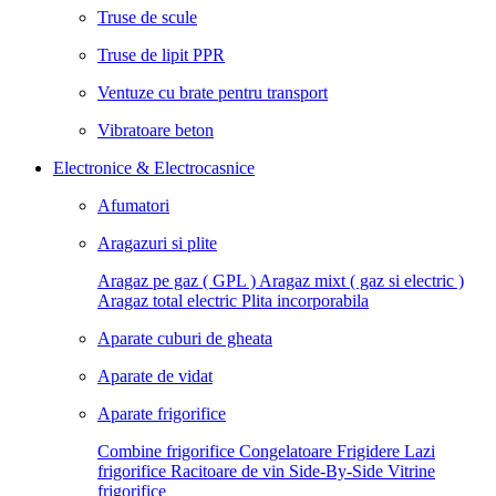
Truse de scule
Truse de lipit PPR
Ventuze cu brate pentru transport
Vibratoare beton
Electronice & Electrocasnice
Afumatori
Aragazuri si plite
Aragaz pe gaz ( GPL )
Aragaz mixt ( gaz si electric )
Aragaz total electric
Plita incorporabila
Aparate cuburi de gheata
Aparate de vidat
Aparate frigorifice
Combine frigorifice
Congelatoare
Frigidere
Lazi
frigorifice
Racitoare de vin
Side-By-Side
Vitrine
frigorifice