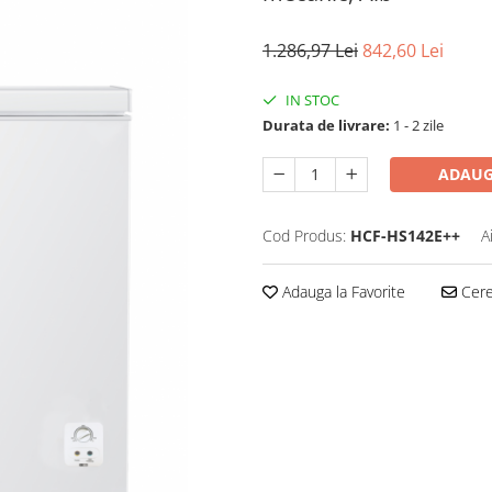
1.286,97 Lei
842,60 Lei
IN STOC
Durata de livrare:
1 - 2 zile
ADAUG
Cod Produs:
HCF-HS142E++
A
Adauga la Favorite
Cere 