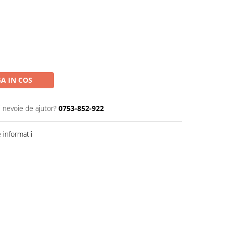
A IN COS
i nevoie de ajutor?
0753-852-922
informatii