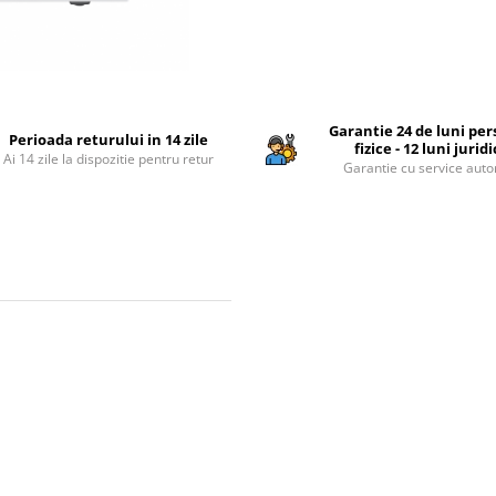
Garantie 24 de luni pe
Perioada returului in 14 zile
fizice - 12 luni jurid
Ai 14 zile la dispozitie pentru retur
Garantie cu service auto