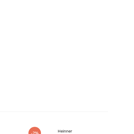
Heinner
-2%
-18%