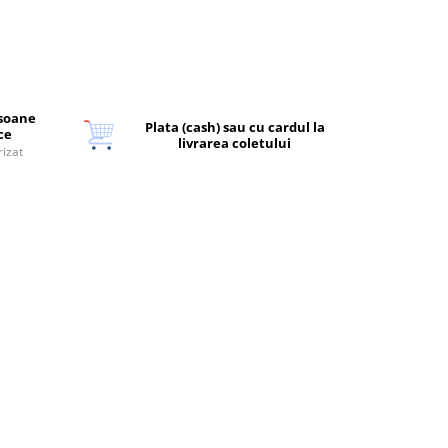
rsoane
Plata (cash) sau cu cardul la
ice
livrarea coletului
rizat