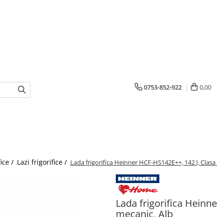
0753-852-922
0,00
fice /
Lazi frigorifice /
Lada frigorifica Heinner HCF-HS142E++, 142 l, Clasa
Lada frigorifica Heinn
mecanic, Alb