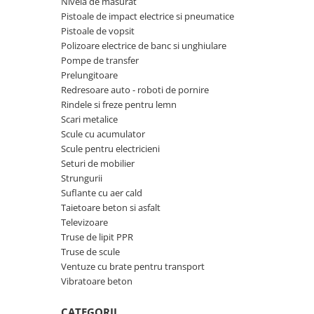
Nivela de masurat
Hote Telescopice
Pistoale de impact electrice si pneumatice
Nivela de masurat
Hote Traditionale
Pistoale de vopsit
Pistoale de impact electrice si
Polizoare electrice de banc si unghiulare
Hote Incorporabile
pneumatice
Pompe de transfer
Hote Country
Prelungitoare
Pistoale de vopsit
Hote Insula
Redresoare auto - roboti de pornire
Prelungitoare
Hote Cupolare
Rindele si freze pentru lemn
Scari metalice
Polizoare electrice de banc si
Accesorii, consumabile hote
Scule cu acumulator
unghiulare
Masini de tocat carne
Scule pentru electricieni
Rindele si freze pentru lemn
Masini de carnati ( CARNATARI )
Seturi de mobilier
Strungurii
Redresoare auto - roboti de
Masini de spalat vase
pornire
Suflante cu aer cald
Masini de spalat vase incorporabile
Taietoare beton si asfalt
Suflante cu aer cald
Televizoare
Masini de spalat vase
Scari metalice
independente
Truse de lipit PPR
Truse de scule
Masini de spalat rufe
Strungurii
Ventuze cu brate pentru transport
Masini de spalat rufe frontale
Scule cu acumulator
Vibratoare beton
Masini de spalat rufe verticale
Scule pentru electricieni
CATEGORII
Masini de spalat rufe incorporabile