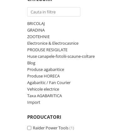
Truse de scule
Masini de spalat rufe cu uscator
Truse de lipit PPR
Uscatoare de rufe
Ventuze cu brate pentru transport
BRICOLAJ
Masini de facut paine
GRADINA
Vibratoare beton
Pachete electrocasnice
ZOOTEHNIE
incorporabile
Electronice & Electrocasnice
Seturi oale
PRODUSE RESIGILATE
Huse canapele-fotolii-scaune-coltare
SANDWICH MAKER
Blog
Storcatoare de fructe
Produse agabaritice
Produse HORECA
Televizoare
Agabaritic / Fan Courier
Vehicole electrice
Taxa AGABARITICA
Import
PRODUCATORI
Raider Power Tools
(1)