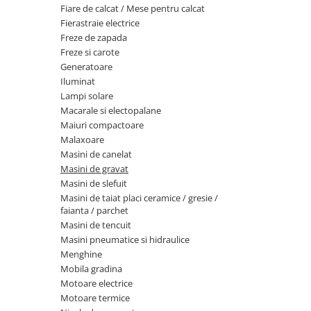
Piese si consumabile pentru
Fiare de calcat / Mese pentru calcat
Convectoare
Fierastraie electrice
MOTOCOSITORI
Fierastraie electrice
Purificatoare aer
Freze de zapada
Freze de zapada
Plantatoare + Semanatori
Radiatoare
Freze si carote
Freze si carote
Scarificatoare
Generatoare
Sobe pe gaz
Generatoare
Iluminat
Sere si solarii
Tunuri de caldura
Lampi solare
Lampi solare
Tocatoare fan, crengi, tulpini
Ventilatoare
Macarale si electopalane
Ventilatoare Industriale
Masini de slefuit
Maiuri compactoare
Malaxoare
Chiuvete bucatarie
Malaxoare
Masini de canelat
Deshidratoare
Macarale si electopalane
Masini de gravat
Dozatoare de apa
Masini de slefuit
Masini de tencuit
Masini de taiat placi ceramice / gresie /
Espressoare, cafetiere si rasnite
Masini de taiat placi ceramice /
faianta / parchet
gresie / faianta / parchet
Masini de tencuit
Fiare de calcat / Mese pentru
Masini pneumatice si hidraulice
calcat
Masini de canelat
Menghine
Forme de prajituri
Menghine
Mobila gradina
Hote
Motoare electrice
Motoare termice
Motoare termice
Hote Decorative
Motoare electrice