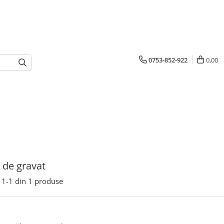
0753-852-922
0,00
 de gravat
1-
1
din
1
produse