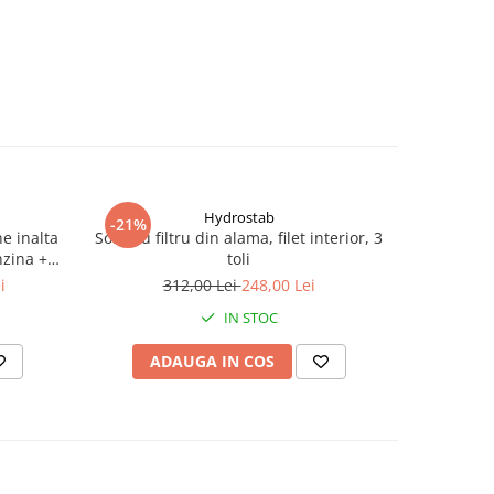
Hydrostab
-21%
-13%
e inalta
Sorb cu filtru din alama, filet interior, 3
Cap de 
nzina +
toli
univers
tru 2",
i
312,00 Lei
248,00 Lei
4
 8 bari,
IN STOC
ADAUGA IN COS
AD