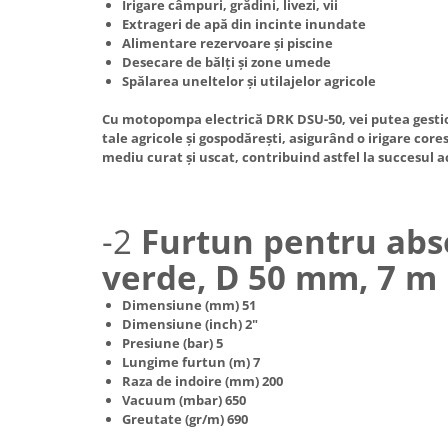
Irigare câmpuri, grădini, livezi, vii
Extrageri de apă din incinte inundate
Alimentare rezervoare și piscine
Desecare de bălți și zone umede
Spălarea uneltelor și utilajelor agricole
Cu motopompa electrică DRK DSU-50, vei putea gestion
tale agricole și gospodărești, asigurând o irigare co
mediu curat și uscat, contribuind astfel la succesul ac
-2
Furtun pentru abso
verde, D 50 mm, 7 m
Dimensiune (mm) 51
Dimensiune (inch) 2"
Presiune (bar) 5
Lungime furtun (m) 7
Raza de indoire (mm) 200
Vacuum (mbar) 650
Greutate (gr/m) 690