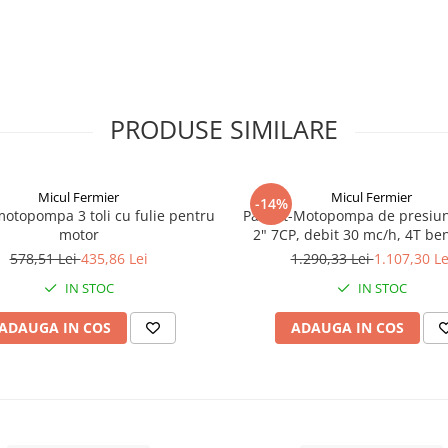
PRODUSE SIMILARE
Micul Fermier
Micul Fermier
-14%
otopompa 3 toli cu fulie pentru
Pachet-Motopompa de presiun
motor
2" 7CP, debit 30 mc/h, 4T be
Furtun pentru refulare, diame
578,51 Lei
435,86 Lei
1.290,33 Lei
1.107,30 Le
lungime 20 m, presiune maxima
IN STOC
IN STOC
Micul Fermier GF-1569
ADAUGA IN COS
ADAUGA IN COS