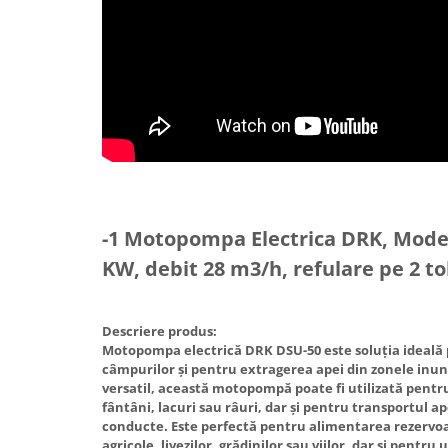
Hote Telescopice
Nivela de masurat
Hote Traditionale
Pistoale de impact electrice si
Hote Incorporabile
pneumatice
Hote Country
Pistoale de vopsit
Hote Insula
Prelungitoare
Hote Cupolare
Polizoare electrice de banc si
Accesorii, consumabile hote
unghiulare
Masini de tocat carne
Rindele si freze pentru lemn
Masini de carnati ( CARNATARI )
-1 Motopompa Electrica DRK, Model
Redresoare auto - roboti de
Masini de spalat vase
KW, debit 28 m3/h, refulare pe 2 to
pornire
Masini de spalat vase incorporabile
Suflante cu aer cald
Masini de spalat vase
Descriere produs:
Scari metalice
independente
Motopompa electrică DRK DSU-50 este soluția ideală p
Masini de spalat rufe
Strungurii
câmpurilor și pentru extragerea apei din zonele inun
versatil, această motopompă poate fi utilizată pentr
Masini de spalat rufe frontale
Scule cu acumulator
fântâni, lacuri sau râuri, dar și pentru transportul a
Masini de spalat rufe verticale
conducte. Este perfectă pentru alimentarea rezervoar
Scule pentru electricieni
agricole, livezilor, grădinilor sau viilor, dar și pentru
Masini de spalat rufe incorporabile