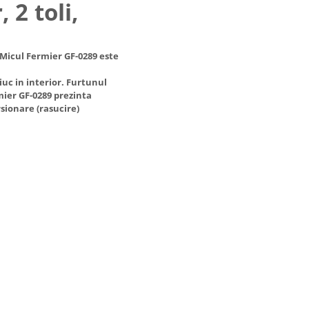
 2 toli,
Micul Fermier GF-0289 este
iuc in interior. Furtunul
ier GF-0289 prezinta
rsionare (rasucire)