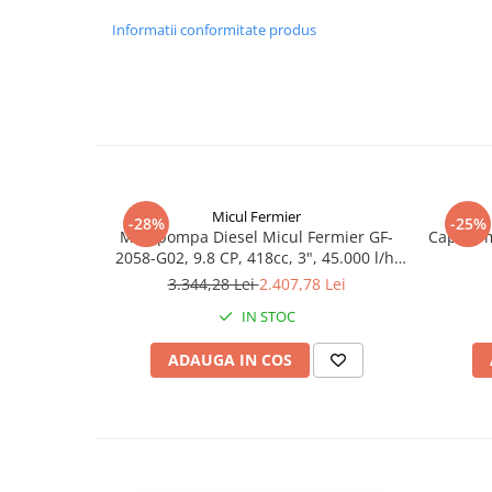
Informatii conformitate produs
Micul Fermier
-28%
-25%
Motopompa Diesel Micul Fermier GF-
Cap de m
2058-G02, 9.8 CP, 418cc, 3", 45.000 l/h,
4T, Motorină, Pornire Manuală
3.344,28 Lei
2.407,78 Lei
IN STOC
ADAUGA IN COS