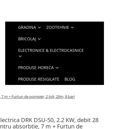
GRADINA
ZOOTEHNIE
BRICOLAJ
ELECTRONICE & ELECTROCASNICE
PRODUSE HORECA
PRODUSE RESIGILATE
BLOG
7 m + Furtun de pompier, 2 toli, 20m, 8 bari
ectrica DRK DSU-50, 2.2 KW, debit 28
entru absorbtie, 7 m + Furtun de