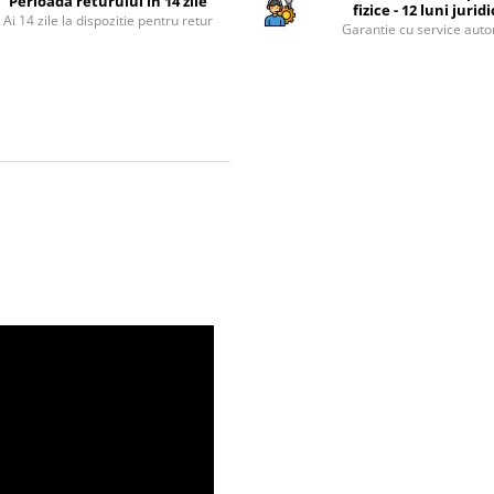
Perioada returului in 14 zile
fizice - 12 luni jurid
Ai 14 zile la dispozitie pentru retur
Garantie cu service auto