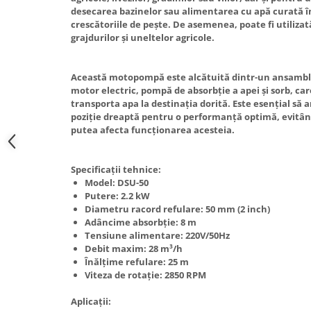
Truse de scule
desecarea bazinelor sau alimentarea cu apă curată în d
Masini de spalat rufe cu uscator
crescătoriile de pește. De asemenea, poate fi utilizat
Truse de lipit PPR
Uscatoare de rufe
grajdurilor și uneltelor agricole.
Ventuze cu brate pentru transport
Masini de facut paine
Vibratoare beton
Pachete electrocasnice
Această motopompă este alcătuită dintr-un ansamblu 
incorporabile
motor electric, pompă de absorbție a apei și sorb, car
transporta apa la destinația dorită. Este esențial s
Seturi oale
poziție dreaptă pentru o performanță optimă, evitând
putea afecta funcționarea acesteia.
SANDWICH MAKER
Storcatoare de fructe
Specificații tehnice:
Televizoare
Model: DSU-50
Putere: 2.2 kW
Diametru racord refulare: 50 mm (2 inch)
Adâncime absorbție: 8 m
Tensiune alimentare: 220V/50Hz
Debit maxim: 28 m³/h
Înălțime refulare: 25 m
Viteza de rotație: 2850 RPM
Aplicații: