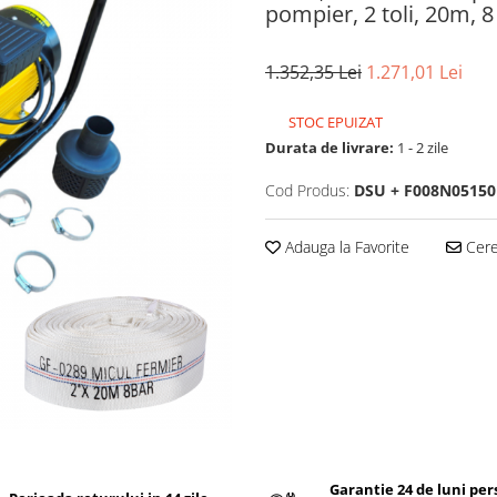
pompier, 2 toli, 20m, 8
1.352,35 Lei
1.271,01 Lei
STOC EPUIZAT
Durata de livrare:
1 - 2 zile
Cod Produs:
DSU + F008N05150
Adauga la Favorite
Cere 
Garantie 24 de luni pe