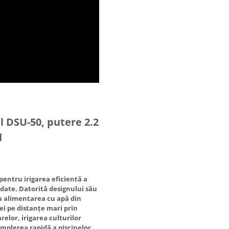
 DSU-50, putere 2.2
l
entru irigarea eficientă a
date. Datorită designului său
u alimentarea cu apă din
pei pe distanțe mari prin
elor, irigarea culturilor
 umplerea rapidă a piscinelor,