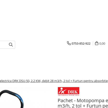
0753-852-922
0,00
ctrica DRK DSU-50, 2.2 KW, debit 28 m3/h, 2 tol + Furtun pentru absorbtie, 
Pachet - Motopompa el
m3/h, 2 tol + Furtun p