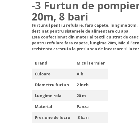
-3 Furtun de pompier,
20m, 8 bari
Furtunul pentru refulare, fara capete, lungime 20m, 
destinat pentru sistemele de alimentare cu apa.
Este confectionat din material textil cu strat de cauc
pentru refulare fara capete, lungime 20m, Micul Ferm
rezistenta crescuta la presiunea de incarcare si la to
Brand
Micul Fermier
Culoare
Alb
Diametru furtun
2 inch
Lungime rola
20 m
Material
Panza
Presiune de lucru
8 bari