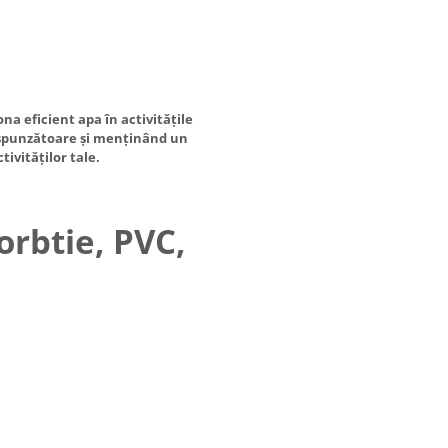
a eficient apa în activitățile
respunzătoare și menținând un
tivităților tale.
rbtie, PVC,