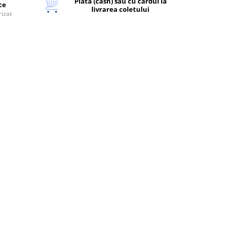
Plata (cash) sau cu cardul la
ice
livrarea coletului
rizat