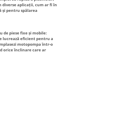
iverse aplicații, cum ar fi în
ă și pentru spălarea
de piese fixe și mobile:
e lucrează eficient pentru a
ă amplasezi motopompa într-o
 orice înclinare care ar