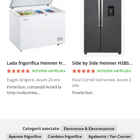
Lada frigorifica Heinner HCF-287CNHE++, 287 l, Clasa E, Compresor inverter, Iluminare LED, Functionalitate frigider, Alb
Side by Side Heinner HSBS-HM439NFINVDGWDE++, Total No Frost, Compresor Inverter, Dozator Apa, Display Touch LED, 439 L, Clasa E, Gri Antracit Texturat
Achizitie verificata
Achizitie verificata
Eugen Grigore,
Acum 23 ore
Paul Cornel Vatrarece,
Acum 2
P
zile
z
Forte bun, comandă livrată la
timp mulțumesc...
Foarte bun
Categorii asociate:
Electronice & Electrocasnice
Aparate frigorifice
Combine frigorifice
Agabaritic / Fan Courier