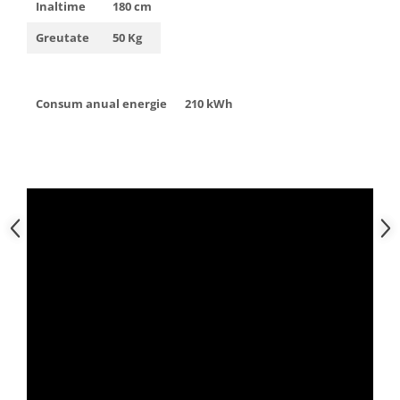
Inaltime
180 cm
Greutate
50 Kg
Consum anual energie
210 kWh