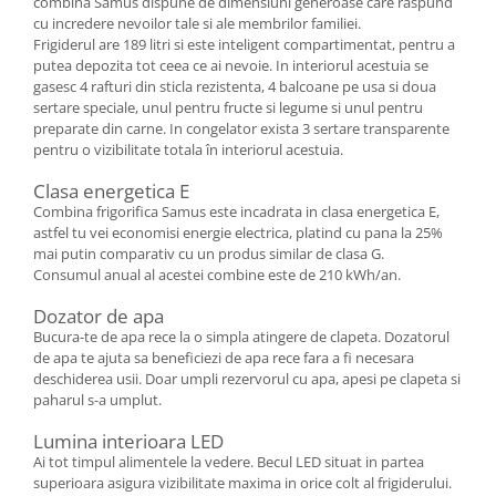
combina Samus dispune de dimensiuni generoase care raspund
cu incredere nevoilor tale si ale membrilor familiei.
Frigiderul are 189 litri si este inteligent compartimentat, pentru a
putea depozita tot ceea ce ai nevoie. In interiorul acestuia se
gasesc 4 rafturi din sticla rezistenta, 4 balcoane pe usa si doua
sertare speciale, unul pentru fructe si legume si unul pentru
preparate din carne. In congelator exista 3 sertare transparente
pentru o vizibilitate totala în interiorul acestuia.
Clasa energetica E
Combina frigorifica Samus este incadrata in clasa energetica E,
astfel tu vei economisi energie electrica, platind cu pana la 25%
mai putin comparativ cu un produs similar de clasa G.
Consumul anual al acestei combine este de 210 kWh/an.
Dozator de apa
Bucura-te de apa rece la o simpla atingere de clapeta. Dozatorul
de apa te ajuta sa beneficiezi de apa rece fara a fi necesara
deschiderea usii. Doar umpli rezervorul cu apa, apesi pe clapeta si
paharul s-a umplut.
Lumina interioara LED
Ai tot timpul alimentele la vedere. Becul LED situat in partea
superioara asigura vizibilitate maxima in orice colt al frigiderului.