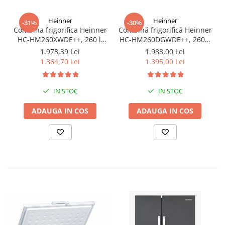
Heinner
Heinner
-31%
-30%
Combina frigorifica Heinner
Combină frigorifică Heinner
HC-HM260XWDE++, 260 l,
HC-HM260DGWDE++, 260L,
Clasa E, Dozator apa,
Clasa E, Dozator Apă,
1.978,39 Lei
1.988,00 Lei
Control electronic,
Control Electronic, LED, 180
1.364,70 Lei
1.395,00 Lei
Iluminare LED, Usi
cm, Gri Antracit Texturat
reversibile, H 180 cm,
Argintiu
IN STOC
IN STOC
ADAUGA IN COS
ADAUGA IN COS