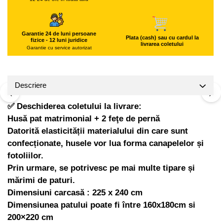
Hote Telescopice
Pistoale de impact electrice si
pneumatice
Hote Traditionale
Hote Incorporabile
Garantie 24 de luni persoane
Pistoale de vopsit
Plata (cash) sau cu cardul la
fizice - 12 luni juridice
livrarea coletului
Hote Country
Garantie cu service autorizat
Prelungitoare
Hote Insula
Polizoare electrice de banc si
Hote Cupolare
unghiulare
Descriere
Accesorii, consumabile hote
Rindele si freze pentru lemn
Masini de tocat carne
✅ Deschiderea coletului la livrare:
Redresoare auto - roboti de
Masini de carnati ( CARNATARI )
pornire
Husă pat matrimonial + 2 feţe de pernă
Masini de spalat vase
Datorită elasticității materialului din care sunt
Suflante cu aer cald
confecționate, husele vor lua forma canapelelor și
Masini de spalat vase incorporabile
Scari metalice
fotoliilor.
Masini de spalat vase independente
Strungurii
Prin urmare, se potrivesc pe mai multe tipare și
Masini de spalat rufe
Scule cu acumulator
mărimi de paturi.
Masini de spalat rufe frontale
Dimensiuni carcasă : 225 x 240 cm
Scule pentru electricieni
Masini de spalat rufe verticale
Dimensiunea patului poate fi între 160x180cm si
Truse de scule
Masini de spalat rufe incorporabile
200×220 cm