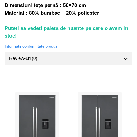
Truse de lipit PPR
Masini de spalat rufe cu uscator
Dimensiuni feţe pernă : 50×70 cm
Uscatoare de rufe
Ventuze cu brate pentru transport
Material : 80% bumbac + 20% poliester
Masini de facut paine
Vibratoare beton
Pachete electrocasnice
Puteti sa vedeti paleta de nuante pe care o avem in
incorporabile
stoc!
Seturi oale
Informatii conformitate produs
SANDWICH MAKER
Review-uri
(0)
Storcatoare de fructe
Televizoare