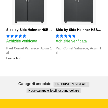
Side by Side Heinner HSBS-HM439NFINVDGWDE++, Total No Frost, Compresor Inverter, Dozator Apa, Display Touch LED, 439 L, Clasa E, Gri Antracit Texturat
Side by Side Heinner HSBS-HM439NFINVDGWDE++, Total No Frost, Compresor Inverter, Dozator Apa, Display Touch LED, 439 L, Clasa E, Gri Antracit Texturat
Achizitie verificata
Achizitie verificata
A
Paul Cornel Vatrarece,
Acum 1
Paul Cornel Vatrarece,
Acum 1
M
zi
zi
Fo
Foarte bun
Categorii asociate:
PRODUSE RESIGILATE
Huse canapele-fotolii-scaune-coltare