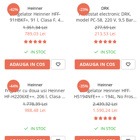
Heinner
DRK
-42%
-23%
Congelator Heinner HFF-
Presostat electronic DRK,
91HBKF+, 91 l, Clasa F, 4
model PC-58, 220 V, 9,5 Bar,
sertare, Control mecanic, H 85
1Kw, 10A
1.351,34 Lei
277,59 Lei
cm, Negru
789,03 Lei
213,53 Lei
IN STOC
IN STOC
ADAUGA IN COS
ADAUGA IN COS
Heinner
Heinner
-44%
-35%
Frigider cu doua usi Heinner
Congelator Heinner HFF-
HF-H2206XE++, 206 l, Clasa E,
HS194NFE++ – 194L, No Frost,
lumina LED, 3 rafturi de sticla,
6 Compartimente, Control
1.778,39 Lei
2.439,32 Lei
H 143 cm, Inox
Electronic
988,48 Lei
1.590,24 Lei
IN STOC
IN STOC