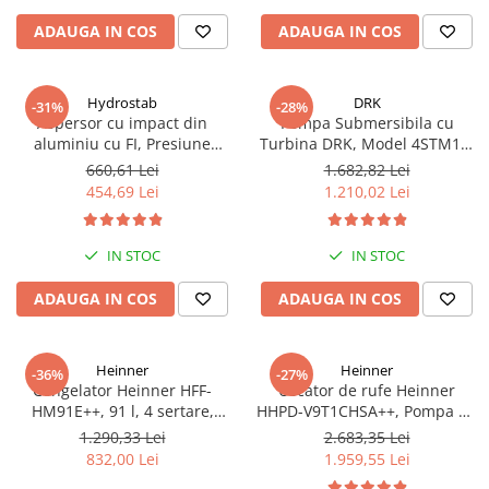
LED, Alb
ADAUGA IN COS
ADAUGA IN COS
Hydrostab
DRK
-31%
-28%
Aspersor cu impact din
Pompa Submersibila cu
aluminiu cu FI, Presiune
Turbina DRK, Model 4STM10-
(bar)1.5-5, Diametru de
12, ieșire pe 2 Țoli, refulare la
660,61 Lei
1.682,82 Lei
aspersie (m)32-58
74 m, putere 1.8kW 2.5cp, 12
454,69 Lei
1.210,02 Lei
turbine, debit 14400 m/h
IN STOC
IN STOC
ADAUGA IN COS
ADAUGA IN COS
Heinner
Heinner
-36%
-27%
Congelator Heinner HFF-
Uscator de rufe Heinner
HM91E++, 91 l, 4 sertare,
HHPD-V9T1CHSA++, Pompa de
Clasa E, Control mecanic, H 85
caldura, 9 kg, Clasa A++,
1.290,33 Lei
2.683,35 Lei
cm, Alb
Functie Anti-sifonare, Argintiu
832,00 Lei
1.959,55 Lei