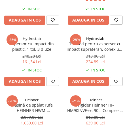
IN STOC
IN STOC
ADAUGA IN COS
ADAUGA IN COS
Hydrostab
Hydrostab
-35%
-28%
Aspersor cu impact din
Trepied pentru aspersor cu
plastic, 1 tol, 3 diuze
impact suprateran, conexiune
1 tol filet exterior, inaltime 60
248,28 Lei
313,86 Lei
cm
161,34 Lei
224,89 Lei
IN STOC
IN STOC
ADAUGA IN COS
ADAUGA IN COS
Heinner
Heinner
-20%
-21%
Mașină de spălat rufe
Frigider Heinner HF-
HEINNER HWM-
HM90INVE++, 90L, Compresor
HME1014IVA10+++, 10 kg,
Inverter, Clasa E, Ușă
2.079,00 Lei
812,00 Lei
1400 rpm, Motor Inverter, 15
Reversibilă, Termostat
1.659,00 Lei
639,00 Lei
programe, Panou Digital,
Reglabil, Alb