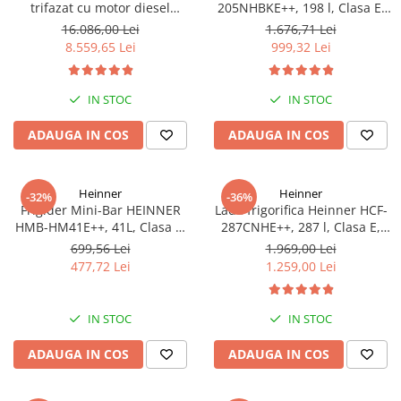
trifazat cu motor diesel
205NHBKE++, 198 l, Clasa E,
Hyundai DHY8600SE-T, putere
Compresor inverter, Display
16.086,00 Lei
1.676,71 Lei
motor 12 CP, Putere maxima
waterproof, Negru
8.559,65 Lei
999,32 Lei
7.9 kVA, tensiune 380 / 220 V +
Automatizare trifazata ATS12-
3P
IN STOC
IN STOC
ADAUGA IN COS
ADAUGA IN COS
Heinner
Heinner
-32%
-36%
Frigider Mini-Bar HEINNER
Lada frigorifica Heinner HCF-
HMB-HM41E++, 41L, Clasa E,
287CNHE++, 287 l, Clasa E,
Alb, Răcire Statică
Compresor inverter, Iluminare
699,56 Lei
1.969,00 Lei
LED, Functionalitate frigider,
477,72 Lei
1.259,00 Lei
Alb
IN STOC
IN STOC
ADAUGA IN COS
ADAUGA IN COS