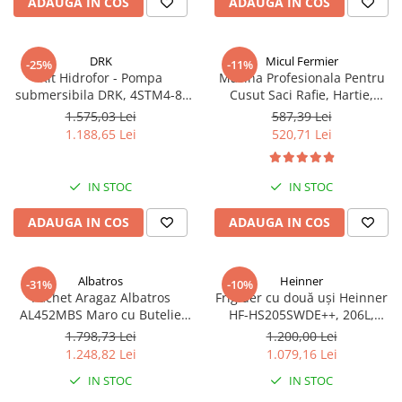
ADAUGA IN COS
ADAUGA IN COS
DRK
Micul Fermier
-25%
-11%
Kit Hidrofor - Pompa
Masina Profesionala Pentru
submersibila DRK, 4STM4-8,
Cusut Saci Rafie, Hartie,
putere 1.8 kW, debit 5m3/h, 8
Panza-Plastic 210w taiere
1.575,03 Lei
587,39 Lei
turbine + Vas de expansiune
automata, Micul Fermier GF-
1.188,65 Lei
520,71 Lei
100 L, racord 5 cai, supapa de
1681
sens, presostat, manometru
IN STOC
IN STOC
ADAUGA IN COS
ADAUGA IN COS
Albatros
Heinner
-31%
-10%
Pachet Aragaz Albatros
Frigider cu două uși Heinner
AL452MBS Maro cu Butelie
HF-HS205SWDE++, 206L,
GPL 26L și Regulator Gaz – 4
Dozator de apă, Clasa E,
1.798,73 Lei
1.200,00 Lei
Arzătoare pe Gaz, Cuptor pe
Argintiu
1.248,82 Lei
1.079,16 Lei
Gaz, Siguranță Plită + Cuptor,
IN STOC
IN STOC
Geam Dublu la Cuptor, Tava și
Grătar Cuptor