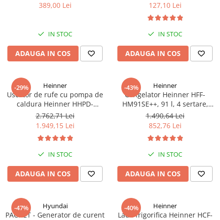
bari Pandora
389,00 Lei
127,10 Lei
IN STOC
IN STOC
ADAUGA IN COS
ADAUGA IN COS
Heinner
Heinner
-29%
-43%
Uscator de rufe cu pompa de
Congelator Heinner HFF-
caldura Heinner HHPD-
HM91SE++, 91 l, 4 sertare,
V9T2KA++ Capacitate 9kg,
Control mecanic, Clasa E, H 85
2.762,71 Lei
1.490,64 Lei
Clasa A++, 15 programe,
cm, Argintiu
1.949,15 Lei
852,76 Lei
Display LED, Program Baby
Care, Functie anti-sifonare
IN STOC
IN STOC
ADAUGA IN COS
ADAUGA IN COS
Hyundai
Heinner
-47%
-40%
PACHET - Generator de curent
Lada frigorifica Heinner HCF-