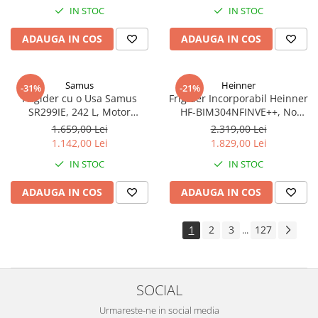
IN STOC
IN STOC
Funcție Adăugare haine, Alb
ADAUGA IN COS
ADAUGA IN COS
Samus
Heinner
-31%
-21%
Frigider cu o Usa Samus
Frigider Incorporabil Heinner
SR299IE, 242 L, Motor
HF-BIM304NFINVE++, No
Inverter, Clasa E, Dezghetare
Frost, Compresor Inverter, 304
1.659,00 Lei
2.319,00 Lei
Automata, 5 Rafturi din Sticla,
L, Clasa E, Control Electronic,
1.142,00 Lei
1.829,00 Lei
Alb
Super Racire
IN STOC
IN STOC
ADAUGA IN COS
ADAUGA IN COS
1
2
3
127
...
SOCIAL
Urmareste-ne in social media