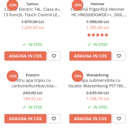
Samus
Heinner
-33%
-30%
Cuptor Electric 74L, Clasa A+,
Combină frigorifică Heinner
13 Funcții, Touch Control LED,
HC-HM260DGWDE++, 260L,
Panou Sticlă Neagră – Grill,
Clasa E, Dozator Apă, Control
1.879,00 Lei
1.988,00 Lei
Convectie 3D, Autocurățare
Electronic, LED, 180 cm, Gri
1.259,00 Lei
1.395,00 Lei
Catalitică + Accesorii Incluse
Antracit Texturat
IN STOC
IN STOC
ADAUGA IN COS
ADAUGA IN COS
Everpro
Wasserkonig
-23%
-39%
Filtru apa triplu cu
Pompa submersibila cu
carbune/bumbac/sita
tocator Wasserkonig PST1800,
3x3/4"*10
particule max. 10 mm, putere
243,00 Lei
2.635,56 Lei
1800 W, debit 17500 l/h,
188,00 Lei
1.598,79 Lei
inaltime refulare 11.5 m
IN STOC
IN STOC
ADAUGA IN COS
ADAUGA IN COS