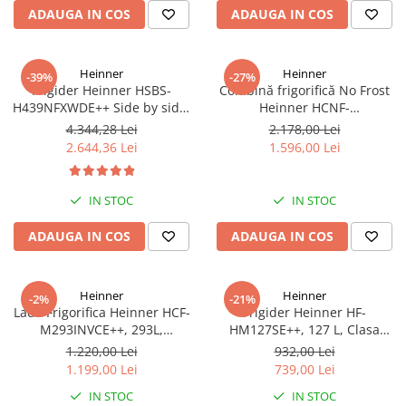
ADAUGA IN COS
ADAUGA IN COS
Heinner
Heinner
-39%
-27%
Frigider Heinner HSBS-
Combină frigorifică No Frost
H439NFXWDE++ Side by side,
Heinner HCNF-
433 l, No Frost, Dozator de
HM293INVXE++, 293L,
4.344,28 Lei
2.178,00 Lei
apa, Functie smart, Functie
Compresor Inverter, Clasa E,
2.644,36 Lei
1.596,00 Lei
congelare si racire rapida,
Uși Reversibile, Aspect Inox
Clasa E, H 176.5 cm, inox
IN STOC
IN STOC
ADAUGA IN COS
ADAUGA IN COS
Heinner
Heinner
-2%
-21%
Lada Frigorifica Heinner HCF-
Frigider Heinner HF-
M293INVCE++, 293L,
HM127SE++, 127 L, Clasa
Convertibila
energetică E, Dezghețare
1.220,00 Lei
932,00 Lei
Frigider/Congelator,
automată, Control mecanic cu
1.199,00 Lei
739,00 Lei
Compresor Inverter, Clasa
termostat ajustabil, Ușă
IN STOC
IN STOC
Energetica E, 2 Cosuri, Lumina
reversibilă, LED, Argintiu