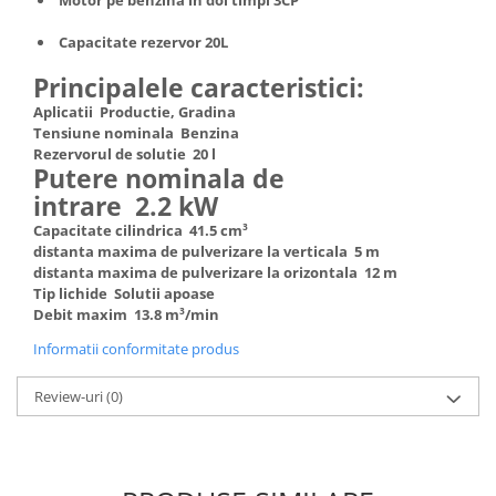
Truse de scule
Masini de spalat rufe cu uscator
Capacitate rezervor 20L
Truse de lipit PPR
Uscatoare de rufe
Principalele caracteristici:
Ventuze cu brate pentru transport
Masini de facut paine
Aplicatii Productie, Gradina
Vibratoare beton
Pachete electrocasnice
Tensiune nominala Benzina
incorporabile
Rezervorul de solutie 20 l
Putere nominala de
Seturi oale
intrare 2.2 kW
SANDWICH MAKER
Capacitate cilindrica 41.5 cm³
Storcatoare de fructe
distanta maxima de pulverizare la verticala 5 m
distanta maxima de pulverizare la orizontala 12 m
Televizoare
Tip lichide Solutii apoase
Debit maxim 13.8 m³/min
Informatii conformitate produs
Review-uri
(0)