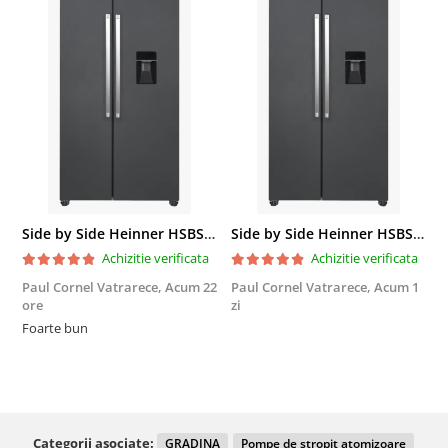
Side by Side Heinner HSBS-HM439NFINVDGWDE++, Total No Frost, Compresor Inverter, Dozator Apa, Display Touch LED, 439 L, Clasa E, Gri Antracit Texturat
Side by Side Heinner HSBS-HM439NFINVDGWDE++, Total No Frost, Compresor Inverter, Dozator Apa, Display Touch LED, 439 L, Clasa E, Gri Antracit Texturat
Achizitie verificata
Achizitie verificata
Paul Cornel Vatrarece,
Acum 22
Paul Cornel Vatrarece,
Acum 1
M
ore
zi
F
Foarte bun
Categorii asociate:
GRADINA
Pompe de stropit atomizoare