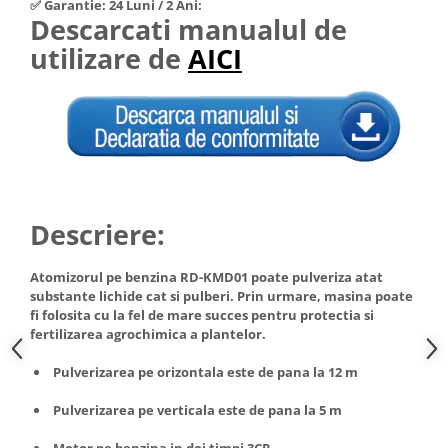
✅ Garantie: 24 Luni / 2 Ani:
Hote Telescopice
Descarcati manualul de
Nivela de masurat
Hote Traditionale
utilizare de
AICI
Pistoale de impact electrice si
Hote Incorporabile
pneumatice
Hote Country
Pistoale de vopsit
Hote Insula
Prelungitoare
Hote Cupolare
Polizoare electrice de banc si
Accesorii, consumabile hote
unghiulare
Masini de tocat carne
Rindele si freze pentru lemn
Descriere:
Masini de carnati ( CARNATARI )
Redresoare auto - roboti de
Masini de spalat vase
pornire
Atomizorul pe benzina RD-KMD01 poate pulveriza atat
Masini de spalat vase incorporabile
substante lichide cat si pulberi. Prin urmare, masina poate
Suflante cu aer cald
fi folosita cu la fel de mare succes pentru protectia si
Masini de spalat vase
fertilizarea agrochimica a plantelor.
Scari metalice
independente
Masini de spalat rufe
Strungurii
Pulverizarea pe orizontala este de pana la 12 m
Masini de spalat rufe frontale
Scule cu acumulator
Pulverizarea pe verticala este de pana la 5 m
Masini de spalat rufe verticale
Scule pentru electricieni
Masini de spalat rufe incorporabile
Motor pe benzina in doi timpi 3CP