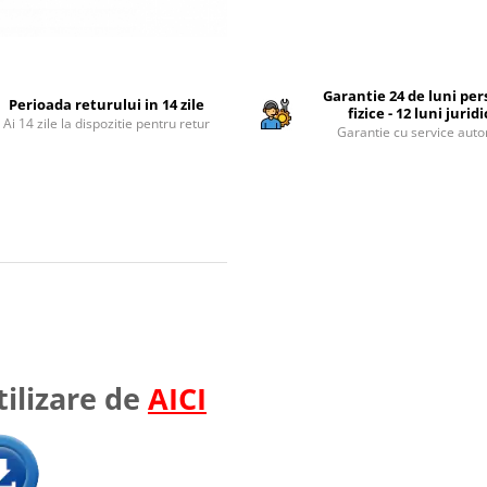
Garantie 24 de luni pe
Perioada returului in 14 zile
fizice - 12 luni jurid
Ai 14 zile la dispozitie pentru retur
Garantie cu service auto
ilizare de
AICI