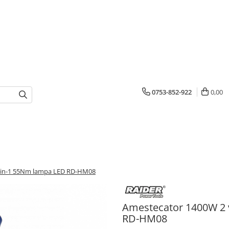
0753-852-922
0,00
min-1 55Nm lampa LED RD-HM08
Amestecator 1400W 2 
RD-HM08