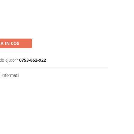
A IN COS
de ajutor?
0753-852-922
informatii