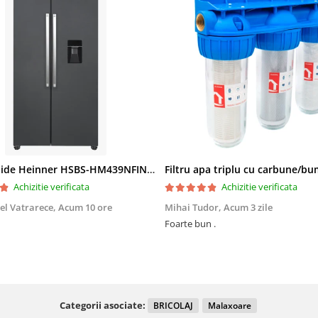
Side by Side Heinner HSBS-HM439NFINVDGWDE++, Total No Frost, Compresor Inverter, Dozator Apa, Display Touch LED, 439 L, Clasa E, Gri Antracit Texturat
Achizitie verificata
Achizitie verificata
el Vatrarece,
Acum 10 ore
Mihai Tudor,
Acum 3 zile
Foarte bun .
Categorii asociate:
BRICOLAJ
Malaxoare