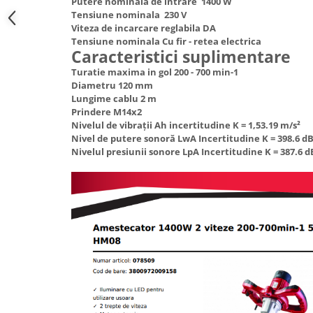
Putere nominala de intrare 1400 W
Truse de scule
Tensiune nominala 230 V
Masini de spalat rufe cu uscator
Viteza de incarcare reglabila DA
Truse de lipit PPR
Uscatoare de rufe
Tensiune nominala Cu fir - retea electrica
Caracteristici suplimentare
Ventuze cu brate pentru transport
Masini de facut paine
Turatie maxima in gol 200 - 700 min-1
Vibratoare beton
Pachete electrocasnice
Diametru 120 mm
incorporabile
Lungime cablu 2 m
Seturi oale
Prindere М14x2
Nivelul de vibrații Ah incertitudine K = 1,53.19 m/s²
SANDWICH MAKER
Nivel de putere sonoră LwA Incertitudine K = 398.6 d
Nivelul presiunii sonore LpA Incertitudine K = 387.6 d
Storcatoare de fructe
Televizoare