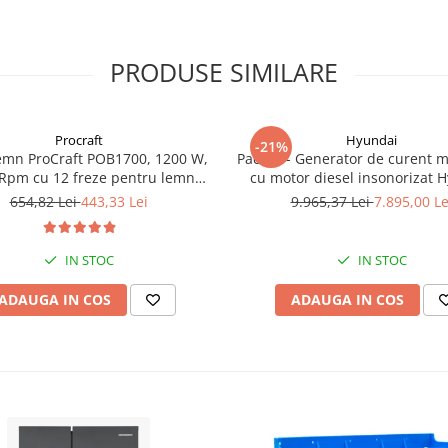
PRODUSE SIMILARE
Procraft
Hyundai
-21%
emn ProCraft POB1700, 1200 W,
Pachet - Generator de curent 
Rpm cu 12 freze pentru lemn
cu motor diesel insonorizat 
incluse in pachet
DHY-8600SE, putere maxima 6
654,82 Lei
443,33 Lei
9.965,37 Lei
7.895,00 Le
putere motor 12 CP + Automa
ATS12-P
IN STOC
IN STOC
ADAUGA IN COS
ADAUGA IN COS