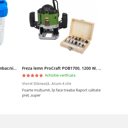
Filtru apa triplu cu carbune/bumbac/sita 3x3/4"*10
Freza lemn ProCraft POB1700, 1200 W, 2600 Rpm cu 12 freze pentru lemn incluse in pachet
Achizitie verificata
Viorel Stăneață,
Acum 4 zile
Acneza Colo
Foarte mulțumit, își face treaba Raport calitate
Foarte mulț
preț ,super