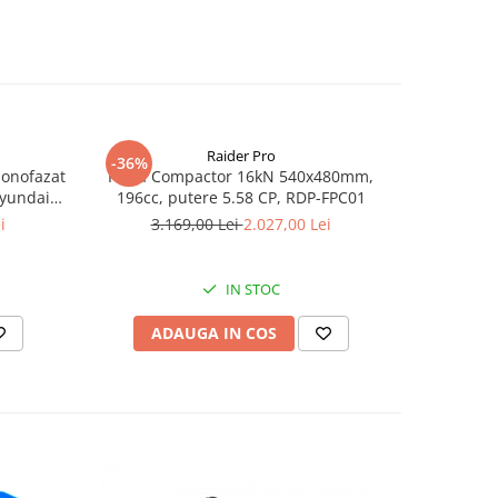
Raider Pro
-36%
-25%
monofazat
Placa Compactor 16kN 540x480mm,
Slefuitor
Hyundai
196cc, putere 5.58 CP, RDP-FPC01
aspirator
.5 kVA,
i
3.169,00 Lei
2.027,00 Lei
8
tizare
IN STOC
ADAUGA IN COS
AD