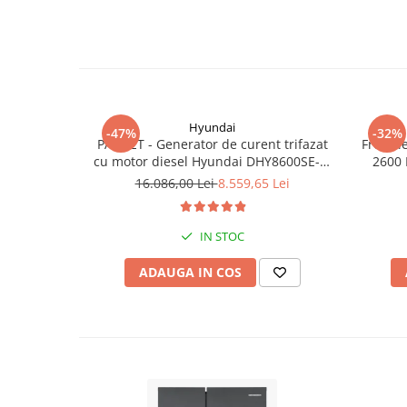
Hyundai
-47%
-32%
PACHET - Generator de curent trifazat
Freza l
cu motor diesel Hyundai DHY8600SE-T,
2600 
putere motor 12 CP, Putere maxima 7.9
16.086,00 Lei
8.559,65 Lei
kVA, tensiune 380 / 220 V +
Automatizare trifazata ATS12-3P
IN STOC
ADAUGA IN COS