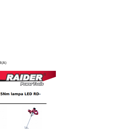
B
B(A)