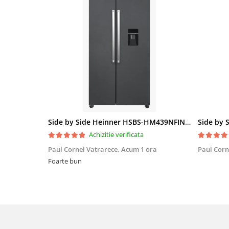
Side by Side Heinner HSBS-HM439NFINVDGWDE++, Total No Frost, Compresor Inverter, Dozator Apa, Display Touch LED, 439 L, Clasa E, Gri Antracit Texturat
Achizitie verificata
Paul Cornel Vatrarece,
Acum 1 ora
Paul Corn
Foarte bun