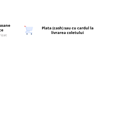
rsoane
Plata (cash) sau cu cardul la
ice
livrarea coletului
rizat