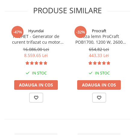
PRODUSE SIMILARE
Hyundai
Procraft
-47%
-32%
PACHET - Generator de
Freza lemn ProCraft
curent trifazat cu motor
POB1700, 1200 W, 2600
diesel Hyundai DHY8600SE-
Rpm cu 12 freze pentru
16.086,00 Lei
654,82 Lei
T, putere motor 12 CP,
lemn incluse in pachet
8.559,65 Lei
443,33 Lei
Putere maxima 7.9 kVA,
tensiune 380 / 220 V +
Automatizare trifazata
IN STOC
IN STOC
ATS12-3P
ADAUGA IN COS
ADAUGA IN COS