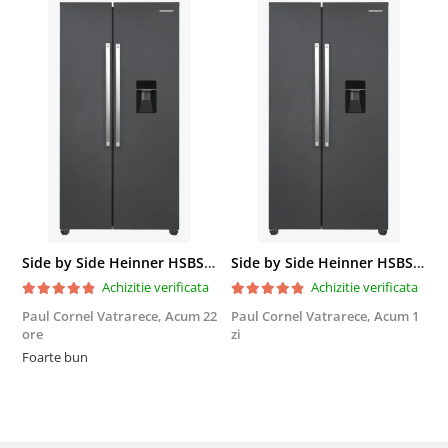
Side by Side Heinner HSBS-HM439NFINVDGWDE++, Total No Frost, Compresor Inverter, Dozator Apa, Display Touch LED, 439 L, Clasa E, Gri Antracit Texturat
Side by Side Heinner HSBS-HM439NFINVDGWDE++, Total No Frost, Compresor Inverter, Dozator Apa, Display Touch LED, 439 L, Clasa E, Gri Antracit Texturat
Achizitie verificata
Achizitie verificata
Paul Cornel Vatrarece,
Acum 22
Paul Cornel Vatrarece,
Acum 1
M
ore
zi
F
Foarte bun