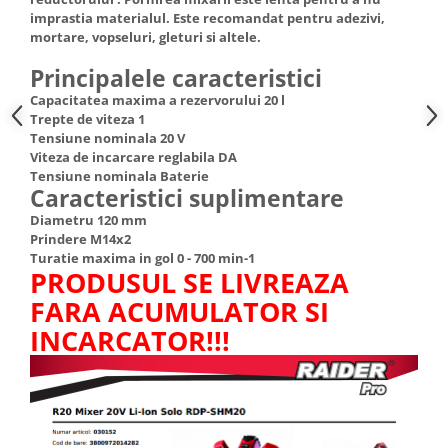
Truse de scule
imprastia materialul. Este recomandat pentru adezivi,
Masini de spalat rufe cu uscator
mortare, vopseluri, gleturi si altele.
Truse de lipit PPR
Uscatoare de rufe
Principalele caracteristici
Ventuze cu brate pentru transport
Masini de facut paine
Capacitatea maxima a rezervorului 20 l
Vibratoare beton
Pachete electrocasnice
Trepte de viteza 1
incorporabile
Tensiune nominala 20 V
Viteza de incarcare reglabila DA
Seturi oale
Tensiune nominala Baterie
SANDWICH MAKER
Caracteristici suplimentare
Diametru 120 mm
Storcatoare de fructe
Prindere М14x2
Televizoare
Turatie maxima in gol 0 - 700 min-1
PRODUSUL SE LIVREAZA
FARA ACUMULATOR SI
INCARCATOR!!!