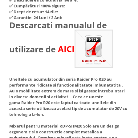
Hote Telescopice
✅ Cumpărături 100% sigure:
Nivela de masurat
✅ Drept de retur: 14 zile:
Hote Traditionale
✅ Garantie: 24 Luni / 2 Ani:
Pistoale de impact electrice si
Hote Incorporabile
Descarcati manualul de
pneumatice
Hote Country
Pistoale de vopsit
Hote Insula
Prelungitoare
Hote Cupolare
utilizare de
AICI
Polizoare electrice de banc si
Accesorii, consumabile hote
unghiulare
Masini de tocat carne
Rindele si freze pentru lemn
Masini de carnati ( CARNATARI )
Redresoare auto - roboti de
Uneltele cu acumulator din seria Raider Pro R20 au
Masini de spalat vase
pornire
performante ridicate si functionalitatate imbunatatita .
Masini de spalat vase incorporabile
Au o mobilitate extrem de mare si isi gasesc intrebuintari
Suflante cu aer cald
in diverse domenii si activitati . Ceea ce uneste
Masini de spalat vase
gama Raider Pro R20 este faptul ca toate uneltele din
Scari metalice
independente
aceasta serie utilizeaza acelasi tip de acumulator de 20V cu
Masini de spalat rufe
Strungurii
tehnologia Li-Ion.
Masini de spalat rufe frontale
Scule cu acumulator
Mixerul pentru material RDP-SHM20 Solo are un design
Masini de spalat rufe verticale
ergonomic si o constructie complet metalica a
Scule pentru electricieni
reductorului . Pornirea mixarii este lenta pentru a nu
Masini de spalat rufe incorporabile