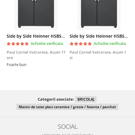
Side by Side Heinner HSBS-HM439NFINVDGWDE++, Total No Frost, Compresor Inverter, Dozator Apa, Display Touch LED, 439 L, Clasa E, Gri Antracit Texturat
Side by Side Heinner HSBS-HM439NFINVDGWDE++, Total No Frost, Compresor Inverter, Dozator Apa, Display Touch LED, 439 L, Clasa E, Gri Antracit Texturat
Achizitie verificata
Achizitie verificata
Paul Cornel Vatrarece,
Acum 17
Paul Cornel Vatrarece,
Acum 1
M
ore
zi
F
Foarte bun
Categorii asociate:
BRICOLAJ
Masini de taiat placi ceramice / gresie / faianta / parchet
SOCIAL