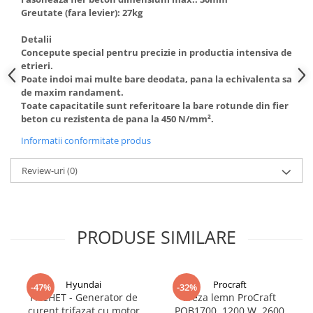
Hote Telescopice
Greutate (fara levier): 27kg
Nivela de masurat
Hote Traditionale
Detalii
Pistoale de impact electrice si
Hote Incorporabile
Concepute special pentru precizie in productia intensiva de
pneumatice
etrieri.
Hote Country
Pistoale de vopsit
Poate indoi mai multe bare deodata, pana la echivalenta sa
Hote Insula
de maxim randament.
Prelungitoare
Hote Cupolare
Toate capacitatile sunt referitoare la bare rotunde din fier
beton cu rezistenta de pana la 450 N/mm².
Polizoare electrice de banc si
Accesorii, consumabile hote
unghiulare
Masini de tocat carne
Informatii conformitate produs
Rindele si freze pentru lemn
Masini de carnati ( CARNATARI )
Review-uri
(0)
Redresoare auto - roboti de
Masini de spalat vase
pornire
Masini de spalat vase incorporabile
Suflante cu aer cald
Masini de spalat vase
PRODUSE SIMILARE
Scari metalice
independente
Masini de spalat rufe
Strungurii
Masini de spalat rufe frontale
Scule cu acumulator
Hyundai
Procraft
-47%
-32%
Masini de spalat rufe verticale
PACHET - Generator de
Freza lemn ProCraft
Scule pentru electricieni
curent trifazat cu motor
POB1700, 1200 W, 2600
Masini de spalat rufe incorporabile