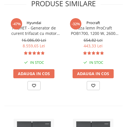
PRODUSE SIMILARE
Hyundai
Procraft
-47%
-32%
PACHET - Generator de
Freza lemn ProCraft
curent trifazat cu motor
POB1700, 1200 W, 2600
diesel Hyundai DHY8600SE-
Rpm cu 12 freze pentru
16.086,00 Lei
654,82 Lei
T, putere motor 12 CP,
lemn incluse in pachet
8.559,65 Lei
443,33 Lei
Putere maxima 7.9 kVA,
tensiune 380 / 220 V +
Automatizare trifazata
IN STOC
IN STOC
ATS12-3P
ADAUGA IN COS
ADAUGA IN COS