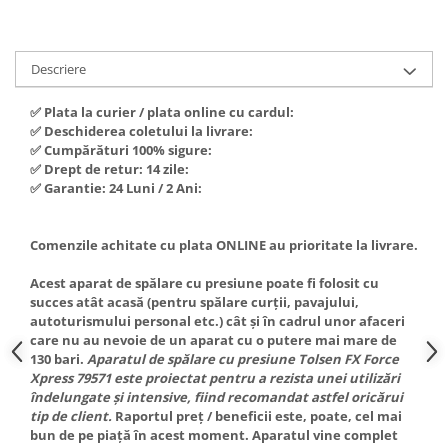
Hote Telescopice
Nivela de masurat
Hote Traditionale
Pistoale de impact electrice si
Hote Incorporabile
Descriere
pneumatice
Hote Country
Pistoale de vopsit
✅ Plata la curier / plata online cu cardul:
Hote Insula
✅ Deschiderea coletului la livrare:
Prelungitoare
Hote Cupolare
✅ Cumpărături 100% sigure:
✅ Drept de retur: 14 zile:
Polizoare electrice de banc si
Accesorii, consumabile hote
✅ Garantie: 24 Luni / 2 Ani:
unghiulare
Masini de tocat carne
Rindele si freze pentru lemn
Masini de carnati ( CARNATARI )
Comenzile achitate cu plata ONLINE au prioritate la livrare.
Redresoare auto - roboti de
Masini de spalat vase
pornire
Acest aparat de spălare cu presiune poate fi folosit cu
Masini de spalat vase incorporabile
succes atât acasă (pentru spălare curții, pavajului,
Suflante cu aer cald
Masini de spalat vase
autoturismului personal etc.) cât și în cadrul unor afaceri
Scari metalice
independente
care nu au nevoie de un aparat cu o putere mai mare de
130 bari.
Aparatul de spălare cu presiune Tolsen FX Force
Masini de spalat rufe
Strungurii
Xpress 79571 este proiectat pentru a rezista unei utilizări
Masini de spalat rufe frontale
îndelungate și intensive, fiind recomandat astfel oricărui
Scule cu acumulator
tip de client.
Raportul preț / beneficii este, poate, cel mai
Masini de spalat rufe verticale
Scule pentru electricieni
bun de pe piață în acest moment. Aparatul vine complet
Masini de spalat rufe incorporabile