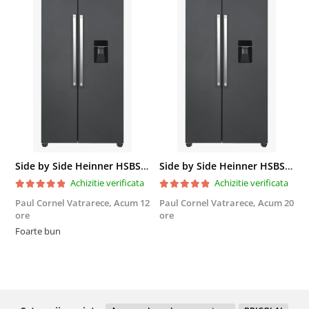
Side by Side Heinner HSBS-HM439NFINVDGWDE++, Total No Frost, Compresor Inverter, Dozator Apa, Display Touch LED, 439 L, Clasa E, Gri Antracit Texturat
Side by Side Heinner HSBS-HM439NFINVDGWDE++, Total No Frost, Compresor Inverter, Dozator Apa, Display Touch LED, 439 L, Clasa E, Gri Antracit Texturat
Achizitie verificata
Achizitie verificata
Paul Cornel Vatrarece,
Acum 12
Paul Cornel Vatrarece,
Acum 20
M
ore
ore
F
Foarte bun