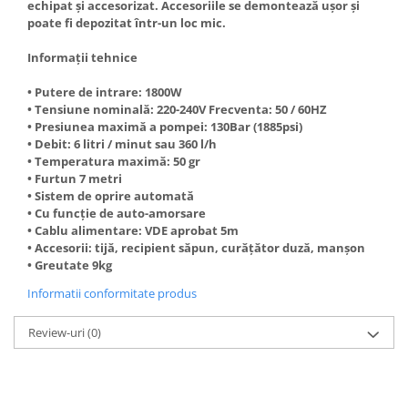
echipat și accesorizat. Accesoriile se demontează ușor și
Truse de scule
Masini de spalat rufe cu uscator
poate fi depozitat într-un loc mic.
Truse de lipit PPR
Uscatoare de rufe
Informații tehnice
Ventuze cu brate pentru transport
Masini de facut paine
• Putere de intrare: 1800W
Vibratoare beton
Pachete electrocasnice
• Tensiune nominală: 220-240V Frecventa: 50 / 60HZ
incorporabile
• Presiunea maximă a pompei: 130Bar (1885psi)
• Debit: 6 litri / minut sau 360 l/h
Seturi oale
• Temperatura maximă: 50 gr
SANDWICH MAKER
• Furtun 7 metri
• Sistem de oprire automată
Storcatoare de fructe
• Cu funcție de auto-amorsare
Televizoare
• Cablu alimentare: VDE aprobat 5m
• Accesorii: tijă, recipient săpun, curățător duză, manșon
• Greutate 9kg
Informatii conformitate produs
Review-uri
(0)