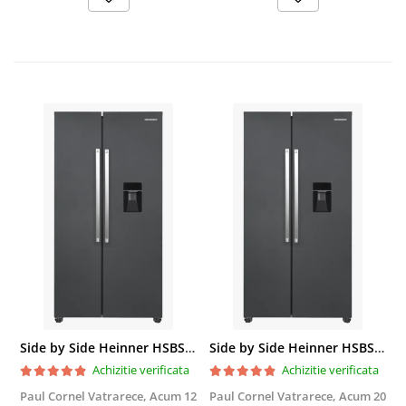
Side by Side Heinner HSBS-HM439NFINVDGWDE++, Total No Frost, Compresor Inverter, Dozator Apa, Display Touch LED, 439 L, Clasa E, Gri Antracit Texturat
Side by Side Heinner HSBS-HM439NFINVDGWDE++, Total No Frost, Compresor Inverter, Dozator Apa, Display Touch LED, 439 L, Clasa E, Gri Antracit Texturat
Achizitie verificata
Achizitie verificata
Paul Cornel Vatrarece,
Acum 12
Paul Cornel Vatrarece,
Acum 20
M