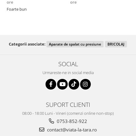
ore
ore
F
Foarte bun
Categorii asociate:
Aparate de spalat cu presiune
BRICOLAJ
SOCIAL
Urmareste-ne in social media
SUPORT CLIENTI
08:00 - 18:00 Luni - Vineri (comenzi online non-stop)
0753-852-922
contact@viata-la-tara.ro