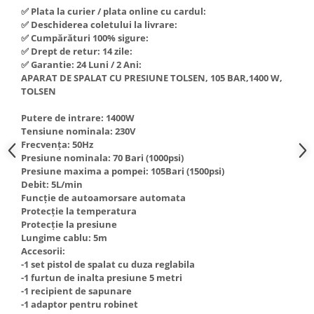
✅ Plata la curier / plata online cu cardul:
Hote Telescopice
Nivela de masurat
✅ Deschiderea coletului la livrare:
Hote Traditionale
✅ Cumpărături 100% sigure:
Pistoale de impact electrice si
Hote Incorporabile
✅ Drept de retur: 14 zile:
pneumatice
✅ Garantie: 24 Luni / 2 Ani:
Hote Country
Pistoale de vopsit
APARAT DE SPALAT CU PRESIUNE TOLSEN, 105 BAR,1400 W,
Hote Insula
TOLSEN
Prelungitoare
Hote Cupolare
Putere de intrare: 1400W
Polizoare electrice de banc si
Accesorii, consumabile hote
Tensiune nominala: 230V
unghiulare
Masini de tocat carne
Frecvența: 50Hz
Rindele si freze pentru lemn
Presiune nominala: 70 Bari (1000psi)
Masini de carnati ( CARNATARI )
Presiune maxima a pompei: 105Bari (1500psi)
Redresoare auto - roboti de
Masini de spalat vase
Debit: 5L/min
pornire
Funcție de autoamorsare automata
Masini de spalat vase incorporabile
Protecție la temperatura
Suflante cu aer cald
Masini de spalat vase
Protecție la presiune
Scari metalice
independente
Lungime cablu: 5m
Accesorii:
Masini de spalat rufe
Strungurii
-1 set pistol de spalat cu duza reglabila
Masini de spalat rufe frontale
-1 furtun de inalta presiune 5 metri
Scule cu acumulator
-1 recipient de sapunare
Masini de spalat rufe verticale
Scule pentru electricieni
-1 adaptor pentru robinet
Masini de spalat rufe incorporabile