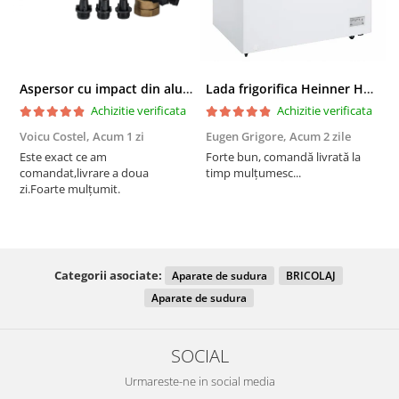
Aspersor cu impact din aluminiu cu FI, Presiune (bar)1.5-5, Diametru de aspersie (m)32-58
Lada frigorifica Heinner HCF-287CNHE++, 287 l, Clasa E, Compresor inverter, Iluminare LED, Functionalitate frigider, Alb
Achizitie verificata
Achizitie verificata
Voicu Costel,
Acum 1 zi
Eugen Grigore,
Acum 2 zile
P
z
Este exact ce am
Forte bun, comandă livrată la
comandat,livrare a doua
timp mulțumesc...
F
zi.Foarte mulțumit.
Categorii asociate:
Aparate de sudura
BRICOLAJ
Aparate de sudura
SOCIAL
Urmareste-ne in social media