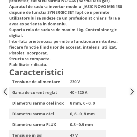
protector, cat si cu sarma NO GAS ( sarma fara gaz).
Hote Telescopice
Aparatul de sudura invertor modelul JASIC NOVO MIG 130
Nivela de masurat
dispune de functia SYNERGIC SET fapt ce ii permite
Hote Traditionale
utilizatorului sa sudeze ca un profesionist chiar si fara a
Pistoale de impact electrice si
Hote Incorporabile
avea experienta in domeniu.
pneumatice
Hote Country
Suporta rola de sudura de maxim 1kg. Control sinergic
Pistoale de vopsit
digital.
Hote Insula
Interfata prietenoasa permite o functionare intuitiva,
Prelungitoare
Hote Cupolare
fiecare functie fiind usor de accesat, inteles si utilizat.
Polizoare electrice de banc si
Accesorii, consumabile hote
Pistolet incorporat.
Structura compacta.
unghiulare
Masini de tocat carne
Fiabilitate ridicata.
Rindele si freze pentru lemn
Caracteristici
Masini de carnati ( CARNATARI )
Redresoare auto - roboti de
Masini de spalat vase
Tensiune de alimentare
230 V
pornire
Masini de spalat vase incorporabile
Gama de curent reglat
40 - 120 A
Suflante cu aer cald
Masini de spalat vase
Scari metalice
Diametru sarma otel inox
8 mm, 6 - 0, 0
independente
Masini de spalat rufe
Strungurii
Diametru sarma otel
0, 6 - 0, 8 mm
Masini de spalat rufe frontale
Scule cu acumulator
Diametru sarma FLUX
0.8 - 0.9 mm
Masini de spalat rufe verticale
Scule pentru electricieni
Tensiune in gol
47 V
Masini de spalat rufe incorporabile