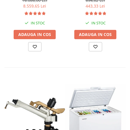
16.086,00 Lei
654,82 Lei
T, putere motor 12 CP,
lemn incluse in pachet
8.559,65 Lei
443,33 Lei
Putere maxima 7.9 kVA,
tensiune 380 / 220 V +
Automatizare trifazata
IN STOC
IN STOC
ATS12-3P
ADAUGA IN COS
ADAUGA IN COS