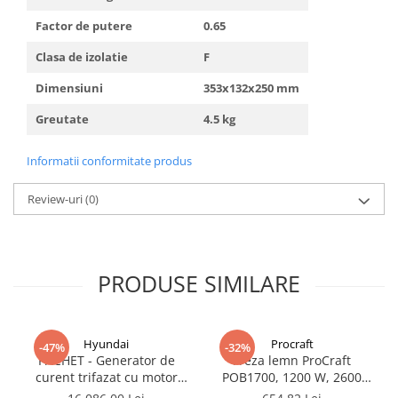
Truse de scule
Masini de spalat rufe cu uscator
Factor de putere
0.65
Truse de lipit PPR
Uscatoare de rufe
Clasa de izolatie
F
Ventuze cu brate pentru transport
Masini de facut paine
Dimensiuni
353x132x250 mm
Vibratoare beton
Pachete electrocasnice
incorporabile
Greutate
4.5 kg
Seturi oale
Informatii conformitate produs
SANDWICH MAKER
Storcatoare de fructe
Review-uri
(0)
Televizoare
PRODUSE SIMILARE
Hyundai
Procraft
-47%
-32%
PACHET - Generator de
Freza lemn ProCraft
curent trifazat cu motor
POB1700, 1200 W, 2600
diesel Hyundai DHY8600SE-
Rpm cu 12 freze pentru