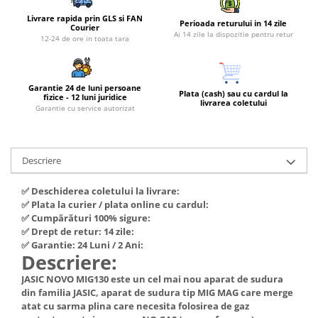
Piese si consumabile pentru
Convectoare
Fierastraie electrice
MOTOCOSITORI
Livrare rapida prin GLS si FAN
Perioada returului in 14 zile
Courier
Purificatoare aer
Ai 14 zile la dispozitie pentru retur
Freze de zapada
12-24 de ore in toata tara
Plantatoare + Semanatori
Radiatoare
Freze si carote
Scarificatoare
Sobe pe gaz
Generatoare
Sere si solarii
Tunuri de caldura
Garantie 24 de luni persoane
Plata (cash) sau cu cardul la
fizice - 12 luni juridice
livrarea coletului
Lampi solare
Tocatoare fan, crengi, tulpini
Ventilatoare
Garantie cu service autorizat
Ventilatoare Industriale
Masini de slefuit
Chiuvete bucatarie
Malaxoare
Descriere
Deshidratoare
Macarale si electopalane
Dozatoare de apa
✅ Deschiderea coletului la livrare:
Masini de tencuit
✅ Plata la curier / plata online cu cardul:
Espressoare, cafetiere si rasnite
Masini de taiat placi ceramice /
✅ Cumpărături 100% sigure:
gresie / faianta / parchet
Fiare de calcat / Mese pentru
✅ Drept de retur: 14 zile:
✅ Garantie: 24 Luni / 2 Ani:
calcat
Masini de canelat
Descriere:
Forme de prajituri
Menghine
JASIC NOVO MIG130 este un cel mai nou aparat de sudura
Hote
din familia JASIC, aparat de sudura tip MIG MAG care merge
Motoare termice
atat cu sarma plina care necesita folosirea de gaz
Hote Decorative
Motoare electrice