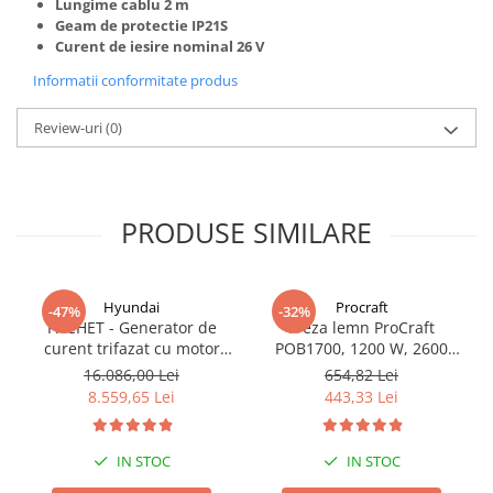
Lungime cablu 2 m
Geam de protectie IP21S
Curent de iesire nominal 26 V
Informatii conformitate produs
Review-uri
(0)
PRODUSE SIMILARE
Hyundai
Procraft
-47%
-32%
PACHET - Generator de
Freza lemn ProCraft
curent trifazat cu motor
POB1700, 1200 W, 2600
diesel Hyundai DHY8600SE-
Rpm cu 12 freze pentru
16.086,00 Lei
654,82 Lei
T, putere motor 12 CP,
lemn incluse in pachet
8.559,65 Lei
443,33 Lei
Putere maxima 7.9 kVA,
tensiune 380 / 220 V +
Automatizare trifazata
IN STOC
IN STOC
ATS12-3P