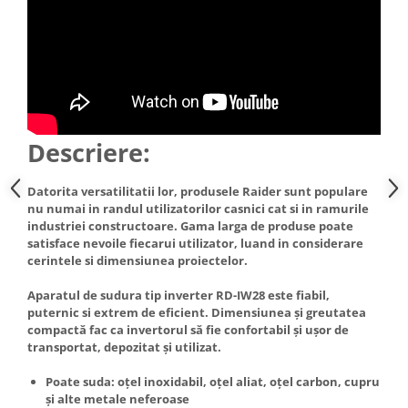
Truse de scule
Masini de spalat rufe cu uscator
Truse de lipit PPR
Uscatoare de rufe
Ventuze cu brate pentru transport
Masini de facut paine
Vibratoare beton
Pachete electrocasnice
incorporabile
Descriere:
Seturi oale
SANDWICH MAKER
Datorita versatilitatii lor, produsele Raider sunt populare
Storcatoare de fructe
nu numai in randul utilizatorilor casnici cat si in ramurile
industriei constructoare. Gama larga de produse poate
Televizoare
satisface nevoile fiecarui utilizator, luand in considerare
cerintele si dimensiunea proiectelor.
Aparatul de sudura tip inverter RD-IW28 este fiabil,
puternic si extrem de eficient. Dimensiunea și greutatea
compactă fac ca invertorul să fie confortabil și ușor de
transportat, depozitat și utilizat.
Poate suda: oțel inoxidabil, oțel aliat, oțel carbon, cupru
și alte metale neferoase