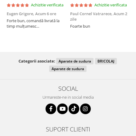
Achizitie verificata
Achizitie verificata
Eugen Grigore,
Acum 6 ore
Paul Cornel Vatrarece,
Acum 2
P
zile
z
Forte bun, comandă livrată la
timp mulțumesc...
Foarte bun
Categorii asociate:
Aparate de sudura
BRICOLAJ
Aparate de sudura
SOCIAL
Urmareste-ne in social media
SUPORT CLIENTI