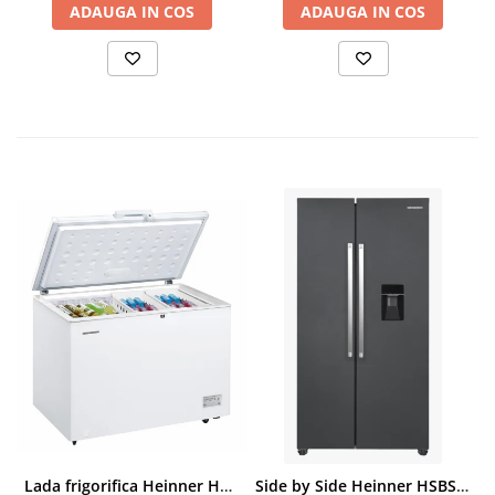
ADAUGA IN COS
ADAUGA IN COS
Lada frigorifica Heinner HCF-287CNHE++, 287 l, Clasa E, Compresor inverter, Iluminare LED, Functionalitate frigider, Alb
Side by Side Heinner HSBS-HM439NFINVDGWDE++, Total No Frost, Compresor Inverter, Dozator Apa, Display Touch LED, 439 L, Clasa E, Gri Antracit Texturat