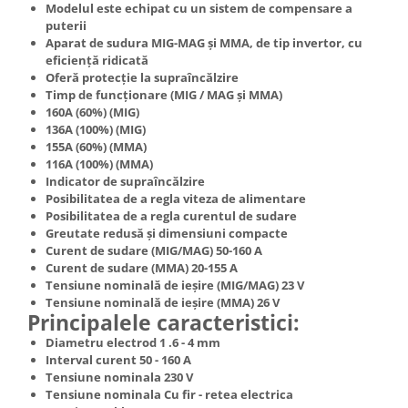
Modelul este echipat cu un sistem de compensare a
puterii
Aparat de sudura MIG-MAG și MMA, de tip invertor, cu
eficiență ridicată
Oferă protecție la supraîncălzire
Timp de funcționare (MIG / MAG și MMA)
160A (60%) (MIG)
136A (100%) (MIG)
155A (60%) (MMA)
116A (100%) (MMA)
Indicator de supraîncălzire
Posibilitatea de a regla viteza de alimentare
Posibilitatea de a regla curentul de sudare
Greutate redusă și dimensiuni compacte
Curent de sudare (MIG/MAG) 50-160 A
Curent de sudare (MMA) 20-155 A
Tensiune nominală de ieșire (MIG/MAG) 23 V
Tensiune nominală de ieșire (MMA) 26 V
Principalele caracteristici:
Diametru electrod 1 .6 - 4 mm
Interval curent 50 - 160 A
Tensiune nominala 230 V
Tensiune nominala Cu fir - retea electrica