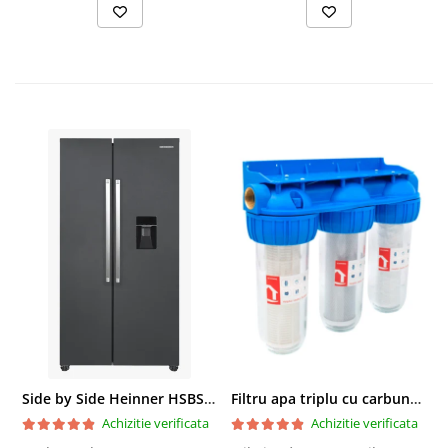
Side by Side Heinner HSBS-HM439NFINVDGWDE++, Total No Frost, Compresor Inverter, Dozator Apa, Display Touch LED, 439 L, Clasa E, Gri Antracit Texturat
Filtru apa triplu cu carbune/bumbac/sita 3x3/4"*10
Achizitie verificata
Achizitie verificata