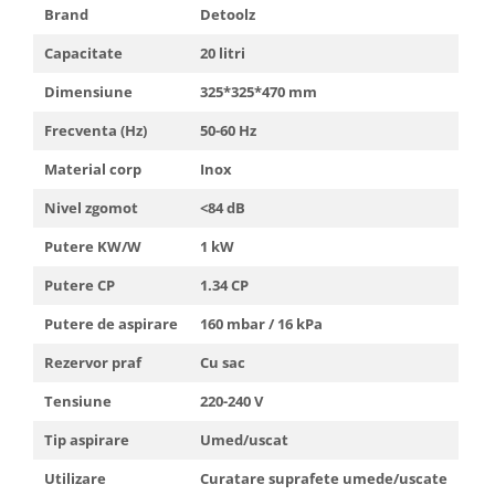
Brand
Detoolz
Capacitate
20 litri
Dimensiune
325*325*470 mm
Frecventa (Hz)
50-60 Hz
Material corp
Inox
Nivel zgomot
<84 dB
Putere KW/W
1 kW
Putere CP
1.34 CP
Putere de aspirare
160 mbar / 16 kPa
Rezervor praf
Cu sac
Tensiune
220-240 V
Tip aspirare
Umed/uscat
Utilizare
Curatare suprafete umede/uscate