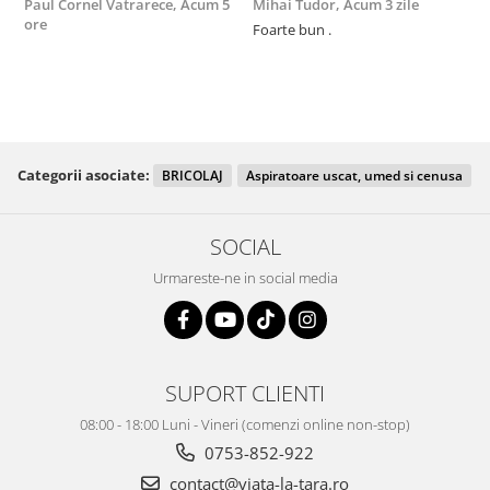
Paul Cornel Vatrarece,
Acum 5
Mihai Tudor,
Acum 3 zile
V
ore
Foarte bun .
Fo
R
Categorii asociate:
BRICOLAJ
Aspiratoare uscat, umed si cenusa
SOCIAL
Urmareste-ne in social media
SUPORT CLIENTI
08:00 - 18:00 Luni - Vineri (comenzi online non-stop)
0753-852-922
contact@viata-la-tara.ro