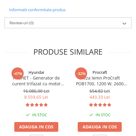
Informatii conformitate produs
Review-uri
(0)
PRODUSE SIMILARE
Hyundai
Procraft
-47%
-32%
PACHET - Generator de
Freza lemn ProCraft
curent trifazat cu motor
POB1700, 1200 W, 2600
diesel Hyundai DHY8600SE-
Rpm cu 12 freze pentru
16.086,00 Lei
654,82 Lei
T, putere motor 12 CP,
lemn incluse in pachet
8.559,65 Lei
443,33 Lei
Putere maxima 7.9 kVA,
tensiune 380 / 220 V +
Automatizare trifazata
IN STOC
IN STOC
ATS12-3P
ADAUGA IN COS
ADAUGA IN COS