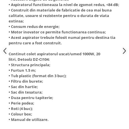
Truse de scule
• Aspiratorul functioneaza la nivel de zgomot redus, <84 dB;
Masini de spalat rufe cu uscator
• Construit din materiale de fabricatie de cea mai buna
Truse de lipit PPR
Uscatoare de rufe
calitate, usoare si rezistente pentru o durata de viata
extinsa;
Ventuze cu brate pentru transport
Masini de facut paine
• Consum redus de energie;
Vibratoare beton
Pachete electrocasnice
• Motor inovator ce permite functionarea continua;
incorporabile
• Acest aspirator trebuie folosit numai pentru destina tia
pentru care a fost construit.
Seturi oale
Continut colet aspiratorul uscat/umed 1000W, 20
SANDWICH MAKER
litri, Detoolz DZ-CI104:
Storcatoare de fructe
• Structura principala;
• Furtun 1.5 m;
Televizoare
• Tub plastic (format din 3 buc);
• Filtru din burete;
• Sac din hartie;
• Sac din tesatura;
• Duza pentru tapiterie;
• Perie podea;
• Roti (4 buc);
• Colour box;
• Manual de utilizare.