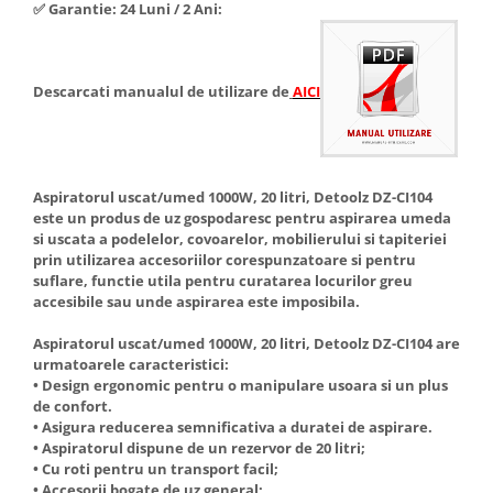
✅ Garantie: 24 Luni / 2 Ani:
Hote Telescopice
Nivela de masurat
Hote Traditionale
Pistoale de impact electrice si
Hote Incorporabile
pneumatice
Descarcati manualul de utilizare de
AICI
Hote Country
Pistoale de vopsit
Hote Insula
Prelungitoare
Hote Cupolare
Polizoare electrice de banc si
Accesorii, consumabile hote
Aspiratorul uscat/umed 1000W, 20 litri, Detoolz DZ-CI104
unghiulare
este un produs de uz gospodaresc pentru aspirarea umeda
Masini de tocat carne
si uscata a podelelor, covoarelor, mobilierului si tapiteriei
Rindele si freze pentru lemn
Masini de carnati ( CARNATARI )
prin utilizarea accesoriilor corespunzatoare si pentru
suflare, functie utila pentru curatarea locurilor greu
Redresoare auto - roboti de
Masini de spalat vase
accesibile sau unde aspirarea este imposibila.
pornire
Masini de spalat vase incorporabile
Suflante cu aer cald
Aspiratorul uscat/umed 1000W, 20 litri, Detoolz DZ-CI104 are
Masini de spalat vase
urmatoarele caracteristici:
Scari metalice
independente
• Design ergonomic pentru o manipulare usoara si un plus
Masini de spalat rufe
Strungurii
de confort.
• Asigura reducerea semnificativa a duratei de aspirare.
Masini de spalat rufe frontale
Scule cu acumulator
• Aspiratorul dispune de un rezervor de 20 litri;
Masini de spalat rufe verticale
• Cu roti pentru un transport facil;
Scule pentru electricieni
• Accesorii bogate de uz general;
Masini de spalat rufe incorporabile