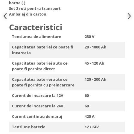
borna (-)
Truse de scule
Masini de spalat rufe cu uscator
Set 2 roti pentru transport
Truse de lipit PPR
Ambalaj din carton.
Uscatoare de rufe
Ventuze cu brate pentru transport
Masini de facut paine
Caracteristici
Vibratoare beton
Pachete electrocasnice
Tensiunea de alimentare
230 V
incorporabile
Capacitatea bateriei ce poate fi
20 - 1000 Ah
Seturi oale
incarcata
SANDWICH MAKER
Capacitatea bateriei auto ce
45 - 120 Ah
Storcatoare de fructe
poate fi pornita direct
Televizoare
Capacitatea bateriei auto ce
120 - 200 Ah
poate fi pornita cu preincarcare
Curent de incarcare la 12V
60
Curent de incarcare la 24V
60
Curent continuu demaraj
420 A
Tensiune baterie
12 / 24V