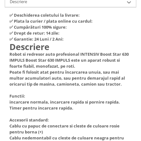
Descriere
Hote Telescopice
Nivela de masurat
Hote Traditionale
✅ Deschiderea coletului la livrare:
Pistoale de impact electrice si
✅ Plata la curier / plata online cu cardul:
Hote Incorporabile
pneumatice
✅ Cumpărături 100% sigure:
Hote Country
✅ Drept de retur: 14 zile:
Pistoale de vopsit
Hote Insula
✅ Garantie: 24 Luni / 2 Ani:
Descriere
Prelungitoare
Hote Cupolare
Robot si redresor auto profesional INTENSIV Boost Star 630
Polizoare electrice de banc si
Accesorii, consumabile hote
IMPULS Boost Star 630 IMPULS este un aparat robust si
unghiulare
Masini de tocat carne
foarte fiabil, monofazat, pe roti.
Rindele si freze pentru lemn
Poate fi folosit atat pentru încarcarea unuia, sau mai
Masini de carnati ( CARNATARI )
multor acumulatori auto, sau pentru demarajul rapid al
Redresoare auto - roboti de
Masini de spalat vase
oricarui tip de masina, camioneta, camion sau tractor.
pornire
Masini de spalat vase incorporabile
Functii:
Suflante cu aer cald
Masini de spalat vase
incarcare normala, incarcare rapida si pornire rapida.
Scari metalice
independente
Timer pentru incarcare rapida.
Masini de spalat rufe
Strungurii
Accesorii standard:
Masini de spalat rufe frontale
Scule cu acumulator
Cablu cu papuc de conectare si cleste de culoare rosie
pentru borna (+)
Masini de spalat rufe verticale
Scule pentru electricieni
Cablu nedemontabil cu cleste de culoare neagra pentru
Masini de spalat rufe incorporabile