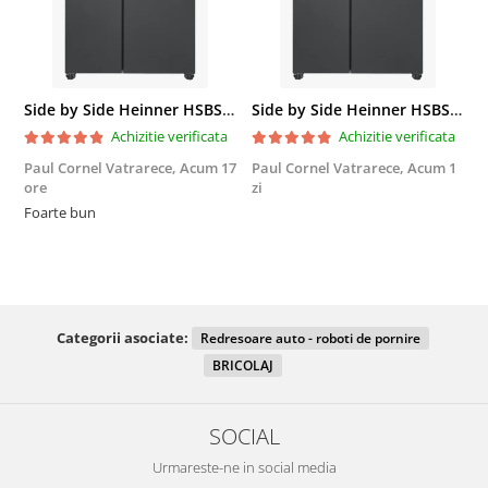
Side by Side Heinner HSBS-HM439NFINVDGWDE++, Total No Frost, Compresor Inverter, Dozator Apa, Display Touch LED, 439 L, Clasa E, Gri Antracit Texturat
Side by Side Heinner HSBS-HM439NFINVDGWDE++, Total No Frost, Compresor Inverter, Dozator Apa, Display Touch LED, 439 L, Clasa E, Gri Antracit Texturat
Achizitie verificata
Achizitie verificata
Paul Cornel Vatrarece,
Acum 17
Paul Cornel Vatrarece,
Acum 1
M
ore
zi
F
Foarte bun
Categorii asociate:
Redresoare auto - roboti de pornire
BRICOLAJ
SOCIAL
Urmareste-ne in social media