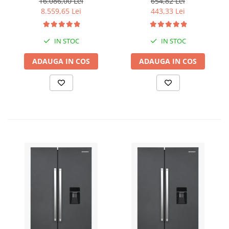
16.086,00 Lei
654,82 Lei
T, putere motor 12 CP,
lemn incluse in pachet
8.559,65 Lei
443,33 Lei
Putere maxima 7.9 kVA,
tensiune 380 / 220 V +
Automatizare trifazata
IN STOC
IN STOC
ATS12-3P
ADAUGA IN COS
ADAUGA IN COS