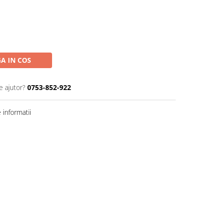
A IN COS
e ajutor?
0753-852-922
informatii