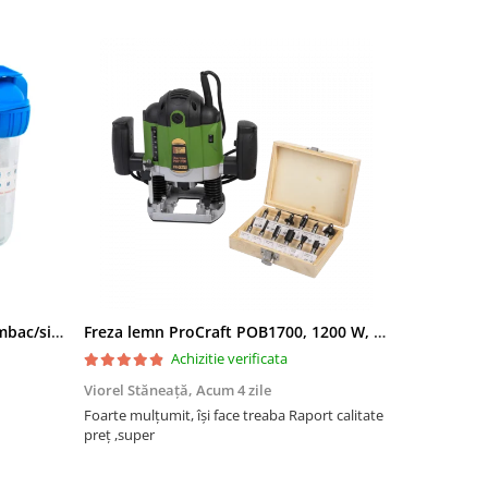
Filtru apa triplu cu carbune/bumbac/sita 3x3/4"*10
Freza lemn ProCraft POB1700, 1200 W, 2600 Rpm cu 12 freze pentru lemn incluse in pachet
Achizitie verificata
Viorel Stăneață,
Acum 4 zile
Acneza Colo
Foarte mulțumit, își face treaba Raport calitate
Foarte mulț
preț ,super