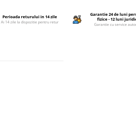
Garantie 24 de luni pe
Perioada returului in 14 zile
fizice - 12 luni jurid
Ai 14 zile la dispozitie pentru retur
Garantie cu service auto