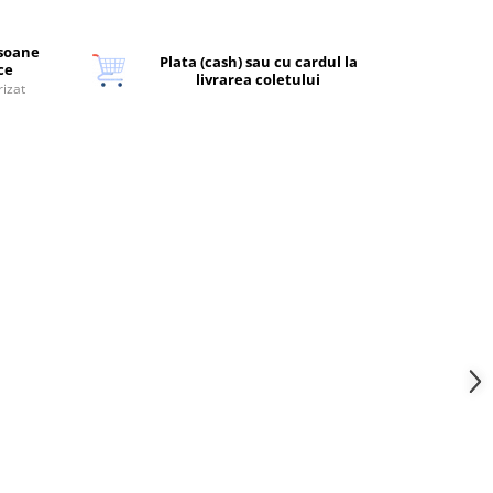
rsoane
Plata (cash) sau cu cardul la
ice
livrarea coletului
rizat