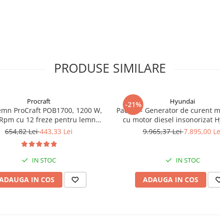
PRODUSE SIMILARE
Procraft
Hyundai
-21%
emn ProCraft POB1700, 1200 W,
Pachet - Generator de curent 
Rpm cu 12 freze pentru lemn
cu motor diesel insonorizat 
incluse in pachet
DHY-8600SE, putere maxima 6
654,82 Lei
443,33 Lei
9.965,37 Lei
7.895,00 Le
putere motor 12 CP + Automa
ATS12-P
IN STOC
IN STOC
ADAUGA IN COS
ADAUGA IN COS