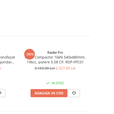
Raider Pro
-36%
-25%
monofazat
Placa Compactor 16kN 540x480mm,
Slefuitor
Hyundai
196cc, putere 5.58 CP, RDP-FPC01
aspirator
.5 kVA,
i
3.169,00 Lei
2.027,00 Lei
8
tizare
IN STOC
ADAUGA IN COS
AD