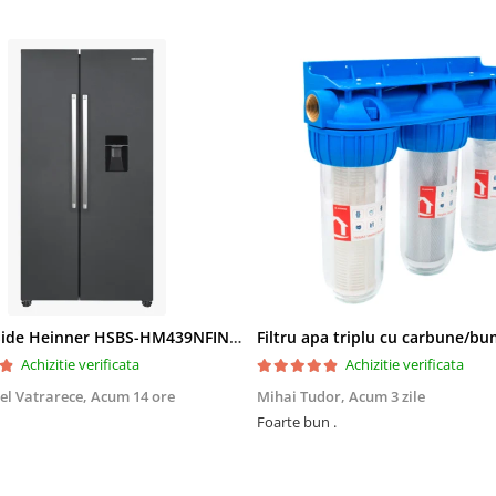
Side by Side Heinner HSBS-HM439NFINVDGWDE++, Total No Frost, Compresor Inverter, Dozator Apa, Display Touch LED, 439 L, Clasa E, Gri Antracit Texturat
Achizitie verificata
Achizitie verificata
el Vatrarece,
Acum 14 ore
Mihai Tudor,
Acum 3 zile
Foarte bun .