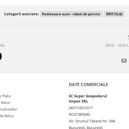
Categorii asociate:
Redresoare auto - roboti de pornire
BRICOLAJ
dia
08:00 - 18:00 
DATE COMERCIALE
 Plata
SC Super Gospodarul
Impex SRL
e Retur
J40/5183/2017
Produselor
RO37385640
de Retur
Str. Drumul Taberei Nr. 39A
Bucuresti, Bucuresti